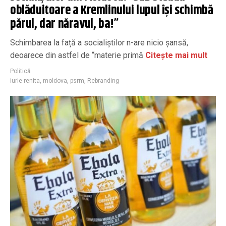
oblăduitoare a Kremlinului lupul își schimbă
părul, dar năravul, ba!”
Schimbarea la față a socialiștilor n-are nicio șansă,
deoarece din astfel de “materie primă
Citește mai mult
Politică
iurie renita
,
moldova
,
psrm
,
Rebranding