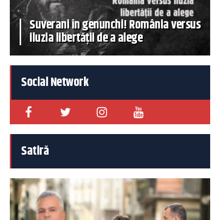
Suverani în genunchi! România versus
iluzia libertății de a alege
Social Network
Satiră