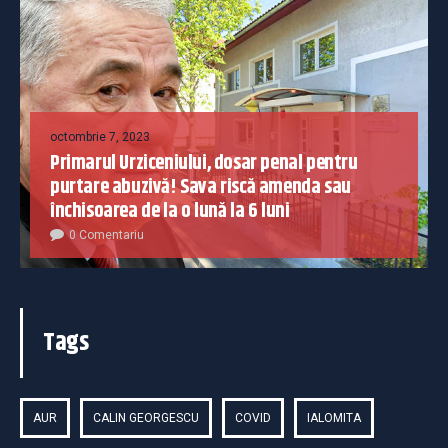
octombrie 7, 2023
Primarul Urziceniului, dosar penal pentru
purtare abuzivă! Sava riscă amenda sau
închisoarea de la o lună la 6 luni
0 Comentariu
Tags
AUR
CALIN GEORGESCU
COVID
IALOMITA