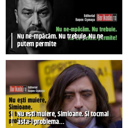
Nu ne-mpăcăm. Nu trebuie. Nu ne
putem permite
Nu ești muiere, Simioane. Și tocmai
asta-i problema…