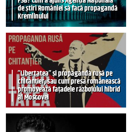
FSB? Cum a ajuns Agenția Națională
de știri României să facă propagandă
Kremlinului
”Libertatea” și propaganda rusă pe
chitanțier, sau cum presa românească
promovează fațadele războiului hibrid
al Moscovei