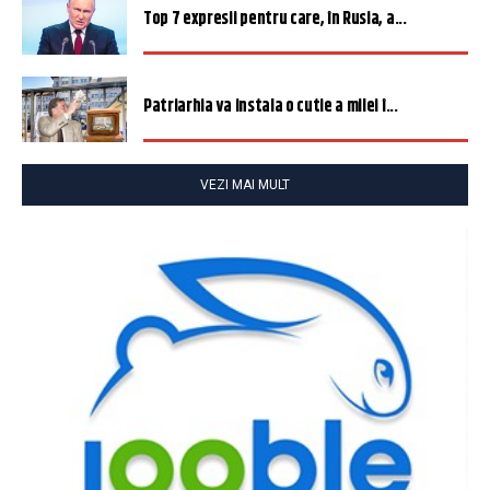
Top 7 expresii pentru care, în Rusia, a...
Patriarhia va instala o cutie a milei î...
VEZI MAI MULT