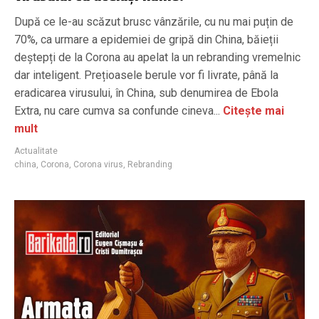
După ce le-au scăzut brusc vânzările, cu nu mai puțin de
70%, ca urmare a epidemiei de gripă din China, băieții
deștepți de la Corona au apelat la un rebranding vremelnic
dar inteligent. Prețioasele berule vor fi livrate, până la
eradicarea virusului, în China, sub denumirea de Ebola
Extra, nu care cumva sa confunde cineva...
Citește mai
mult
Actualitate
china
,
Corona
,
Corona virus
,
Rebranding