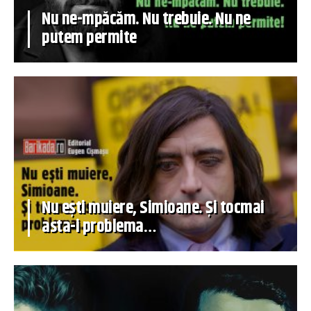
Nu ne-mpăcăm. Nu trebuie. Nu ne
putem permite
Nu ești muiere, Simioane. Și tocmai
asta-i problema…