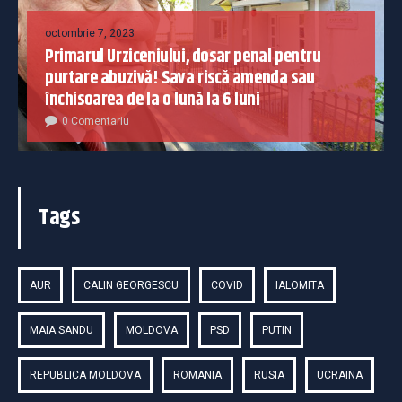
octombrie 7, 2023
Primarul Urziceniului, dosar penal pentru
purtare abuzivă! Sava riscă amenda sau
închisoarea de la o lună la 6 luni
0 Comentariu
Tags
AUR
CALIN GEORGESCU
COVID
IALOMITA
MAIA SANDU
MOLDOVA
PSD
PUTIN
REPUBLICA MOLDOVA
ROMANIA
RUSIA
UCRAINA