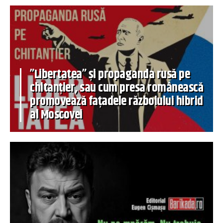
”Libertatea” și propaganda rusă pe
chitanțier, sau cum presa românească
promovează fațadele războiului hibrid
al Moscovei