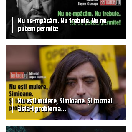
Nu ne-mpăcăm. Nu trebuie. Nu ne
putem permite
Nu ești muiere, Simioane. Și tocmai
asta-i problema…