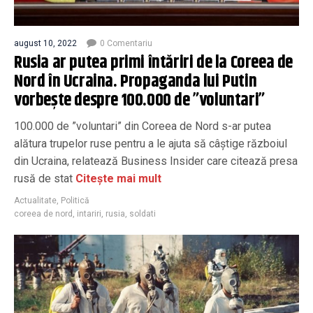
august 10, 2022
0 Comentariu
Rusia ar putea primi întăriri de la Coreea de
Nord în Ucraina. Propaganda lui Putin
vorbește despre 100.000 de ”voluntari”
100.000 de ”voluntari” din Coreea de Nord s-ar putea
alătura trupelor ruse pentru a le ajuta să câștige războiul
din Ucraina, relatează Business Insider care citează presa
rusă de stat
Citește mai mult
Actualitate
,
Politică
coreea de nord
,
intariri
,
rusia
,
soldati