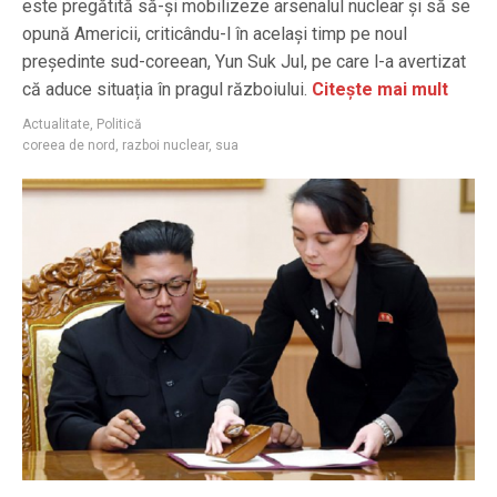
este pregătită să-și mobilizeze arsenalul nuclear și să se
opună Americii, criticându-l în același timp pe noul
președinte sud-coreean, Yun Suk Jul, pe care l-a avertizat
că aduce situația în pragul războiului.
Citește mai mult
Actualitate
,
Politică
coreea de nord
,
razboi nuclear
,
sua