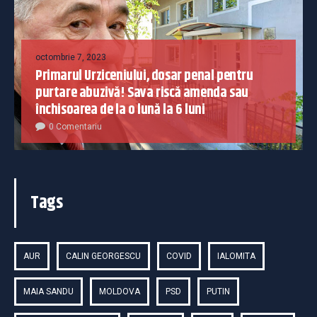
octombrie 7, 2023
Primarul Urziceniului, dosar penal pentru
purtare abuzivă! Sava riscă amenda sau
închisoarea de la o lună la 6 luni
0 Comentariu
Tags
AUR
CALIN GEORGESCU
COVID
IALOMITA
MAIA SANDU
MOLDOVA
PSD
PUTIN