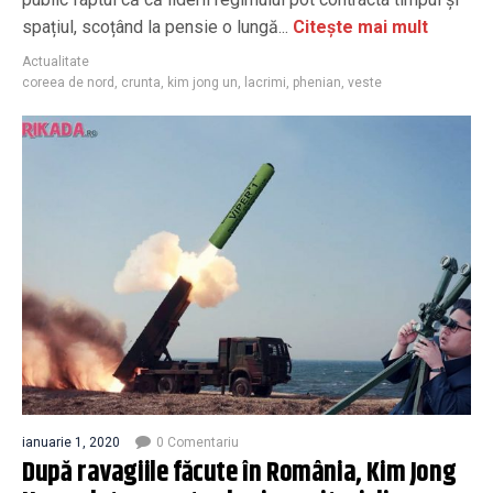
spațiul, scoțând la pensie o lungă...
Citește mai mult
Actualitate
coreea de nord
,
crunta
,
kim jong un
,
lacrimi
,
phenian
,
veste
ianuarie 1, 2020
0 Comentariu
După ravagiile făcute în România, Kim Jong