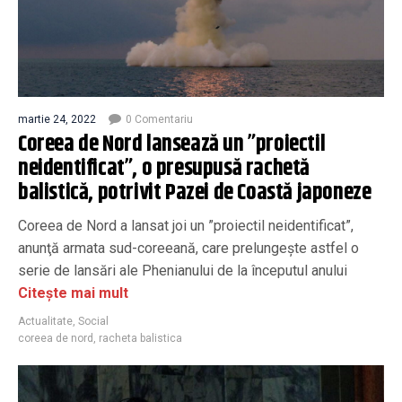
martie 24, 2022
0 Comentariu
Coreea de Nord lansează un ”proiectil
neidentificat”, o presupusă rachetă
balistică, potrivit Pazei de Coastă japoneze
Coreea de Nord a lansat joi un ”proiectil neidentificat”,
anunţă armata sud-coreeană, care prelungeşte astfel o
serie de lansări ale Phenianului de la începutul anului
Citește mai mult
Actualitate
,
Social
coreea de nord
,
racheta balistica