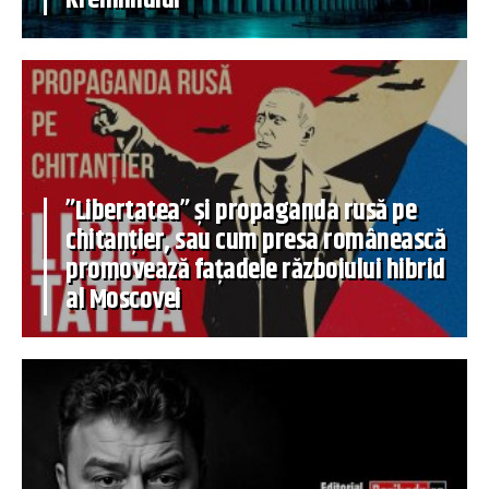
”Libertatea” și propaganda rusă pe
chitanțier, sau cum presa românească
promovează fațadele războiului hibrid
al Moscovei