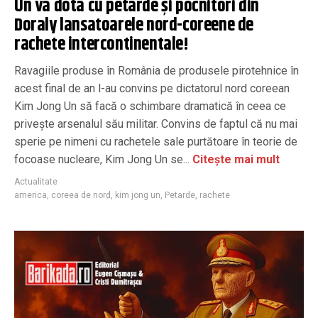
Un va dota cu petarde și pocnitori din
Doraly lansatoarele nord-coreene de
rachete intercontinentale!
Ravagiile produse în România de produsele pirotehnice în
acest final de an l-au convins pe dictatorul nord coreean
Kim Jong Un să facă o schimbare dramatică în ceea ce
privește arsenalul său militar. Convins de faptul că nu mai
sperie pe nimeni cu rachetele sale purtătoare în teorie de
focoase nucleare, Kim Jong Un se...
Citește mai mult
Actualitate
america
,
coreea de nord
,
kim jong un
,
Petarde
,
rachete