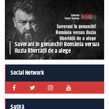
Suverani în genunchi! România versus
iluzia libertății de a alege
Social Network
Satiră