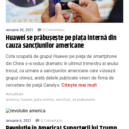
ianuarie 30, 2021
0 Comentariu
Huawei se prăbușește pe piaţa internă din
cauza sancţiunilor americane
Cota ocupată de grupul Huawei pe piaţa de smartphone
din China s-a redus dramatic în ultimul trimestru al anului
trecut, ca urmare a sancţiunilor americane care vizează
grupul chinez, arată datele publicate vineri de firma de
cercetare de piaţă Canalys.
Citește mai mult
Actualitate
america
,
huawei
,
piata interna
,
sanctiuni
,
se prabuseste
ianuarie 6, 2021
0 Comentariu
Revoluție în America! Suporterii lui Trump