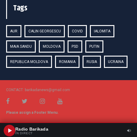
Tags
AUR
CALIN GEORGESCU
COVID
IALOMITA
MAIA SANDU
MOLDOVA
PSD
PUTIN
REPUBLICA MOLDOVA
ROMANIA
RUSIA
UCRAINA
CONTACT: barikadanews@gmail.com
Please assign a Footer Menu.
Radio Barikada
ÎN DIRECT