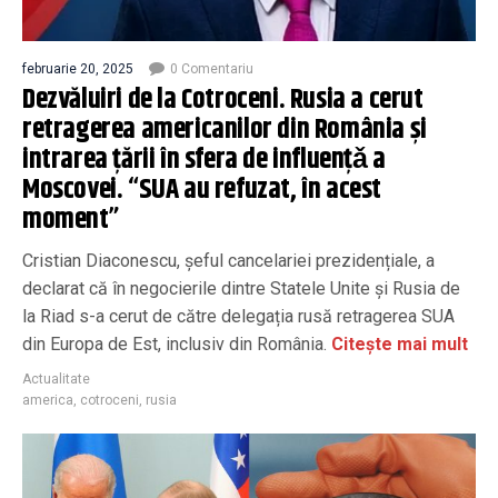
februarie 20, 2025
0 Comentariu
Dezvăluiri de la Cotroceni. Rusia a cerut
retragerea americanilor din România și
intrarea țării în sfera de influențǎ a
Moscovei. “SUA au refuzat, în acest
moment”
Cristian Diaconescu, șeful cancelariei prezidențiale, a
declarat că în negocierile dintre Statele Unite și Rusia de
la Riad s-a cerut de către delegația rusă retragerea SUA
din Europa de Est, inclusiv din România.
Citește mai mult
Actualitate
america
,
cotroceni
,
rusia