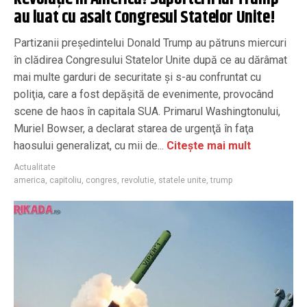
au luat cu asalt Congresul Statelor Unite!
Partizanii preşedintelui Donald Trump au pătruns miercuri
în clădirea Congresului Statelor Unite după ce au dărâmat
mai multe garduri de securitate şi s-au confruntat cu
poliţia, care a fost depăşită de evenimente, provocând
scene de haos în capitala SUA. Primarul Washingtonului,
Muriel Bowser, a declarat starea de urgenţă în faţa
haosului generalizat, cu mii de...
Citește mai mult
Actualitate
america
,
capitoliu
,
congres
,
revolutie
,
statele unite
,
trump