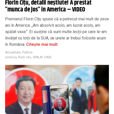
Florin Cîțu, detalii neștiute! A prestat
”munca de jos” în America – VIDEO
Premierul Florin Cîțu spune că a petrecut mai mult de zece
ani în America: „Am absolvit acolo, am lucrat acolo, am
spălat vase”. El susține că sunt multe lecții pe care le-am
învățat cu toții de la SUA, iar unele ar trebui folosite acum
în România.
Citește mai mult
Actualitate
,
Politică
america
,
florin citu
,
SPALAT VASE