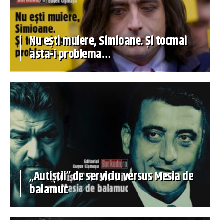
Nu ești muiere, Simioane. Și tocmai
asta-i problema…
„Autiștii” de serviciu versus Mesia de
balamuc