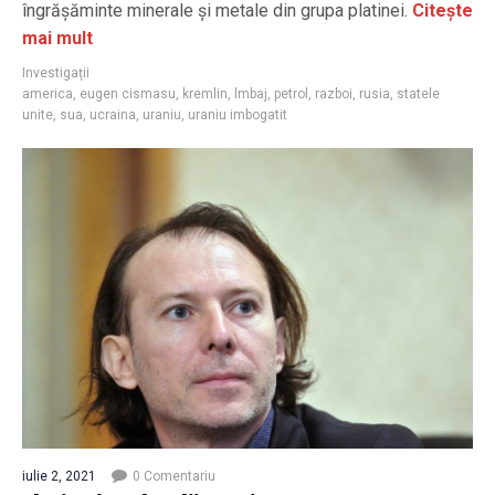
îngrășăminte minerale și metale din grupa platinei.
Citește
mai mult
Investigații
america
,
eugen cismasu
,
kremlin
,
lmbaj
,
petrol
,
razboi
,
rusia
,
statele
unite
,
sua
,
ucraina
,
uraniu
,
uraniu imbogatit
iulie 2, 2021
0 Comentariu