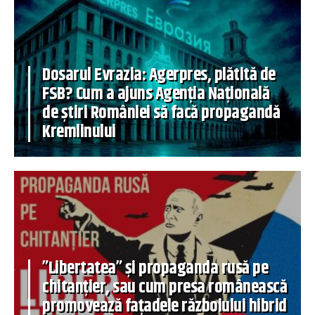
Dosarul Evrazia: Agerpres, plătită de
FSB? Cum a ajuns Agenția Națională
de știri României să facă propagandă
Kremlinului
”Libertatea” și propaganda rusă pe
chitanțier, sau cum presa românească
promovează fațadele războiului hibrid