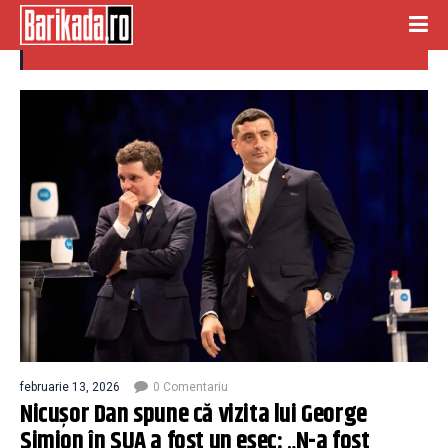
america
februarie 13, 2026
0 Comentariu
Nicușor Dan spune că vizita lui George
Simion în SUA a fost un eșec: „N-a fost