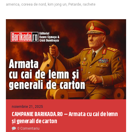
america
,
coreea de nord
,
kim jong un
,
Petarde
,
rachete
noiembrie 21, 2025
CAMPANIE BARIKADA.RO – Armata cu cai de lemn
și generali de carton
0 Comentariu