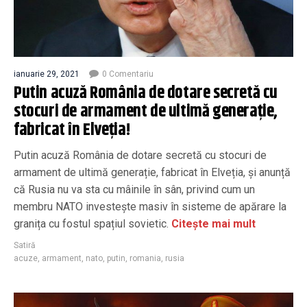
ianuarie 29, 2021
0 Comentariu
Putin acuză România de dotare secretă cu
stocuri de armament de ultimă generație,
fabricat în Elveția!
Putin acuză România de dotare secretă cu stocuri de
armament de ultimă generație, fabricat în Elveția, și anunță
că Rusia nu va sta cu mâinile în sân, privind cum un
membru NATO investește masiv în sisteme de apărare la
granița cu fostul spațiul sovietic.
Citește mai mult
Satiră
acuze
,
armament
,
nato
,
putin
,
romania
,
rusia