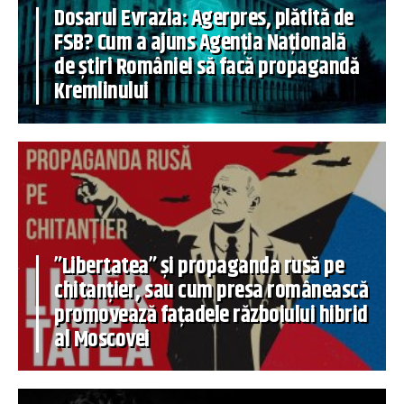
Dosarul Evrazia: Agerpres, plătită de
FSB? Cum a ajuns Agenția Națională
de știri României să facă propagandă
Kremlinului
”Libertatea” și propaganda rusă pe
chitanțier, sau cum presa românească
promovează fațadele războiului hibrid
al Moscovei