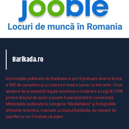
Barikada.ro
Informaţiile publicate de Barikada.ro pot fi preluate doar în limita
a 500 de caractere şi cu citarea în lead a sursei cu link activ. Orice
abatere de la această regulă constituie o încălcare a Legii 8/1996
privind dreptul de autor și poate fi sancționată în consecință.
Materialele publicate la categoria ”Mediafakes” și fotografiile
aferente acestora, marcate cu logoul Barikada, au valoare de
pamflet și vor fi tratate ca atare.