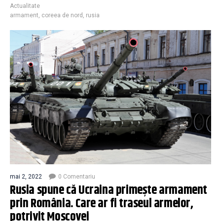
Actualitate
armament
,
coreea de nord
,
rusia
mai 2, 2022
0 Comentariu
Rusia spune că Ucraina primește armament
prin România. Care ar fi traseul armelor,
potrivit Moscovei