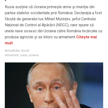
Rusia susține că Ucraina primește arme și muniție din
partea statelor occidentale prin România. Declarația a fost
făcută de generalul rus Mihail Mizințev, șeful Centrului
Naţional de Control al Apărării (NDCC), care spune că
unele nave sosesc din Ucraina către România încărcate cu
produse agricole și se întorc cu armament
Citește mai
mult
Actualitate
,
Social
armament
,
rusia
,
ucraina