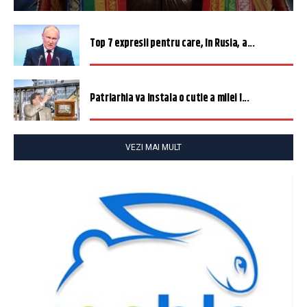
Top 7 expresii pentru care, în Rusia, a...
Patriarhia va instala o cutie a milei î...
VEZI MAI MULT