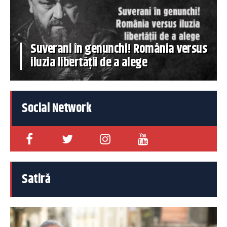
Suverani în genunchi! România versus
iluzia libertății de a alege
Social Network
Satiră