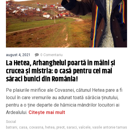
august 4, 2021
0 Comentariu
La Hetea, Arhanghelul poartă în mâini și
crucea și mistria: o casă pentru cei mai
săraci bunici din România!
Pe plaiurile mirifice ale Covasnei, cătunul Hetea pare a fi
locul în care vremurile au adunat toată sărăcia ținutului,
pentru a o ține departe de hărnicia mândrilor locuitori ai
Ardealului.
Citește mai mult
Social
batrani
,
casa
,
covasna
,
hetea
,
preot
,
saraci
,
valcele
,
vasile antonie tamas