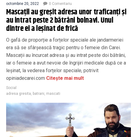
octombrie 20, 2022
0 Comentariu
Mascaţii au greşit adresa unor traficanţi şi
au intrat peste 2 bătrâni bolnavi. Unul
dintre ei a leșinat de frică
O gafă de proporție a forțelor speciale ale jandarmeriei
era să se sfârșească tragic pentru o femeie din Carei.
Mascații au încurcat adresa și au intrat peste doi bătrâni,
iar o femeie a avut nevoie de îngrijiri medicale după ce a
leșinat, la vederea forțelor speciale, potrivit
opiniadecarei.com
Citește mai mult
Social
adresa gresita
,
batrani
,
mascati