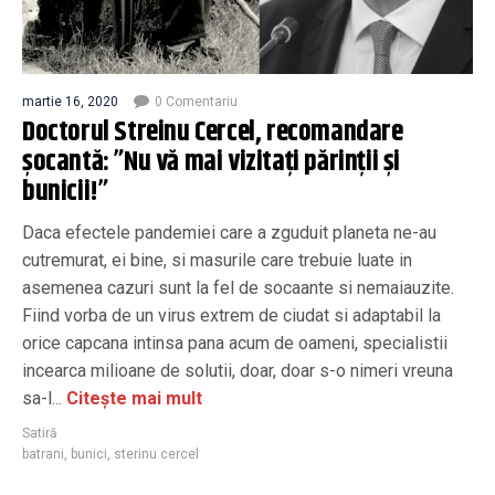
martie 16, 2020
0 Comentariu
Doctorul Streinu Cercel, recomandare
șocantă: ”Nu vă mai vizitați părinții și
bunicii!”
Daca efectele pandemiei care a zguduit planeta ne-au
cutremurat, ei bine, si masurile care trebuie luate in
asemenea cazuri sunt la fel de socaante si nemaiauzite.
Fiind vorba de un virus extrem de ciudat si adaptabil la
orice capcana intinsa pana acum de oameni, specialistii
incearca milioane de solutii, doar, doar s-o nimeri vreuna
sa-l...
Citește mai mult
Satiră
batrani
,
bunici
,
sterinu cercel