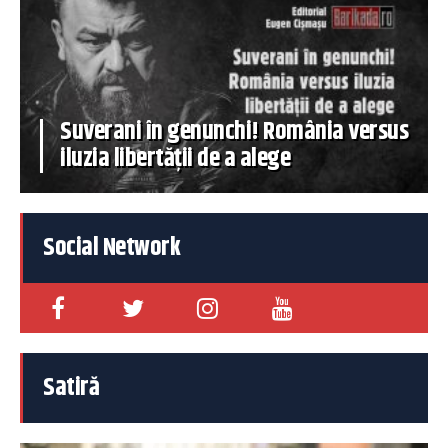
Suverani în genunchi! România versus
iluzia libertății de a alege
Social Network
Satiră