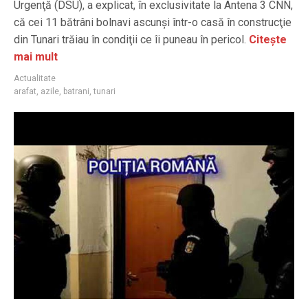
Urgenţă (DSU), a explicat, în exclusivitate la Antena 3 CNN,
că cei 11 bătrâni bolnavi ascunşi într-o casă în construcţie
din Tunari trăiau în condiţii ce îi puneau în pericol.
Citește
mai mult
Actualitate
arafat
,
azile
,
batrani
,
tunari