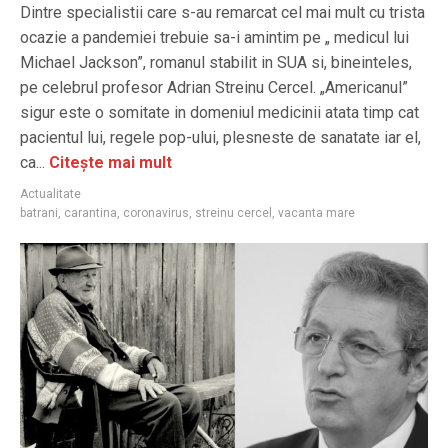
Dintre specialistii care s-au remarcat cel mai mult cu trista
ocazie a pandemiei trebuie sa-i amintim pe „ medicul lui
Michael Jackson”, romanul stabilit in SUA si, bineinteles,
pe celebrul profesor Adrian Streinu Cercel. „Americanul”
sigur este o somitate in domeniul medicinii atata timp cat
pacientul lui, regele pop-ului, plesneste de sanatate iar el,
ca...
Citește mai mult
Actualitate
batrani
,
carantina
,
coronavirus
,
streinu cercel
,
vacanta mare