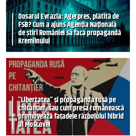
Dosarul Evrazia: Agerpres, plătită de
FSB? Cum a ajuns Agenția Națională
de știri României să facă propagandă
Kremlinului
”Libertatea” și propaganda rusă pe
chitanțier, sau cum presa românească
promovează fațadele războiului hibrid
al Moscovei