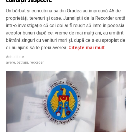
​Un bărbat și concubina sa din Oradea au împreună 46 de
proprietăți, terenuri și case. Jurnaliștii de la Recorder arată
într-o investigație că cei doi ar fi reușit să intre în posesia
acestor bunuri după ce, vreme de mai mulți ani, au urmărit
bătrâni singuri cu venituri mari și, după ce s-au apropiat de
ei, au ajuns să le preia averea.
Citește mai mult
Actualitate
avere
,
batrani
,
recorder