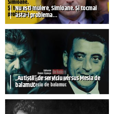
Nu ești muiere, Simioane. Și tocmai
asta-i problema…
„Autiștii” de serviciu versus Mesia de
balamuc