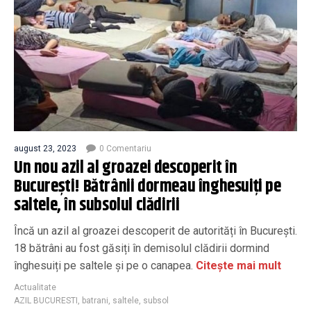
august 23, 2023
0 Comentariu
Un nou azil al groazei descoperit în
București! Bătrânii dormeau înghesuiți pe
saltele, în subsolul clădirii
Încă un azil al groazei descoperit de autorități în București.
18 bătrâni au fost găsiți în demisolul clădirii dormind
înghesuiți pe saltele și pe o canapea.
Citește mai mult
Actualitate
AZIL BUCURESTI
,
batrani
,
saltele
,
subsol