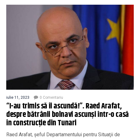
iulie 11, 2023
0 Comentariu
“I-au trimis să îi ascundă!”. Raed Arafat,
despre bătrânii bolnavi ascunşi într-o casă
în construcţie din Tunari
Raed Arafat, şeful Departamentului pentru Situaţii de