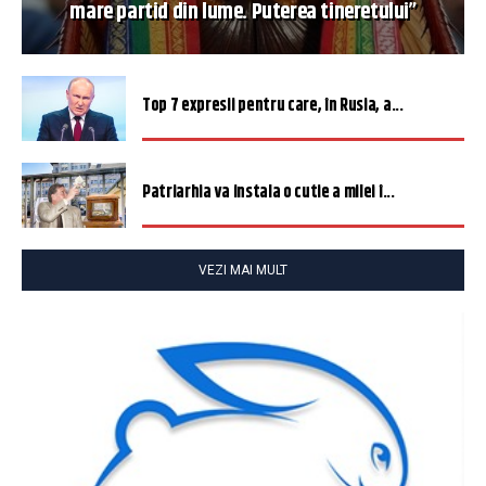
mare partid din lume. Puterea tineretului”
Top 7 expresii pentru care, în Rusia, a...
Patriarhia va instala o cutie a milei î...
VEZI MAI MULT