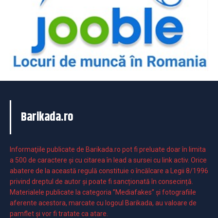
Barikada.ro
Informaţiile publicate de Barikada.ro pot fi preluate doar în limita
a 500 de caractere şi cu citarea în lead a sursei cu link activ. Orice
abatere de la această regulă constituie o încălcare a Legii 8/1996
privind dreptul de autor și poate fi sancționată în consecință.
Materialele publicate la categoria ”Mediafakes” și fotografiile
aferente acestora, marcate cu logoul Barikada, au valoare de
pamflet și vor fi tratate ca atare.