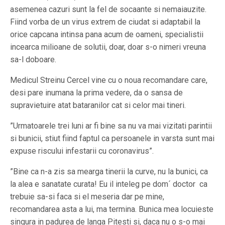
asemenea cazuri sunt la fel de socaante si nemaiauzite.
Fiind vorba de un virus extrem de ciudat si adaptabil la
orice capcana intinsa pana acum de oameni, specialistii
incearca milioane de solutii, doar, doar s-o nimeri vreuna
sa-l doboare.
Medicul Streinu Cercel vine cu o noua recomandare care,
desi pare inumana la prima vedere, da o sansa de
supravietuire atat bataranilor cat si celor mai tineri.
”Urmatoarele trei luni ar fi bine sa nu va mai vizitati parintii
si bunicii, stiut fiind faptul ca persoanele in varsta sunt mai
expuse riscului infestarii cu coronavirus”.
”Bine ca n-a zis sa mearga tinerii la curve, nu la bunici, ca
la alea e sanatate curata! Eu il inteleg pe dom´ doctor ca
trebuie sa-si faca si el meseria dar pe mine,
recomandarea asta a lui, ma termina. Bunica mea locuieste
singura in padurea de langa Pitesti si, daca nu o s-o mai