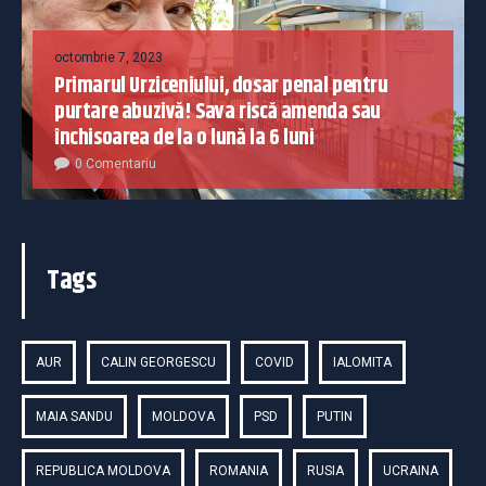
octombrie 7, 2023
Primarul Urziceniului, dosar penal pentru
purtare abuzivă! Sava riscă amenda sau
închisoarea de la o lună la 6 luni
0 Comentariu
Tags
AUR
CALIN GEORGESCU
COVID
IALOMITA
MAIA SANDU
MOLDOVA
PSD
PUTIN
REPUBLICA MOLDOVA
ROMANIA
RUSIA
UCRAINA