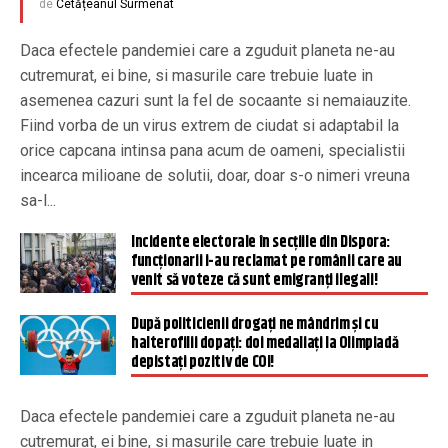
de
Cetățeanul Surmenat
Daca efectele pandemiei care a zguduit planeta ne-au
cutremurat, ei bine, si masurile care trebuie luate in
asemenea cazuri sunt la fel de socaante si nemaiauzite.
Fiind vorba de un virus extrem de ciudat si adaptabil la
orice capcana intinsa pana acum de oameni, specialistii
incearca milioane de solutii, doar, doar s-o nimeri vreuna
sa-l...
Incidente electorale în secțiile din Dispora:
funcționarii i-au reclamat pe românii care au
venit să voteze că sunt emigranți ilegali!
După politicienii drogați ne mândrim și cu
halterofilii dopați: doi medaliați la Olimpiadă
depistați pozitiv de COI!
Daca efectele pandemiei care a zguduit planeta ne-au
cutremurat, ei bine, si masurile care trebuie luate in