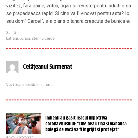
vizitez, fara paine, votca, tigari si reviste pentru adulti o sa
se prapadeasca rapid. Si cine va fi vinovat pentru asta? Io
sau dom´ Cercel”, s-a plans o tanara crescuta de bunica ei.
Satiră
batrani
,
bunici
,
sterinu cercel
Cetățeanul Surmenat
Vezi toate postările autorului
Indienii au găsit leacul împotriva
coronavirusului: ”Cine bea urina și mănâncă
balegă de vacă va fi îngrijit și protejat”
Articolul precedent