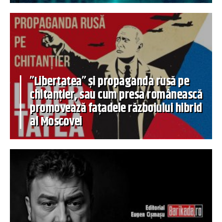
”Libertatea” și propaganda rusă pe
chitanțier, sau cum presa românească
promovează fațadele războiului hibrid
al Moscovei