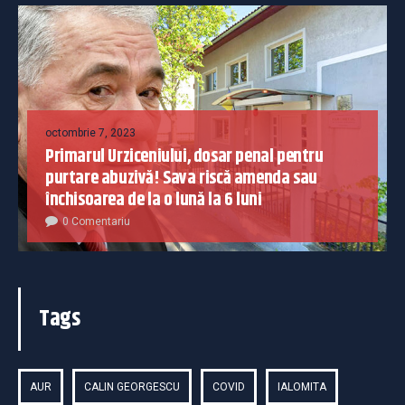
octombrie 7, 2023
Primarul Urziceniului, dosar penal pentru
purtare abuzivă! Sava riscă amenda sau
închisoarea de la o lună la 6 luni
0 Comentariu
Tags
AUR
CALIN GEORGESCU
COVID
IALOMITA