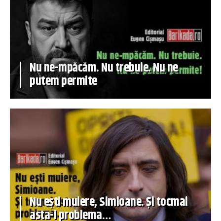
Nu ne-mpăcăm. Nu trebuie. Nu ne
putem permite
Nu ești muiere, Simioane. Și tocmai
asta-i problema…