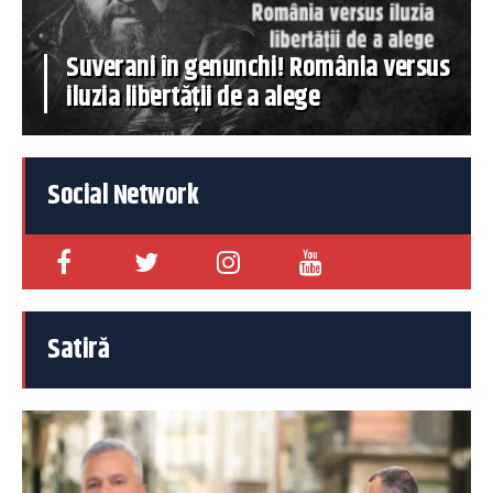
Suverani în genunchi! România versus
iluzia libertății de a alege
Social Network
Satiră