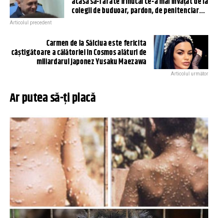
acasă să-i arate Irinucăi ce-a mai învățat de la
colegii de buduoar, pardon, de penitenciar…
Articolul precedent
Carmen de la Sălciua este fericita
câștigătoare a călătoriei în Cosmos alături de
miliardarul japonez Yusaku Maezawa
Articolul următor
Ar putea să-ți placă