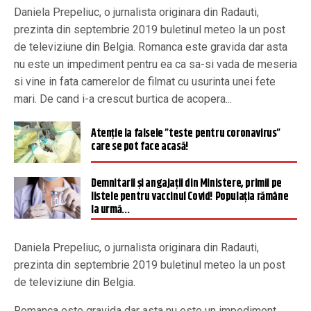
Daniela Prepeliuc, o jurnalista originara din Radauti,
prezinta din septembrie 2019 buletinul meteo la un post
de televiziune din Belgia. Romanca este gravida dar asta
nu este un impediment pentru ea ca sa-si vada de meseria
si vine in fata camerelor de filmat cu usurinta unei fete
mari. De cand i-a crescut burtica de acopera...
Atenție la falsele ”teste pentru coronavirus”
care se pot face acasă!
Demnitarii și angajații din Ministere, primii pe
listele pentru vaccinul Covid! Populația rămâne
la urmă…
Daniela Prepeliuc, o jurnalista originara din Radauti,
prezinta din septembrie 2019 buletinul meteo la un post
de televiziune din Belgia.
Romanca este gravida dar asta nu este un impediment