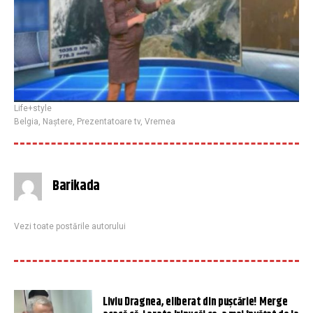
Life+style
Belgia
,
Naștere
,
Prezentatoare tv
,
Vremea
Barikada
Vezi toate postările autorului
Liviu Dragnea, eliberat din pușcărie! Merge