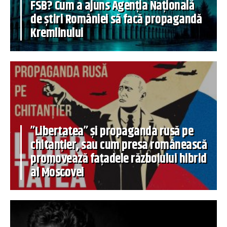
FSB? Cum a ajuns Agenția Națională
de știri României să facă propagandă
Kremlinului
”Libertatea” și propaganda rusă pe
chitanțier, sau cum presa românească
promovează fațadele războiului hibrid
al Moscovei