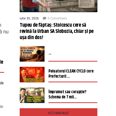
iulie 30, 2026
0 Comentariu
Tupeu de făptaș: Stoicescu cere să
n
revină la Urban SA Slobozia, chiar și pe
ă nu
ușa din dos!
...
de
Poluatorul CLEAN CYCLO cere
Prefecturii ...
ale
Împrumut sau corupție?
Schema de 7 mil...
in
VEZI MAI MULT