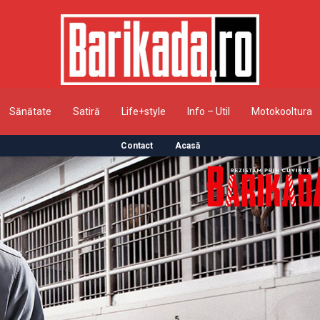
Sănătate
Satiră
Life+style
Info – Util
Motokooltura
Contact
Acasă