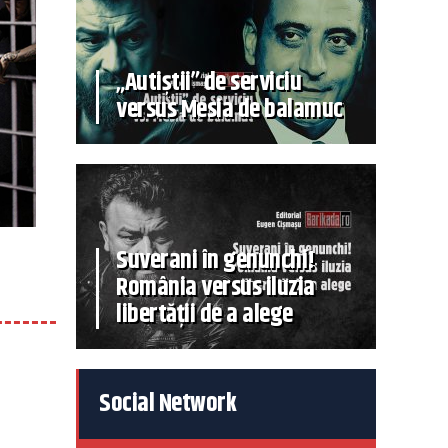
„Autiștii” de serviciu
versus Mesia de balamuc
Suverani în genunchi!
România versus iluzia
libertății de a alege
Social Network