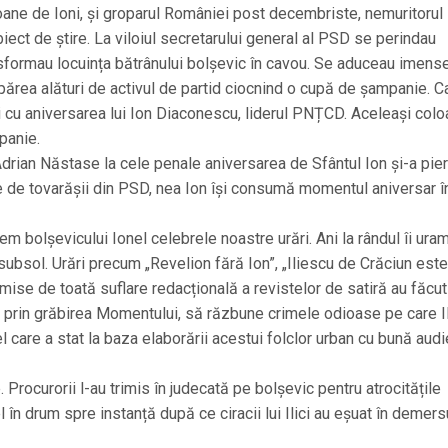
ioane de Ioni, și groparul României post decembriste, nemuritorul
iect de știre. La viloiul secretarului general al PSD se perindau
ansformau locuința bătrânului bolșevic în cavou. Se aduceau imens
n apărea alături de activul de partid ciocnind o cupă de șampanie. C
 și cu aniversarea lui Ion Diaconescu, liderul PNȚCD. Aceleași colo
panie.
drian Năstase la cele penale aniversarea de Sfântul Ion și-a pie
e de tovarășii din PSD, nea Ion își consumă momentul aniversar î
m bolșevicului Ionel celebrele noastre urări. Ani la rândul îi ura
subsol. Urări precum „Revelion fără Ion”, „Iliescu de Crăciun este
smise de toată suflare redacțională a revistelor de satiră au făcut
a, prin grăbirea Momentului, să răzbune crimele odioase pe care Il
cel care a stat la baza elaborării acestui folclor urban cu bună aud
rocurorii l-au trimis în judecată pe bolșevic pentru atrocitățile
 în drum spre instanță după ce ciracii lui Ilici au eșuat în demers