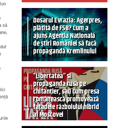
 Ion
Dosarul Evrazia: Agerpres,
e
a să
plătită de FSB? Cum a
ane,
ajuns Agenția Națională
de știri României să facă
rdut
propagandă Kremlinului
n
m
”Libertatea” și
propaganda rusă pe
chitanțier, sau cum presa
ici
românească promovează
iență
fațadele războiului hibrid
al Moscovei
urile