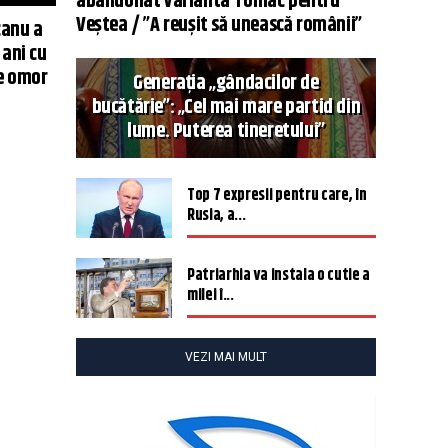
abandonat varianta Tomac pentru
Veștea / ”A reușit să unească românii”
canu a
 ani cu
e omor
Generația „gândacilor de
bucătărie”: „Cel mai mare partid din
lume. Puterea tineretului”
Top 7 expresii pentru care, în
Rusia, a...
Patriarhia va instala o cutie a
milei î...
VEZI MAI MULT