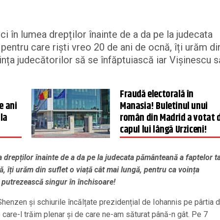
ci în lumea drepților înainte de a da pe la judecata
pentru care riști vreo 20 de ani de ocnă, îți urăm di
ința judecătorilor să se înfăptuiască iar Vișinescu s
Fraudă electorală în
e ani
Manasia! Buletinul unui
la
român din Madrid a votat 
capul lui lângă Urziceni!
a drepților înainte de a da pe la judecata pământeană a faptelor t
ă, îți urăm din suflet o viață cât mai lungă, pentru ca voința
u putrezească singur în închisoare!
Shenzen și schiurile încălțate prezidențial de Iohannis pe pârtia d
care-l trăim plenar și de care ne-am săturat până-n gât. Pe 7