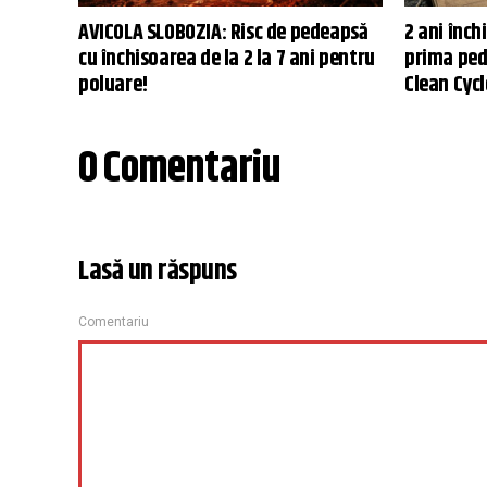
AVICOLA SLOBOZIA: Risc de pedeapsă
2 ani înch
cu închisoarea de la 2 la 7 ani pentru
prima ped
poluare!
Clean Cyc
0 Comentariu
Lasă un răspuns
Comentariu