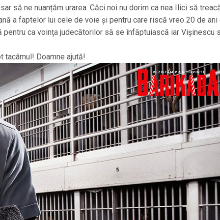
sar să ne nuanțăm urarea. Căci noi nu dorim ca nea Ilici să treacă
nă a faptelor lui cele de voie și pentru care riscă vreo 20 de ani
gă pentru ca voința judecătorilor să se înfăptuiască iar Vișinescu 
tot tacâmul! Doamne ajută!