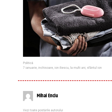
Politică
7 ianuarie
,
inchisoare
,
ion iliescu
,
la multi ani
,
sfântul ion
Mihai Enciu
Vezi toate postările autorului