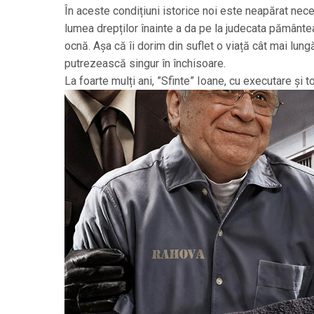
În aceste condițiuni istorice noi este neapărat nece
lumea drepților înainte a da pe la judecata pământea
ocnă. Așa că îi dorim din suflet o viață cât mai lun
putrezească singur în închisoare.
La foarte mulți ani, ”Sfinte” Ioane, cu executare și 