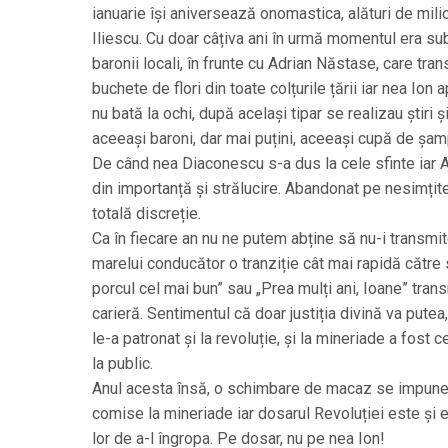
ianuarie își aniversează onomastica, alături de mil
Iliescu. Cu doar câțiva ani în urmă momentul era sub
baronii locali, în frunte cu Adrian Năstase, care tr
buchete de flori din toate colțurile țării iar nea Io
nu bată la ochi, după același tipar se realizau știri
aceeași baroni, dar mai puțini, aceeași cupă de șam
De când nea Diaconescu s-a dus la cele sfinte iar A
din importanță și strălucire. Abandonat pe nesimțit
totală discreție.
Ca în fiecare an nu ne putem abține să nu-i transmite
marelui conducător o tranziție cât mai rapidă către 
porcul cel mai bun” sau „Prea mulți ani, Ioane” tran
carieră. Sentimentul că doar justiția divină va pute
le-a patronat și la revoluție, și la mineriade a fost 
la public.
Anul acesta însă, o schimbare de macaz se impune. P
comise la mineriade iar dosarul Revoluției este și el
lor de a-l îngropa. Pe dosar, nu pe nea Ion!