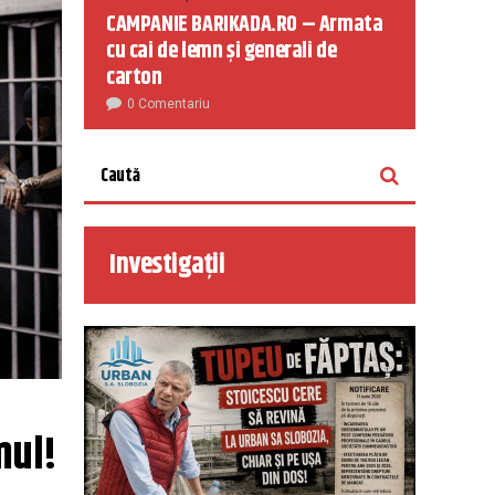
CAMPANIE BARIKADA.RO – Armata
cu cai de lemn și generali de
carton
0 Comentariu
Investigații
mul!