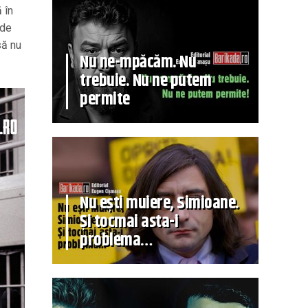
 în
 de
să nu
Nu ne-mpăcăm. Nu
trebuie. Nu ne putem
permite
Nu ești muiere, Simioane.
Și tocmai asta-i
problema…