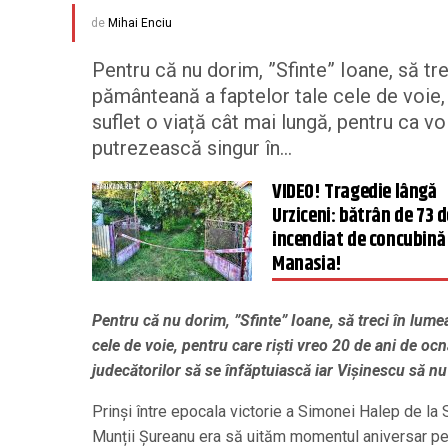
de
Mihai Enciu
Pentru că nu dorim, ”Sfinte” Ioane, să tre
pământeană a faptelor tale cele de voie, 
suflet o viață cât mai lungă, pentru ca vo
putrezească singur în...
VIDEO! Tragedie lângă
Urziceni: bătrân de 73 d
incendiat de concubină 
Manasia!
Pentru că nu dorim, ”Sfinte” Ioane, să treci în lume
cele de voie, pentru care riști vreo 20 de ani de ocn
judecătorilor să se înfăptuiască iar Vișinescu să n
Prinși între epocala victorie a Simonei Halep de la 
Munții Șureanu era să uităm momentul aniversar pe 