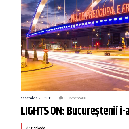
decembrie 20, 2019
0 Comentariu
LIGHTS ON: Bucureștenii i-a
de
Barikada