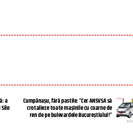
ă: a
Cumpănașu, fără pastile: ”Cer ANSVSA să
 Sile
crotalieze toate mașinile cu coarne de
ren de pe bulevardele Bucureștiului!”
Arti