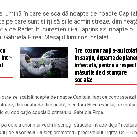
e lumină în care se scaldă noapte de noapte Capital
e pe care sunt siliți să și le administreze, dimineaț
otiv de Radet, bucureștenii i-au aprins azi noapte o
i Gabriela Firea. Mesajul luminos instalat...
 cu
Trei cosmonauți s-au izola
 într-
în spațiu, departe de plane
at
infestată, pentru a respec
măsurile de distanțare
socială!
 care se scaldă noapte de noapte Capitala, fapt ce contrastează
istreze, dimineață de dimineață, locuitorii Bucureștiului, pe motiv
ie cu dedicație specială primarului Gabriela Firea.
arodie a unor mai vechi inscripții stradale intrade deja în cultur
luj de Asociația Daisler, promoterul programului Lights On – Circ