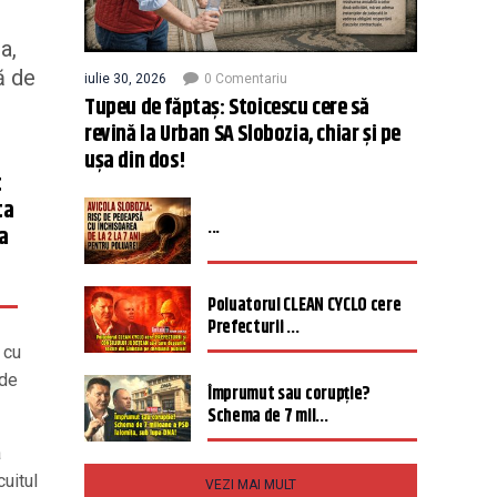
a,
ă de
iulie 30, 2026
0 Comentariu
Tupeu de făptaș: Stoicescu cere să
revină la Urban SA Slobozia, chiar și pe
ușa din dos!
t
ta
...
ta
Poluatorul CLEAN CYCLO cere
Prefecturii ...
 cu
 de
Împrumut sau corupție?
Schema de 7 mil...
a
uitul
VEZI MAI MULT