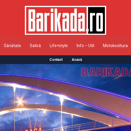
Sănătate
Satiră
Life+style
Info – Util
Motokooltura
Contact
Acasă