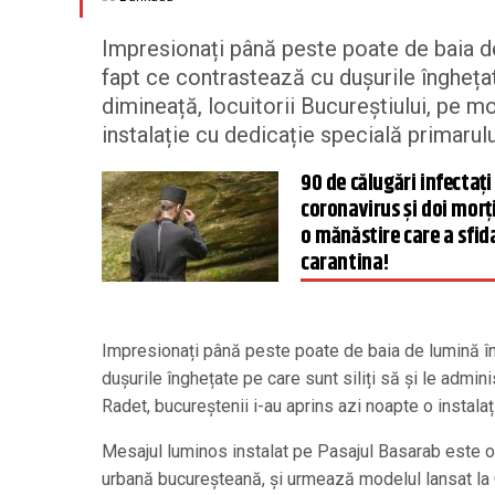
Impresionați până peste poate de baia d
fapt ce contrastează cu dușurile înghețat
dimineață, locuitorii Bucureștiului, pe m
instalație cu dedicație specială primarulu
90 de călugări infectați
coronavirus și doi morți
o mănăstire care a sfid
carantina!
Impresionați până peste poate de baia de lumină în
dușurile înghețate pe care sunt siliți să și le admin
Radet, bucureștenii i-au aprins azi noapte o instalaț
Mesajul luminos instalat pe Pasajul Basarab este o p
urbană bucureșteană, și urmează modelul lansat la C