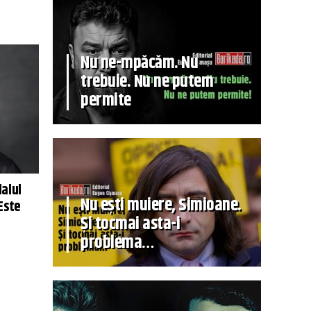
Nu ne-mpăcăm. Nu
trebuie. Nu ne putem
permite
alul
Nu ești muiere, Simioane.
Este
Și tocmai asta-i
problema…