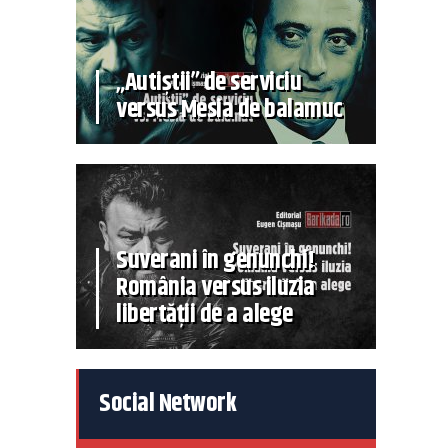
„Autiștii” de serviciu
versus Mesia de balamuc
Suverani în genunchi!
România versus iluzia
libertății de a alege
Social Network