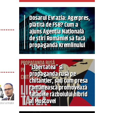
Dosarul Evrazia: Agerpres,
plătită de FSB? Cum a
ajuns Agenția Națională
de știri României să facă
propagandă Kremlinului
”Libertatea” și
propaganda rusă pe
chitanțier, sau cum presa
românească promovează
fațadele războiului hibrid
al Moscovei
colul următor