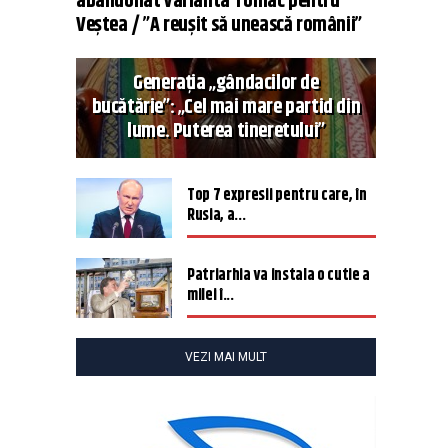
abandonat varianta Tomac pentru
Veștea / ”A reușit să unească românii”
Generația „gândacilor de
bucătărie”: „Cel mai mare partid din
lume. Puterea tineretului”
Top 7 expresii pentru care, în
Rusia, a...
Patriarhia va instala o cutie a
milei î...
VEZI MAI MULT