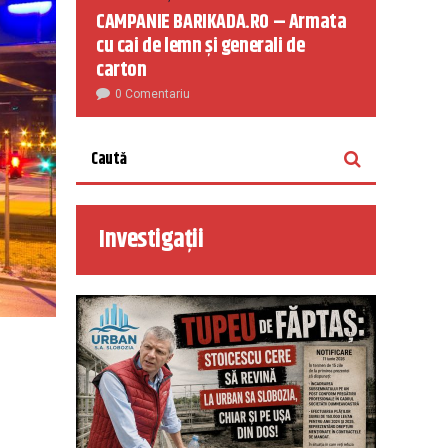
CAMPANIE BARIKADA.RO – Armata
cu cai de lemn și generali de
carton
0 Comentariu
Investigații