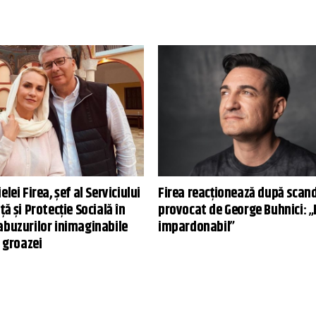
lei Firea, șef al Serviciului
Firea reacționează după scand
ță și Protecție Socială în
provocat de George Buhnici: „
abuzurilor inimaginabile
impardonabil”
e groazei