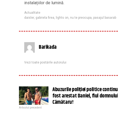
instalațiilor de lumină.
Actualitate
daisler
,
gabriela firea
,
lights on
,
nu te preocupa
,
pasajul basarab
Barikada
Vezi toate postările autorului
Abuzurile poliției politice continu
fost arestat Daniel, fiul domnului
Cămătaru!
Articolul precedent