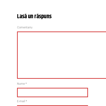
Lasă un răspuns
Comentariu
Nume
*
E-mail
*