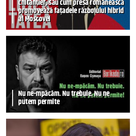
chitanțier, sau cum presa românească
promovează fațadele războiului hibrid
al Moscovei
Nu ne-mpăcăm. Nu trebuie. Nu ne
putem permite