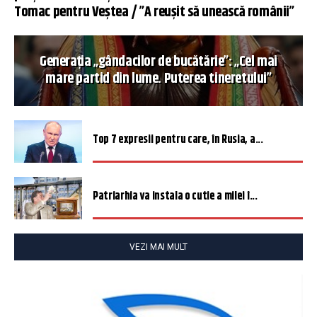
Tomac pentru Veștea / ”A reușit să unească românii”
Generația „gândacilor de bucătărie”: „Cel mai
mare partid din lume. Puterea tineretului”
Top 7 expresii pentru care, în Rusia, a...
Patriarhia va instala o cutie a milei î...
VEZI MAI MULT