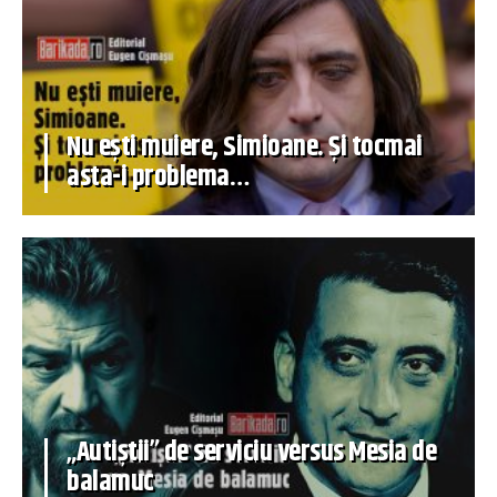
Nu ești muiere, Simioane. Și tocmai
asta-i problema…
„Autiștii” de serviciu versus Mesia de
balamuc