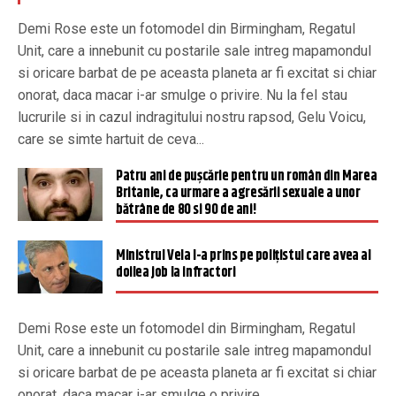
Demi Rose este un fotomodel din Birmingham, Regatul
Unit, care a innebunit cu postarile sale intreg mapamondul
si oricare barbat de pe aceasta planeta ar fi excitat si chiar
onorat, daca macar i-ar smulge o privire. Nu la fel stau
lucrurile si in cazul indragitului nostru rapsod, Gelu Voicu,
care se simte hartuit de ceva...
Patru ani de pușcărie pentru un român din Marea
Britanie, ca urmare a agresării sexuale a unor
bătrâne de 80 si 90 de ani!
Ministrul Vela l-a prins pe polițistul care avea al
doilea job la infractori
Demi Rose este un fotomodel din Birmingham, Regatul
Unit, care a innebunit cu postarile sale intreg mapamondul
si oricare barbat de pe aceasta planeta ar fi excitat si chiar
onorat, daca macar i-ar smulge o privire.