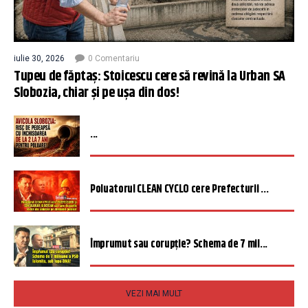
iulie 30, 2026
0 Comentariu
Tupeu de făptaș: Stoicescu cere să revină la Urban SA
Slobozia, chiar și pe ușa din dos!
...
Poluatorul CLEAN CYCLO cere Prefecturii ...
Împrumut sau corupție? Schema de 7 mil...
VEZI MAI MULT