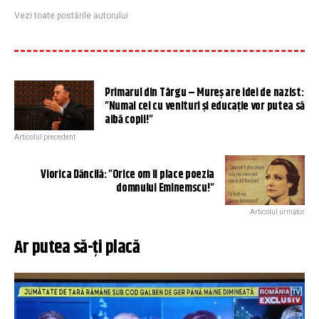
Vezi toate postările autorului
Primarul din Târgu – Mureș are idei de nazist:
”Numai cei cu venituri și educație vor putea să
aibă copii!”
Articolul precedent
Viorica Dăncilă: ”Orice om îi place poezia
domnului Eminemscu!”
Articolul următor
Ar putea să-ți placă