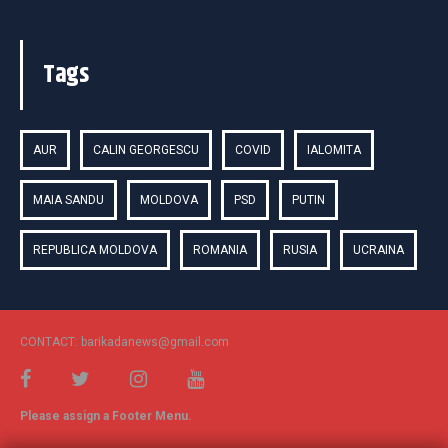
Tags
AUR
CALIN GEORGESCU
COVID
IALOMITA
MAIA SANDU
MOLDOVA
PSD
PUTIN
REPUBLICA MOLDOVA
ROMANIA
RUSIA
UCRAINA
CONTACT: barikadanews@gmail.com
Please assign a Footer Menu.