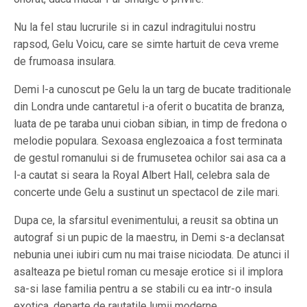
Nu la fel stau lucrurile si in cazul indragitului nostru
rapsod, Gelu Voicu, care se simte hartuit de ceva vreme
de frumoasa insulara.
Demi l-a cunoscut pe Gelu la un targ de bucate traditionale
din Londra unde cantaretul i-a oferit o bucatita de branza,
luata de pe taraba unui cioban sibian, in timp de fredona o
melodie populara. Sexoasa englezoaica a fost terminata
de gestul romanului si de frumusetea ochilor sai asa ca a
l-a cautat si seara la Royal Albert Hall, celebra sala de
concerte unde Gelu a sustinut un spectacol de zile mari.
Dupa ce, la sfarsitul evenimentului, a reusit sa obtina un
autograf si un pupic de la maestru, in Demi s-a declansat
nebunia unei iubiri cum nu mai traise niciodata. De atunci il
asalteaza pe bietul roman cu mesaje erotice si il implora
sa-si lase familia pentru a se stabili cu ea intr-o insula
exotica, departe de rautatile lumii moderne.