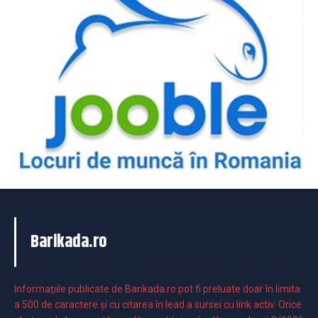
Barikada.ro
Informaţiile publicate de Barikada.ro pot fi preluate doar în limita
a 500 de caractere şi cu citarea în lead a sursei cu link activ. Orice