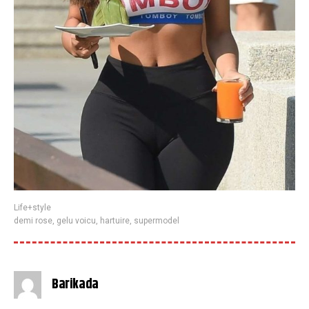
Life+style
demi rose
,
gelu voicu
,
hartuire
,
supermodel
Barikada