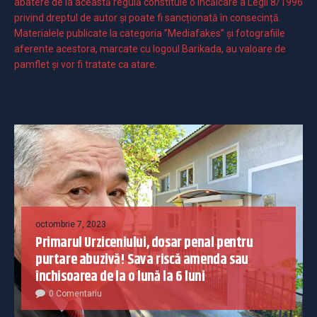
abatere de la această regulă constituie o încălcare a Legii 8/1996
privind dreptul de autor și poate fi sancționată în consecință.
Materialele publicate la categoria ”Mediafakes” și fotografiile
aferente acestora, marcate cu logoul Barikada, au valoare de
pamflet și vor fi tratate ca atare.
octombrie 7, 2023
Primarul Urziceniului, dosar penal pentru
purtare abuzivă! Sava riscă amenda sau
închisoarea de la o lună la 6 luni
0 Comentariu