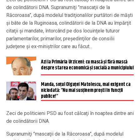
de colindătorii DNA. Supranumiţi ”mascaţii de la
Răcoroasa”, după modelul tradiţionalilor purtători de măşti
şi bâte de la Ruginoasa, colindătorii de la DNA au împărţit
citaţii şi mandate, întorcând pe dos locuinţele tuturor
parlamentarilor, primarilor, preşedinţilor de consilii
judeţene şi ex-miniştrilor care au făcut...
Azi la Primăria Urziceni: cu mască și fără mască
despre starea economică și socială a municipiului
Manda, soțul Olguței Matolescu, mai exigent ca
niciodată: ”Nu mai susținem proști în funcții
publice!”
Zeci de politicieni PSD au fost călcaţi în noaptea dintre ani
de colindătorii DNA.
Supranumiţi ”mascaţii de la Răcoroasa”, după modelul