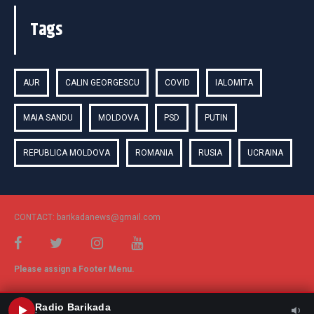
Tags
AUR
CALIN GEORGESCU
COVID
IALOMITA
MAIA SANDU
MOLDOVA
PSD
PUTIN
REPUBLICA MOLDOVA
ROMANIA
RUSIA
UCRAINA
CONTACT: barikadanews@gmail.com
Please assign a Footer Menu.
Radio Barikada