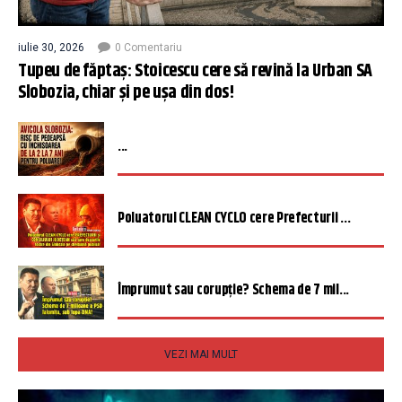
iulie 30, 2026
0 Comentariu
Tupeu de făptaș: Stoicescu cere să revină la Urban SA
Slobozia, chiar și pe ușa din dos!
...
Poluatorul CLEAN CYCLO cere Prefecturii ...
Împrumut sau corupție? Schema de 7 mil...
VEZI MAI MULT