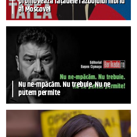
promovează fațadele războiului hibrid
al Moscovei
Nu ne-mpăcăm. Nu trebuie. Nu ne
putem permite