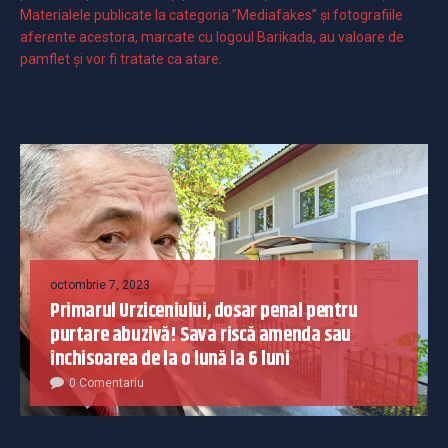
Materialele publicate la categoria ”Mediafakes” și fotografiile
aferente acestora, marcate cu logoul Barikada, au valoare de
pamflet și vor fi tratate ca atare.
octombrie 7, 2023
Primarul Urziceniului, dosar penal pentru
purtare abuzivă! Sava riscă amenda sau
închisoarea de la o lună la 6 luni
0 Comentariu