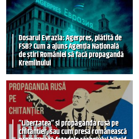
Dosarul Evrazia: Agerpres, plătită de
FSB? Cum a ajuns Agenția Națională
de știri României să facă propagandă
Kremlinului
”Libertatea” și propaganda rusă pe
chitanțier, sau cum presa românească