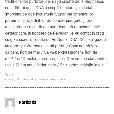
tradiţionalilor purtători de măşti şi bâte de la Ruginoasa,
colindătorii de la DNA au împărţit citaţii şi mandate,
întorcând pe dos locuinţele tuturor parlamentarilor,
primarilor, preşedinţilor de consilii judeţene şi ex-
miniştrilor care au făcut imprudenţa să deschidă uşile
cetelor care, în noaptea de Revelion, le-au cântat în prag,
cu glas suav, refrenele de An Nou al DNA: ”Sculaţi, gazde,
nu dormiţi / Vremea e ca să plătiţi / Casa noi să v-o
călcăm, flori de măr / Să vă percheziţionăm, flori de
măr!..” şi ”Deschide uşa, creştine / C-avem mandat pentru
tine / Ţi-am adus în dar inele / Să-ţi prinzi mâinile în ele…”
Satiră
citatii
,
colindatori
,
dna
,
mascati
,
ruginoasa
Barikada