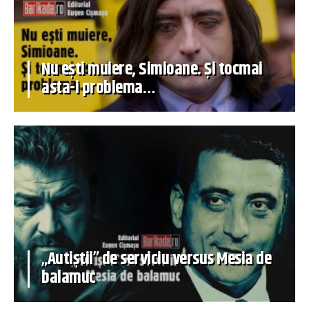
Nu ești muiere, Simioane. Și tocmai
asta-i problema…
„Autiștii” de serviciu versus Mesia de
balamuc