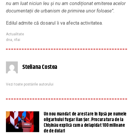
nu am luat niciun leu și nu am condiționat emiterea acelor
documentații de urbanism de primirea unor foloase”.
Edilul admite că dosarul îi va afecta activitatea.
Actualitate
dna
,
rifai
Steliana Costea
Vezi toate postările autorului
Un nou mandat de arestare în lipsă pe numele
oligarhului fugar Ilan Şor. Procuratura de la
Chișinău explică cum a delapidat 100 milioane
de de dolari