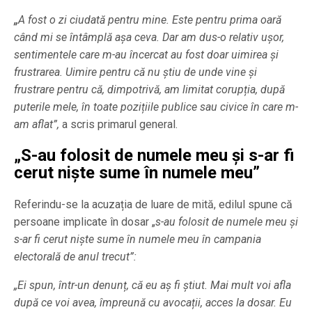
„
A fost o zi ciudată pentru mine. Este pentru prima oară
când mi se întâmplă așa ceva. Dar am dus-o relativ ușor,
sentimentele care m-au încercat au fost doar uimirea și
frustrarea. Uimire pentru că nu știu de unde vine și
frustrare pentru că, dimpotrivă, am limitat corupția, după
puterile mele, în toate pozițiile publice sau civice în care m-
am aflat”,
a scris primarul general.
„S-au folosit de numele meu și s-ar fi
cerut niște sume în numele meu”
Referindu-se la acuzația de luare de mită, edilul spune că
persoane implicate în dosar „
s-au folosit de numele meu și
s-ar fi cerut niște sume în numele meu în campania
electorală de anul trecut”:
„Ei spun, într-un denunț, că eu aș fi știut. Mai mult voi afla
după ce voi avea, împreună cu avocații, acces la dosar. Eu