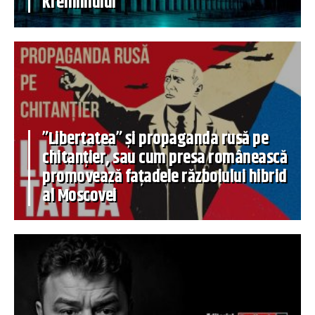
Kremlinului
”Libertatea” și propaganda rusă pe
chitanțier, sau cum presa românească
promovează fațadele războiului hibrid
al Moscovei