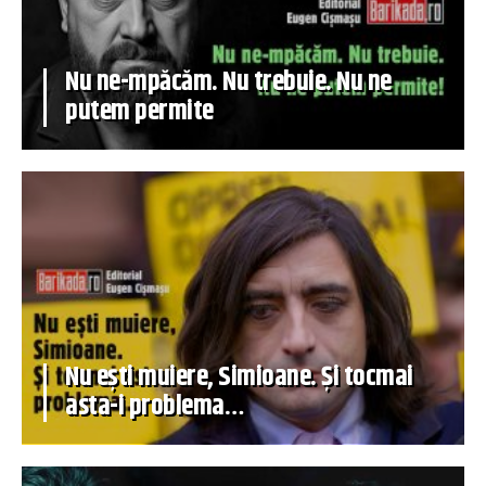
Nu ne-mpăcăm. Nu trebuie. Nu ne
putem permite
Nu ești muiere, Simioane. Și tocmai
asta-i problema…