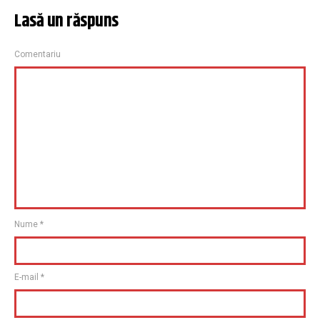
Lasă un răspuns
Comentariu
Nume
*
E-mail
*