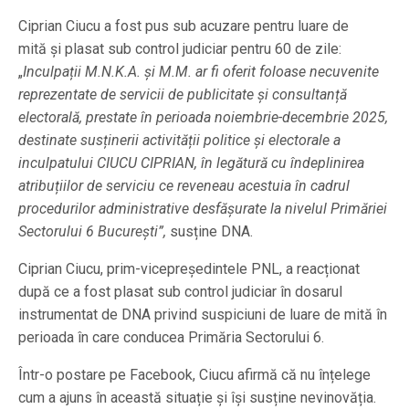
Ciprian Ciucu a fost pus sub acuzare pentru luare de
mită și plasat sub control judiciar pentru 60 de zile:
„
Inculpații M.N.K.A. și M.M. ar fi oferit foloase necuvenite
reprezentate de servicii de publicitate și consultanță
electorală, prestate în perioada noiembrie-decembrie 2025,
destinate susținerii activității politice și electorale a
inculpatului CIUCU CIPRIAN, în legătură cu îndeplinirea
atribuțiilor de serviciu ce reveneau acestuia în cadrul
procedurilor administrative desfășurate la nivelul Primăriei
Sectorului 6 București”,
susține DNA.
Ciprian Ciucu, prim-vicepreședintele PNL, a reacționat
după ce a fost plasat sub control judiciar în dosarul
instrumentat de DNA privind suspiciuni de luare de mită în
perioada în care conducea Primăria Sectorului 6.
Într-o postare pe Facebook, Ciucu afirmă că nu înțelege
cum a ajuns în această situație și își susține nevinovăția.