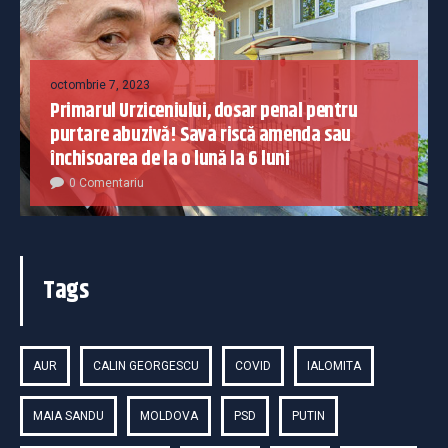
octombrie 7, 2023
Primarul Urziceniului, dosar penal pentru
purtare abuzivă! Sava riscă amenda sau
închisoarea de la o lună la 6 luni
0 Comentariu
Tags
AUR
CALIN GEORGESCU
COVID
IALOMITA
MAIA SANDU
MOLDOVA
PSD
PUTIN