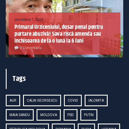
octombrie 7, 2023
Primarul Urziceniului, dosar penal pentru
purtare abuzivă! Sava riscă amenda sau
închisoarea de la o lună la 6 luni
0 Comentariu
Tags
AUR
CALIN GEORGESCU
COVID
IALOMITA
MAIA SANDU
MOLDOVA
PSD
PUTIN