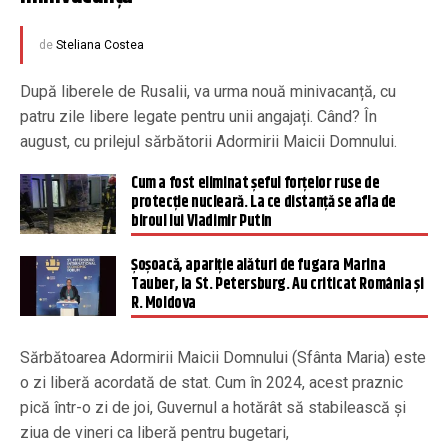
de
Steliana Costea
După liberele de Rusalii, va urma nouă minivacanță, cu
patru zile libere legate pentru unii angajați. Când? În
august, cu prilejul sărbătorii Adormirii Maicii Domnului.
Cum a fost eliminat șeful forţelor ruse de
protecţie nucleară. La ce distanță se afla de
biroul lui Vladimir Putin
Şoşoacă, apariţie alături de fugara Marina
Tauber, la St. Petersburg. Au criticat România şi
R. Moldova
Sărbătoarea Adormirii Maicii Domnului (Sfânta Maria) este
o zi liberă acordată de stat. Cum în 2024, acest praznic
pică într-o zi de joi, Guvernul a hotărât să stabilească și
ziua de vineri ca liberă pentru bugetari,