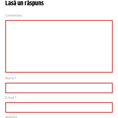
Lasă un răspuns
Comentariu
Nume
*
E-mail
*
Website