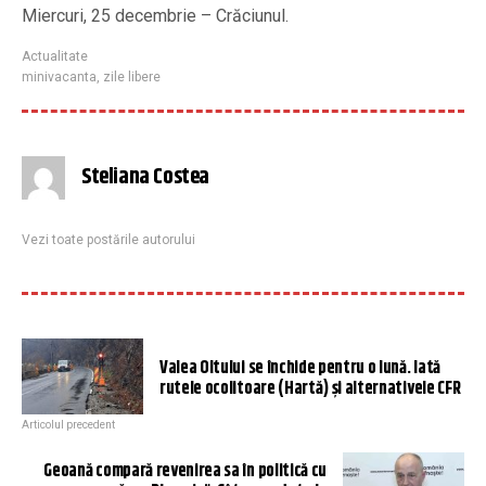
Miercuri, 25 decembrie – Crăciunul.
Actualitate
minivacanta
,
zile libere
Steliana Costea
Vezi toate postările autorului
Valea Oltului se închide pentru o lună. Iată
rutele ocolitoare (Hartă) și alternativele CFR
Articolul precedent
Geoană compară revenirea sa în politică cu