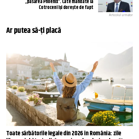
„pasărea Phoenix”. Câte mandate la
Cotroceni își dorește de fapt
Articolul următor
Ar putea să-ți placă
Toate sărbătorile legale din 2026 în România: zile