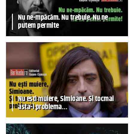
Nu ne-mpăcăm. Nu trebuie. Nu ne
putem permite
Nu ești muiere, Simioane. Și tocmai
asta-i problema…