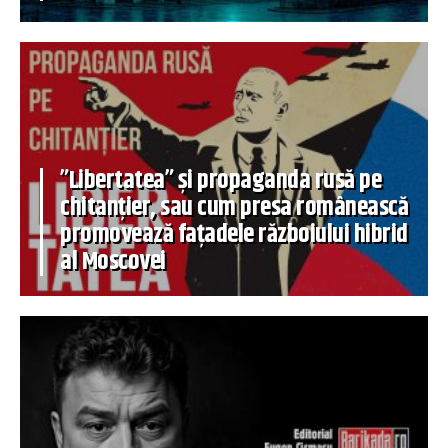
”Libertatea” și propaganda rusă pe
chitanțier, sau cum presa românească
promovează fațadele războiului hibrid
al Moscovei