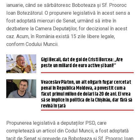
ianuarie, când se sărbătoresc Boboteaza şi Sf. Prooroc
Ioan Botezătorul. O propunere legislativă în acest sens a
fost adoptată miercuri de Senat, urmând să intre în
dezbatere la Camera Deputaţilor, for decizional în acest
caz. Acum, în România există 15 zile libere legale,
conform Codului Muncii.
Gigi Becali, dat de gol de Cristi Borcea: „Are
peste un miliard de euro active și bani!”
Veaceslav Platon, un alt oligarh fugar cercetat
penal în Republica Moldova, a povestit cum a
făcut primul milion de dolari la 20 de ani. El vrea
să se implice în politica de la Chişinău, dar fără să
revină în ţară
Propunerea legislativă a deputaților PSD, care
completează un articol din Codul Muncii, a fost adoptată
tacit de Senat și prevede ca Boboteaza şi Sf. Prooroc Ioan