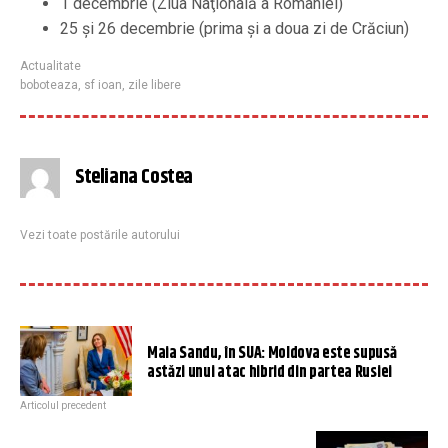
1 decembrie (Ziua Naţională a României)
25 şi 26 decembrie (prima şi a doua zi de Crăciun)
Actualitate
boboteaza
,
sf ioan
,
zile libere
Steliana Costea
Vezi toate postările autorului
Maia Sandu, în SUA: Moldova este supusă
astăzi unui atac hibrid din partea Rusiei
Articolul precedent