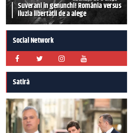
Suverani în genunchi! România versus
iluzia libertății de a alege
Social Network
Satiră