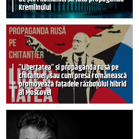
Kremlinului
”Libertatea” și propaganda rusă pe
chitanțier, sau cum presa românească
promovează fațadele războiului hibrid
al Moscovei