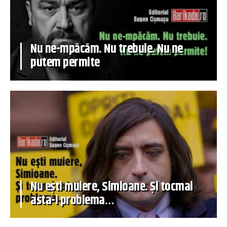
Nu ne-mpăcăm. Nu trebuie. Nu ne
putem permite
Nu ești muiere, Simioane. Și tocmai
asta-i problema…