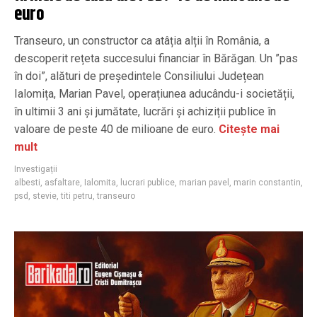
euro
Transeuro, un constructor ca atâția alții în România, a
descoperit rețeta succesului financiar în Bărăgan. Un ”pas
în doi”, alături de președintele Consiliului Județean
Ialomița, Marian Pavel, operațiunea aducându-i societății,
în ultimii 3 ani și jumătate, lucrări și achiziții publice în
valoare de peste 40 de milioane de euro.
Citește mai
mult
Investigații
albesti
,
asfaltare
,
Ialomita
,
lucrari publice
,
marian pavel
,
marin constantin
,
psd
,
stevie
,
titi petru
,
transeuro