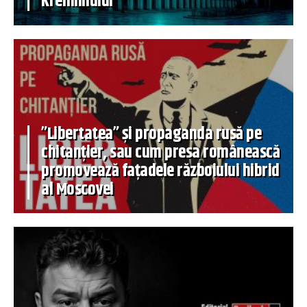
Kremlinului
”Libertatea” și propaganda rusă pe
chitanțier, sau cum presa românească
promovează fațadele războiului hibrid
al Moscovei