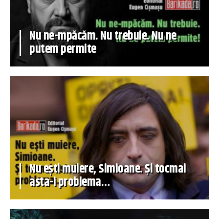
Nu ne-mpăcăm. Nu trebuie. Nu ne
putem permite
Nu ești muiere, Simioane. Și tocmai
asta-i problema…