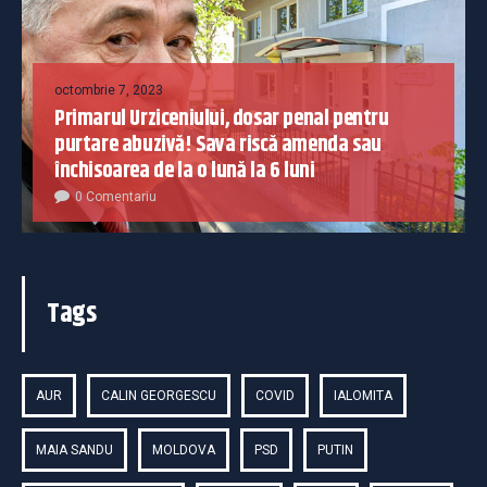
octombrie 7, 2023
Primarul Urziceniului, dosar penal pentru
purtare abuzivă! Sava riscă amenda sau
închisoarea de la o lună la 6 luni
0 Comentariu
Tags
AUR
CALIN GEORGESCU
COVID
IALOMITA
MAIA SANDU
MOLDOVA
PSD
PUTIN