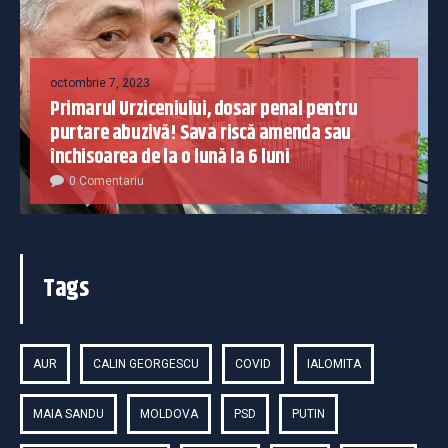
octombrie 7, 2023
Primarul Urziceniului, dosar penal pentru
purtare abuzivă! Sava riscă amenda sau
închisoarea de la o lună la 6 luni
0 Comentariu
Tags
AUR
CALIN GEORGESCU
COVID
IALOMITA
MAIA SANDU
MOLDOVA
PSD
PUTIN