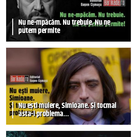
Nu ne-mpăcăm. Nu trebuie. Nu ne
putem permite
Nu ești muiere, Simioane. Și tocmai
asta-i problema…