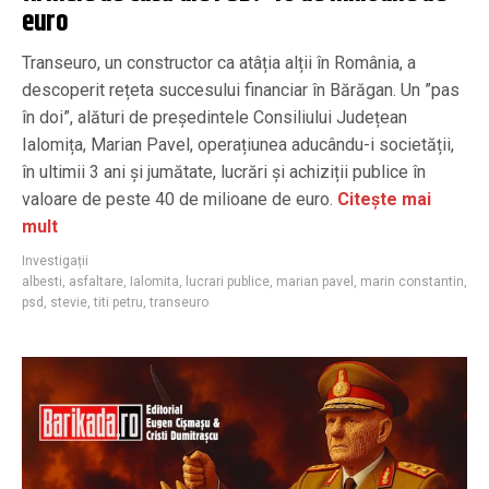
euro
Transeuro, un constructor ca atâția alții în România, a
descoperit rețeta succesului financiar în Bărăgan. Un ”pas
în doi”, alături de președintele Consiliului Județean
Ialomița, Marian Pavel, operațiunea aducându-i societății,
în ultimii 3 ani și jumătate, lucrări și achiziții publice în
valoare de peste 40 de milioane de euro.
Citește mai
mult
Investigații
albesti
,
asfaltare
,
Ialomita
,
lucrari publice
,
marian pavel
,
marin constantin
,
psd
,
stevie
,
titi petru
,
transeuro