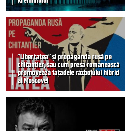
Kremlinului
”Libertatea” și propaganda rusă pe
chitanțier, sau cum presa românească
promovează fațadele războiului hibrid
al Moscovei