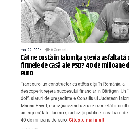
mai 30, 2024
0 Comentariu
Cât ne costă în Ialomița ștevia asfaltată 
firmele de casă ale PSD? 40 de milioane 
euro
Transeuro, un constructor ca atâția alții în România, a
descoperit rețeta succesului financiar în Bărăgan. Un ”
doi”, alături de președintele Consiliului Județean Ialom
Marian Pavel, operațiunea aducându-i societății, în ulti
ani și jumătate, lucrări și achiziții publice în valoare d
40 de milioane de euro.
Citește mai mult
Investigații