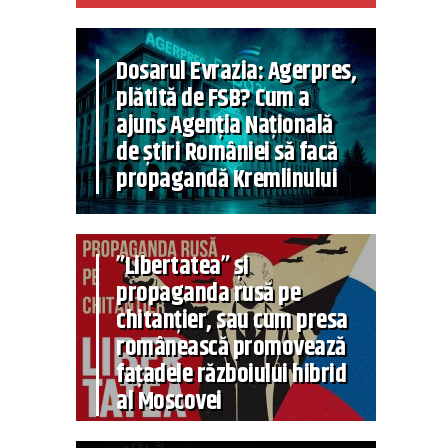
Dosarul Evrazia: Agerpres,
plătită de FSB? Cum a
ajuns Agenția Națională
de știri României să facă
propagandă Kremlinului
”Libertatea” și
propaganda rusă pe
chitanțier, sau cum presa
românească promovează
fațadele războiului hibrid
al Moscovei