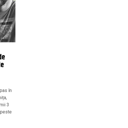
de
de
pas în
ița,
mii 3
e peste