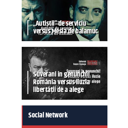
„Autiștii” de serviciu
versus Mesia de balamuc
Suverani în genunchi!
România versus iluzia
libertății de a alege
Social Network