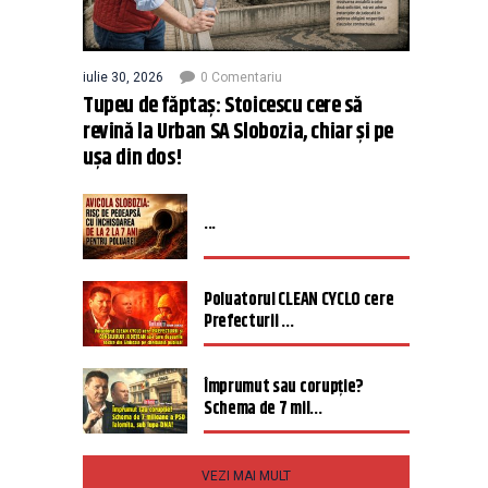
iulie 30, 2026
0 Comentariu
Tupeu de făptaș: Stoicescu cere să
revină la Urban SA Slobozia, chiar și pe
ușa din dos!
...
Poluatorul CLEAN CYCLO cere
Prefecturii ...
Împrumut sau corupție?
Schema de 7 mil...
VEZI MAI MULT