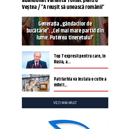
abandonat varianta Tomac pentru
Veștea / ”A reușit să unească românii”
Generația „gândacilor de
bucătărie”: „Cel mai mare partid din
lume. Puterea tineretului”
Top 7 expresii pentru care, în
Rusia, a...
Patriarhia va instala o cutie a
milei î...
VEZI MAI MULT