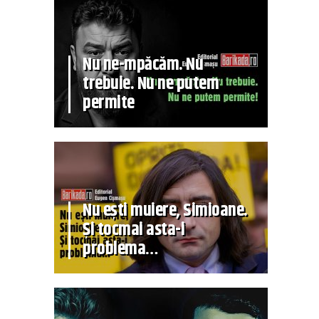
Nu ne-mpăcăm. Nu
trebuie. Nu ne putem
permite
Nu ești muiere, Simioane.
Și tocmai asta-i
problema…