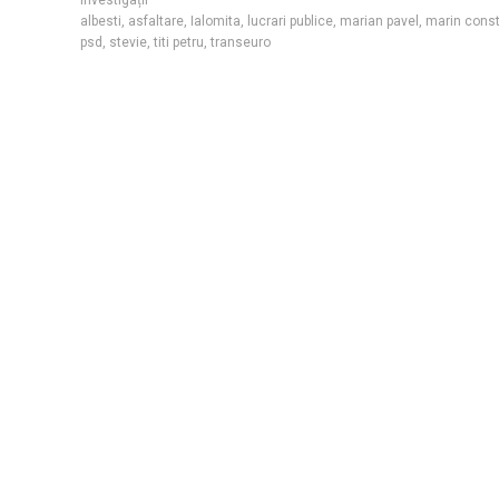
albesti
,
asfaltare
,
Ialomita
,
lucrari publice
,
marian pavel
,
marin const
psd
,
stevie
,
titi petru
,
transeuro