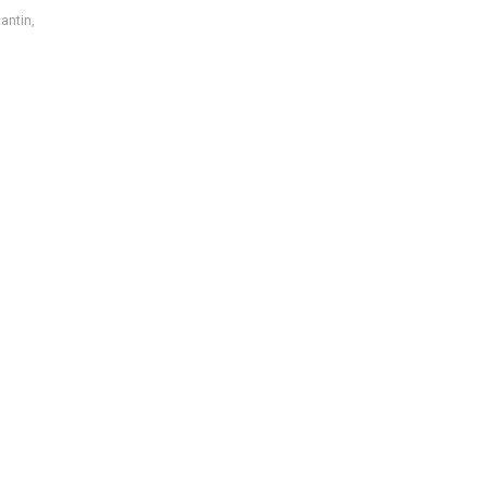
antin
,