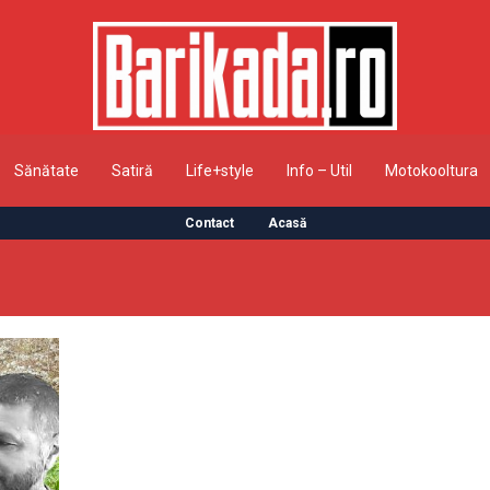
Sănătate
Satiră
Life+style
Info – Util
Motokooltura
Contact
Acasă