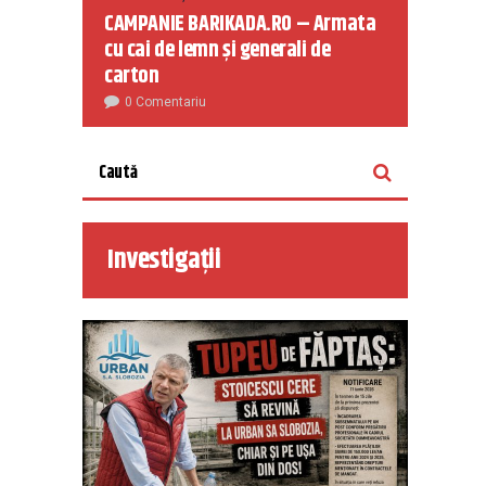
CAMPANIE BARIKADA.RO – Armata
cu cai de lemn și generali de
carton
0 Comentariu
Investigații