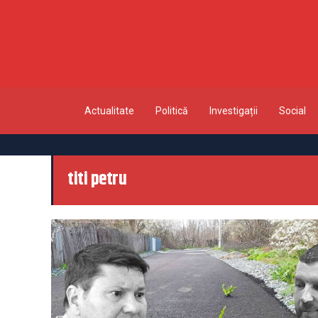
Actualitate
Politică
Investigații
Social
titi petru