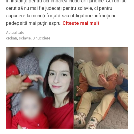
în instanță pentru schimbarea încadrării juridice. Cei doi au
cerut să nu mai fie judecați pentru sclavie, ci pentru
supunere la muncă forțată sau obligatorie, infracțiune
pedepsită mai puțin aspru.
Citește mai mult
Actualitate
cioban
,
sclavie
,
Sinucidere