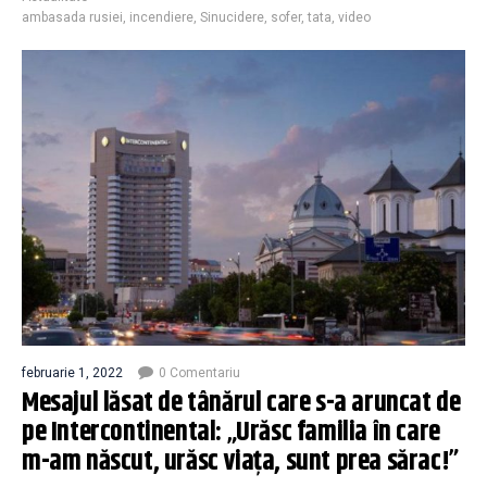
ambasada rusiei
,
incendiere
,
Sinucidere
,
sofer
,
tata
,
video
februarie 1, 2022
0 Comentariu
Mesajul lăsat de tânărul care s-a aruncat de
pe Intercontinental: „Urăsc familia în care
m-am născut, urăsc viaţa, sunt prea sărac!”