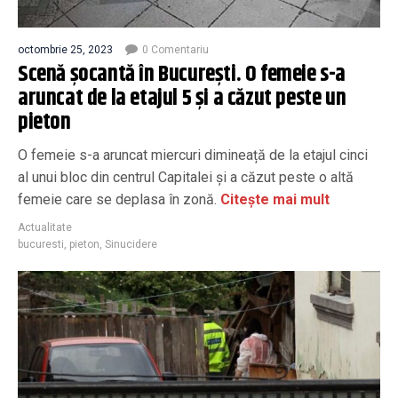
octombrie 25, 2023
0 Comentariu
Scenă șocantă în București. O femeie s-a
aruncat de la etajul 5 și a căzut peste un
pieton
O femeie s-a aruncat miercuri dimineață de la etajul cinci
al unui bloc din centrul Capitalei și a căzut peste o altă
femeie care se deplasa în zonă.
Citește mai mult
Actualitate
bucuresti
,
pieton
,
Sinucidere