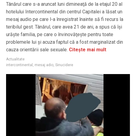
Tânărul care s-a aruncat luni dimineaţă de la etajul 20 al
hotelului Intercontinental din centrul Capitalei a lăsat un
mesaj audio pe care l-a înregistrat înainte să fi recurs la
teribilul gest. Tânărul, care avea 21 de ani, a spus că îşi
urăşte familia, pe care o învinovăţeşte pentru toate
problemele lui şi acuza faptul că a fost marginalizat din
cauza orientării sale sexuale.
Citește mai mult
Actualitate
intercontinental
,
mesaj adio
,
Sinucidere