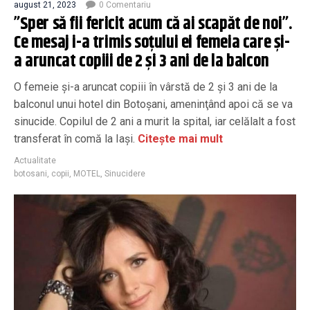
august 21, 2023
0 Comentariu
”Sper să fii fericit acum că ai scapăt de noi”.
Ce mesaj i-a trimis soțului ei femeia care și-
a aruncat copiii de 2 și 3 ani de la balcon
O femeie şi-a aruncat copiii în vârstă de 2 și 3 ani de la
balconul unui hotel din Botoșani, ameninţând apoi că se va
sinucide. Copilul de 2 ani a murit la spital, iar celălalt a fost
transferat în comă la Iaşi.
Citește mai mult
Actualitate
botosani
,
copii
,
MOTEL
,
Sinucidere