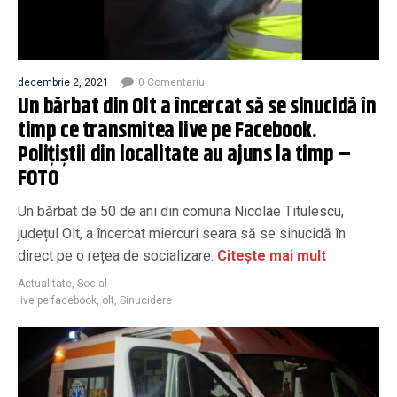
decembrie 2, 2021
0 Comentariu
Un bărbat din Olt a încercat să se sinucidă în
timp ce transmitea live pe Facebook.
Poliţiştii din localitate au ajuns la timp –
FOTO
Un bărbat de 50 de ani din comuna Nicolae Titulescu,
județul Olt, a încercat miercuri seara să se sinucidă în
direct pe o rețea de socializare.
Citește mai mult
Actualitate
,
Social
live pe facebook
,
olt
,
Sinucidere