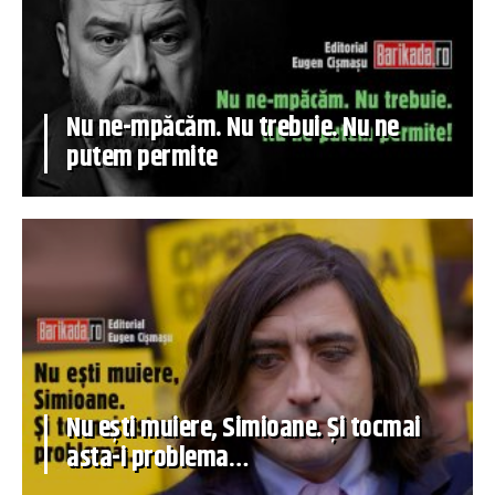
Nu ne-mpăcăm. Nu trebuie. Nu ne
putem permite
Nu ești muiere, Simioane. Și tocmai
asta-i problema…