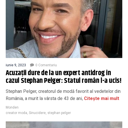
iunie 9, 2023
0 Comentariu
Acuzații dure de la un expert antidrog în
cazul Stephan Pelger: Statul român l-a ucis!
Stephan Pelger, creatorul de modă favorit al vedetelor din
România, a murit la vârsta de 43 de ani,
Citește mai mult
Monden
creator moda
,
Sinucidere
,
stephan pelger