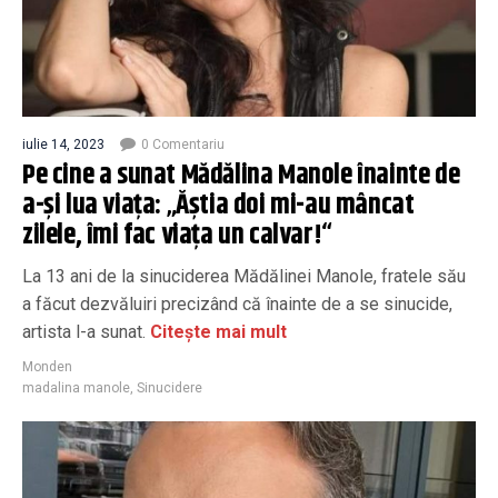
iulie 14, 2023
0 Comentariu
Pe cine a sunat Mădălina Manole înainte de
a-și lua viața: „Ăștia doi mi-au mâncat
zilele, îmi fac viața un calvar!“
La 13 ani de la sinuciderea Mădălinei Manole, fratele său
a făcut dezvăluiri precizând că înainte de a se sinucide,
artista l-a sunat.
Citește mai mult
Monden
madalina manole
,
Sinucidere