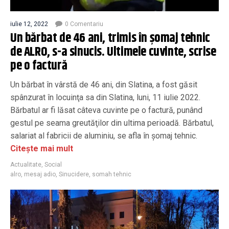
iulie 12, 2022
0 Comentariu
Un bărbat de 46 ani, trimis în şomaj tehnic
de ALRO, s-a sinucis. Ultimele cuvinte, scrise
pe o factură
Un bărbat în vârstă de 46 ani, din Slatina, a fost găsit
spânzurat în locuinţa sa din Slatina, luni, 11 iulie 2022.
Bărbatul ar fi lăsat câteva cuvinte pe o factură, punând
gestul pe seama greutăţilor din ultima perioadă. Bărbatul,
salariat al fabricii de aluminiu, se afla în şomaj tehnic.
Citește mai mult
Actualitate
,
Social
alro
,
mesaj adio
,
Sinucidere
,
somah tehnic