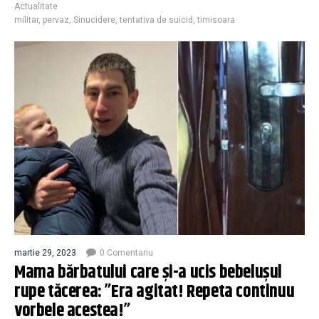
Actualitate
militar
,
pervaz
,
Sinucidere
,
tentativa de suicid
,
timisoara
martie 29, 2023
0 Comentariu
Mama bărbatului care și-a ucis bebelușul
rupe tăcerea: ”Era agitat! Repeta continuu
vorbele acestea!”