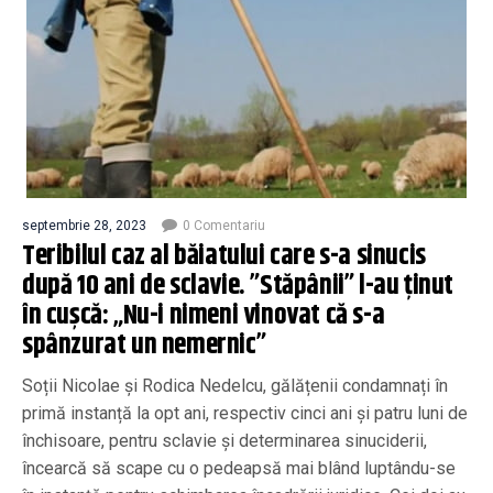
septembrie 28, 2023
0 Comentariu
Teribilul caz al băiatului care s-a sinucis
după 10 ani de sclavie. ”Stăpânii” l-au ținut
în cușcă: „Nu-i nimeni vinovat că s-a
spânzurat un nemernic”
Soții Nicolae și Rodica Nedelcu, gălățenii condamnați în
primă instanță la opt ani, respectiv cinci ani și patru luni de
închisoare, pentru sclavie și determinarea sinuciderii,
încearcă să scape cu o pedeapsă mai blând luptându-se