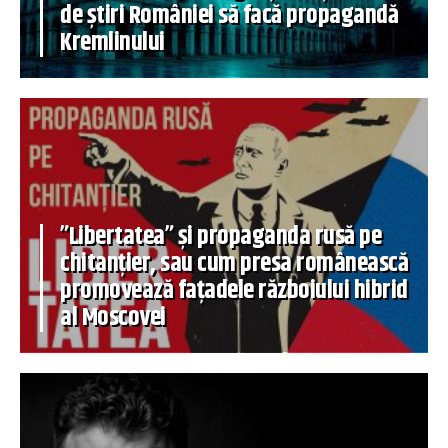
de știri României să facă propagandă
Kremlinului
”Libertatea” și propaganda rusă pe
chitanțier, sau cum presa românească
promovează fațadele războiului hibrid
al Moscovei