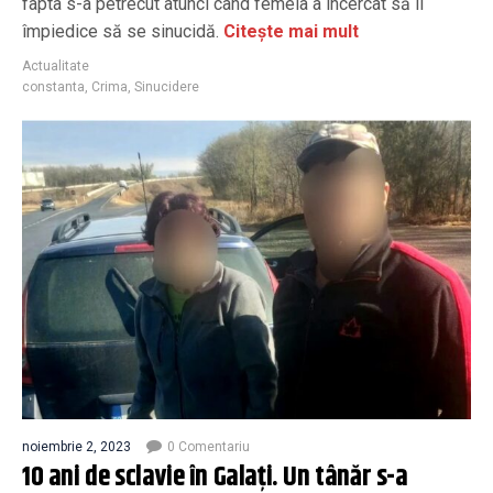
fapta s-a petrecut atunci când femeia a încercat să îl
împiedice să se sinucidă.
Citește mai mult
Actualitate
constanta
,
Crima
,
Sinucidere
noiembrie 2, 2023
0 Comentariu
10 ani de sclavie în Galați. Un tânăr s-a