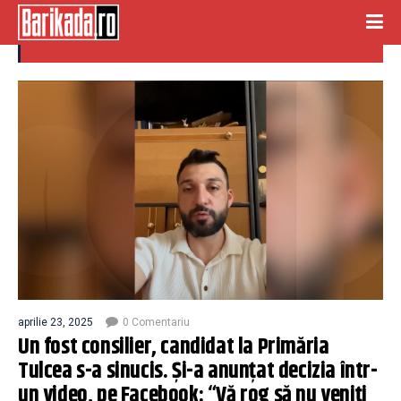
Sinucidere
aprilie 23, 2025
0 Comentariu
Un fost consilier, candidat la Primăria
Tulcea s-a sinucis. Şi-a anunţat decizia într-
un video, pe Facebook: “Vă rog să nu veniți