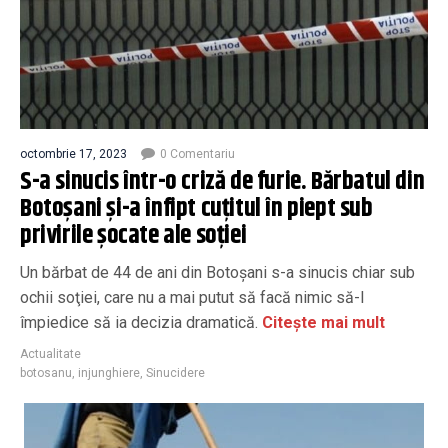
octombrie 17, 2023
0 Comentariu
S-a sinucis într-o criză de furie. Bărbatul din
Botoşani şi-a înfipt cuţitul în piept sub
privirile şocate ale soţiei
Un bărbat de 44 de ani din Botoşani s-a sinucis chiar sub
ochii soţiei, care nu a mai putut să facă nimic să-l
împiedice să ia decizia dramatică.
Citește mai mult
Actualitate
botosanu
,
injunghiere
,
Sinucidere