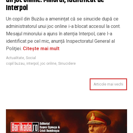
un joc online. Minorul, identificat de
Interpol
Un copil din Buzău a amenințat că se sinucide după ce
administratorul unui joc online i-a blocat accesul la cont.
Mesajul minorului a ajuns în atenția Interpol, care l-a
identificat pe cel mic, anunță Inspectoratul General al
Poliţiei.
Citește mai mult
Actualitate
,
Social
copil buzau
,
interpol
,
joc online
,
Sinucidere
Articole mai vechi