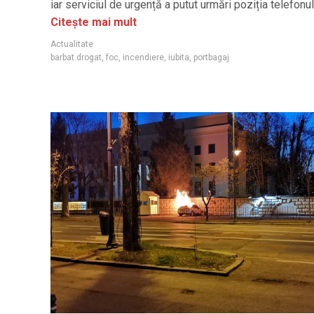
iar serviciul de urgență a putut urmări poziția telefonul
Citește mai mult
Actualitate
barbat drogat
,
foc
,
incendiere
,
iubita
,
portbagaj