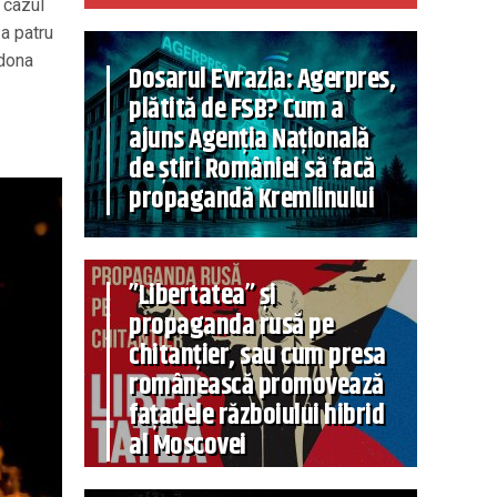
 cazul
 a patru
 dona
Dosarul Evrazia: Agerpres,
plătită de FSB? Cum a
ajuns Agenția Națională
de știri României să facă
propagandă Kremlinului
”Libertatea” și
propaganda rusă pe
chitanțier, sau cum presa
românească promovează
fațadele războiului hibrid
al Moscovei