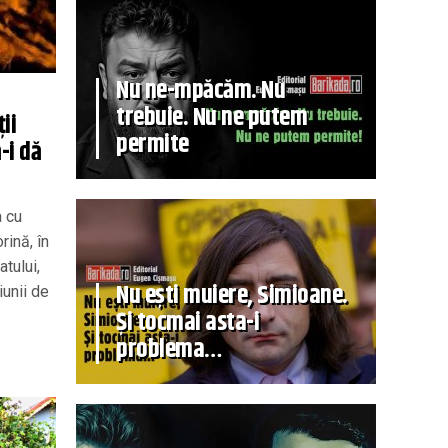
Nu ne-mpăcăm. Nu
trebuie. Nu ne putem
ii
permite
-i dă
a cu
rină, în
tului,
Nu ești muiere, Simioane.
iunii de
Și tocmai asta-i
problema…