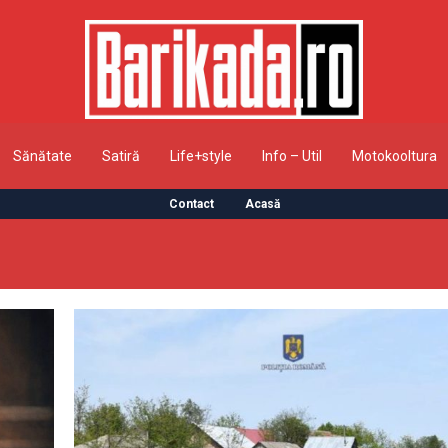
Sănătate
Satiră
Life+style
Info – Util
Motokooltura
Contact
Acasă