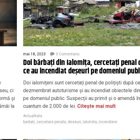
mai 18, 2023
0 Comentariu
Doi bărbați din Ialomița, cercetați penal
ce au incendiat deșeuri pe domeniul publ
e
Doi ialomițeni sunt cercetați penal de polițiști după c
seu, ci
dezmembrat autoturisme și au incendiat obiectele din
formă și
pe domeniul public. Suspecții au primit și o amendă în
ămâi la
cuantum de 2.000 de lei.
Citește mai mult
Actualitate
barbati
,
cercetare penala
,
deseuri
,
Ialomita
,
incendiere