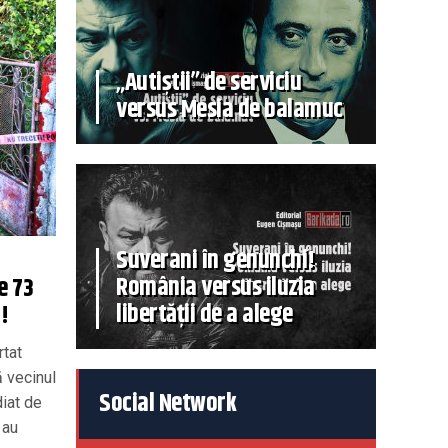
„Autiștii” de serviciu
versus Mesia de balamuc
Suverani în genunchi!
România versus iluzia
e 73
libertății de a alege
!
rtat
ă vecinul
Social Network
diat de
 au