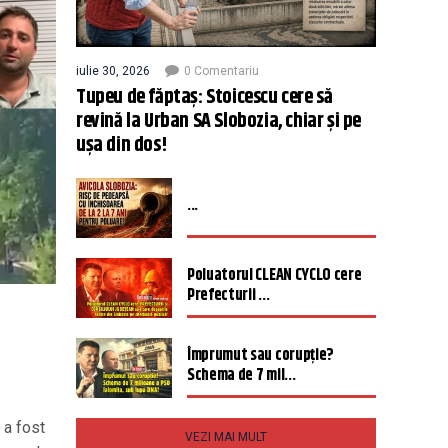
iulie 30, 2026
0 Comentariu
Tupeu de făptaș: Stoicescu cere să
revină la Urban SA Slobozia, chiar și pe
ușa din dos!
...
Poluatorul CLEAN CYCLO cere
Prefecturii ...
Împrumut sau corupție?
Schema de 7 mil...
 a fost
VEZI MAI MULT