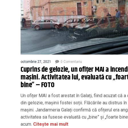
octombrie 27, 2021
0 Comentariu
Cuprins de gelozie, un ofiţer MAI a incend
mașini. Activitatea lui, evaluată cu „foar
bine” – FOTO
Un ofițer MAI a fost arestat în Galați, fiind acuzat că a 
din gelozie, mașinii fostei soții. Flăcările au distrus în 
mașini. Jandarmeria Galați confirmă că ofițerul era anga
activitatea sa fusese evaluată cu „bine” și „foarte bin
acum.
Citește mai mult