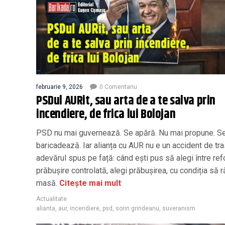
februarie 9, 2026
0 Comentariu
PSDul AURit, sau arta de a te salva prin
incendiere, de frica lui Bolojan
PSD nu mai guvernează. Se apără. Nu mai propune. S
baricadează. Iar alianța cu AUR nu e un accident de tra
adevărul spus pe față: când ești pus să alegi între re
prăbușire controlată, alegi prăbușirea, cu condiția să r
masă.
Citește mai mult
Actualitate
alianta
,
aur
,
incendiere
,
psd
,
sorin grindeanu
,
suveranism