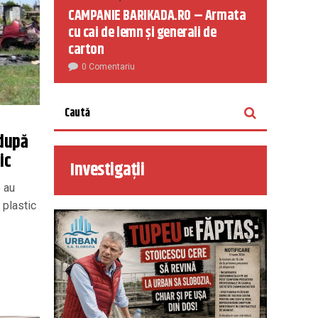
CAMPANIE BARIKADA.RO – Armata
cu cai de lemn și generali de
carton
0 Comentariu
 după
ic
Investigații
e au
 plastic