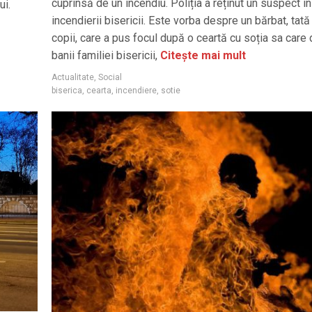
cuprinsă de un incendiu. Poliția a reținut un suspect în
ui.
incendierii bisericii. Este vorba despre un bărbat, tată
copii, care a pus focul după o ceartă cu soția sa care
banii familiei bisericii,
Citește mai mult
Actualitate
,
Social
biserica
,
cearta
,
incendiere
,
sotie