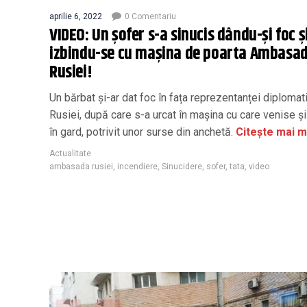
aprilie 6, 2022
0 Comentariu
VIDEO: Un șofer s-a sinucis dându-și foc ș
izbindu-se cu mașina de poarta Ambasad
Rusiei!
Un bărbat și-ar dat foc în fața reprezentanței diplomat
Rusiei, după care s-a urcat în mașina cu care venise și 
în gard, potrivit unor surse din anchetă.
Citește mai m
Actualitate
ambasada rusiei
,
incendiere
,
Sinucidere
,
sofer
,
tata
,
video