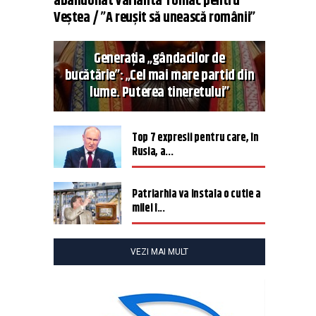
abandonat varianta Tomac pentru
Veștea / ”A reușit să unească românii”
Generația „gândacilor de
bucătărie”: „Cel mai mare partid din
lume. Puterea tineretului”
Top 7 expresii pentru care, în
Rusia, a...
Patriarhia va instala o cutie a
milei î...
VEZI MAI MULT