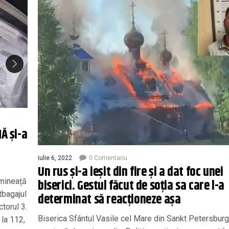
Ă și-a
iulie 6, 2022
0 Comentariu
Un rus și-a ieșit din fire și a dat foc unei
biserici. Gestul făcut de soția sa care l-a
imineață
tbagajul
determinat să reacționeze așa
torul 3.
Biserica Sfântul Vasile cel Mare din Sankt Petersburg
 la 112,