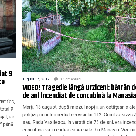
iat 9
te
august 14, 2019
0 Comentariu
VIDEO! Tragedie lângă Urziceni: bătrân d
de ani incendiat de concubină la Manasia
dat foc,
Marți, 13 august, după miezul nopții, un cetățean a ale
total 9
poliția prin intermediul serviciului 112. Omul sesiza c
jat, iar
său, Radu Vasilescu, în vârstă de 73 de ani, era incen
e” până
concubina sa în curtea casei sale din Manasia. Vecinii