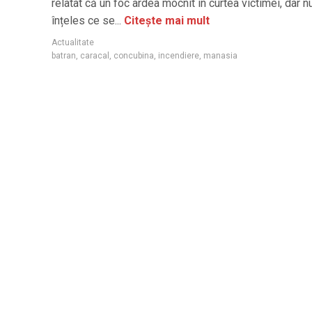
relatat că un foc ardea mocnit în curtea victimei, dar n
înțeles ce se...
Citește mai mult
Actualitate
batran
,
caracal
,
concubina
,
incendiere
,
manasia