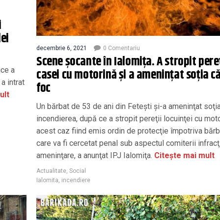
i
ei
decembrie 6, 2021
0 Comentariu
Scene șocante în Ialomița. A stropit pereț
ice a
casei cu motorină şi a ameninţat soţia că
a intrat
foc
ult
Un bărbat de 53 de ani din Feteşti şi-a ameninţat soţi
incendierea, după ce a stropit pereţii locuinţei cu moto
acest caz fiind emis ordin de protecţie împotriva bărba
care va fi cercetat penal sub aspectul comiterii infracţ
ameninţare, a anunţat IPJ Ialomiţa.
Citește mai mult
Actualitate
,
Social
Ialomita
,
incendiere