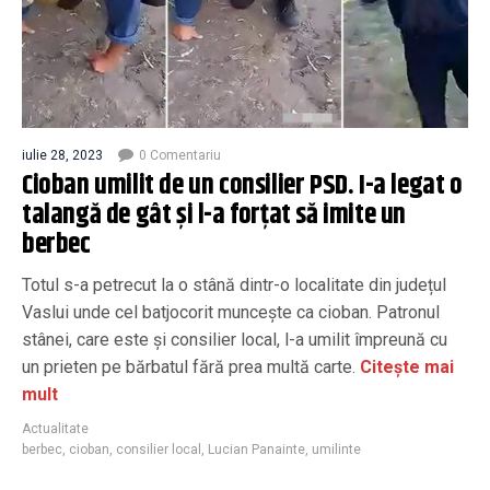
iulie 28, 2023
0 Comentariu
Cioban umilit de un consilier PSD. I-a legat o
talangă de gât şi l-a forțat să imite un
berbec
Totul s-a petrecut la o stână dintr-o localitate din județul
Vaslui unde cel batjocorit muncește ca cioban. Patronul
stânei, care este și consilier local, l-a umilit împreună cu
un prieten pe bărbatul fără prea multă carte.
Citește mai
mult
Actualitate
berbec
,
cioban
,
consilier local
,
Lucian Panainte
,
umilinte