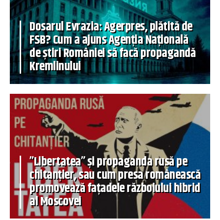
Dosarul Evrazia: Agerpres, plătită de
FSB? Cum a ajuns Agenția Națională
de știri României să facă propagandă
Kremlinului
”Libertatea” și propaganda rusă pe
chitanțier, sau cum presa românească
promovează fațadele războiului hibrid
al Moscovei