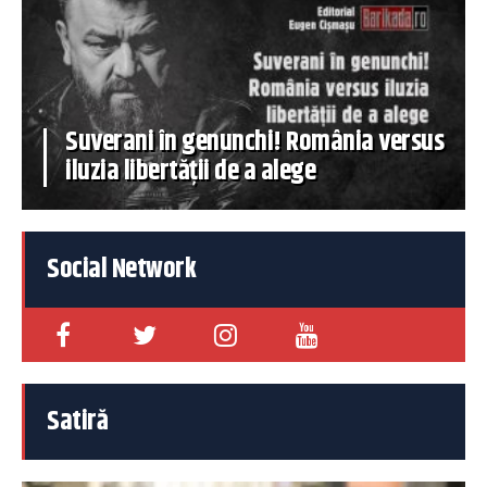
Suverani în genunchi! România versus
iluzia libertății de a alege
Social Network
Satiră