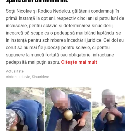
spânzurat un nemernic”
Soții Nicolae și Rodica Nedelcu, gălățenii condamnați în
primă instanță la opt ani, respectiv cinci ani și patru luni de
închisoare, pentru sclavie și determinarea sinuciderii,
încearcă să scape cu o pedeapsă mai blând luptându-se
în instanță pentru schimbarea încadrării juridice. Cei doi au
cerut să nu mai fie judecați pentru sclavie, ci pentru
supunere la muncă forțată sau obligatorie, infracțiune
pedepsită mai puțin aspru.
Citește mai mult
Actualitate
cioban
,
sclavie
,
Sinucidere