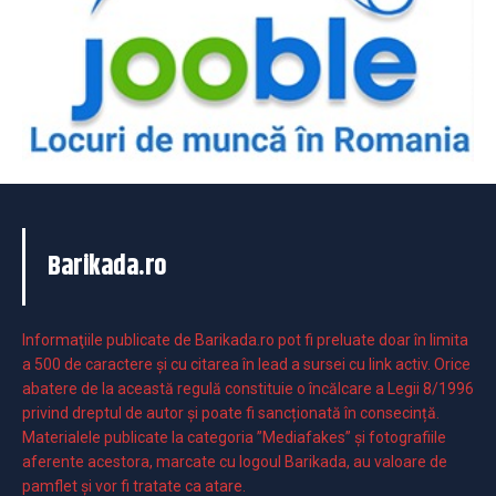
Barikada.ro
Informaţiile publicate de Barikada.ro pot fi preluate doar în limita
a 500 de caractere şi cu citarea în lead a sursei cu link activ. Orice
abatere de la această regulă constituie o încălcare a Legii 8/1996
privind dreptul de autor și poate fi sancționată în consecință.
Materialele publicate la categoria ”Mediafakes” și fotografiile
aferente acestora, marcate cu logoul Barikada, au valoare de
pamflet și vor fi tratate ca atare.