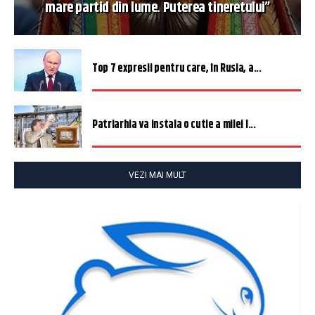
mare partid din lume. Puterea tineretului”
Top 7 expresii pentru care, în Rusia, a...
Patriarhia va instala o cutie a milei î...
VEZI MAI MULT