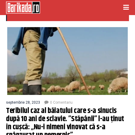
cioban
septembrie 28, 2023
0 Comentariu
Teribilul caz al băiatului care s-a sinucis
după 10 ani de sclavie. ”Stăpânii” l-au ținut
în cușcă: „Nu-i nimeni vinovat că s-a