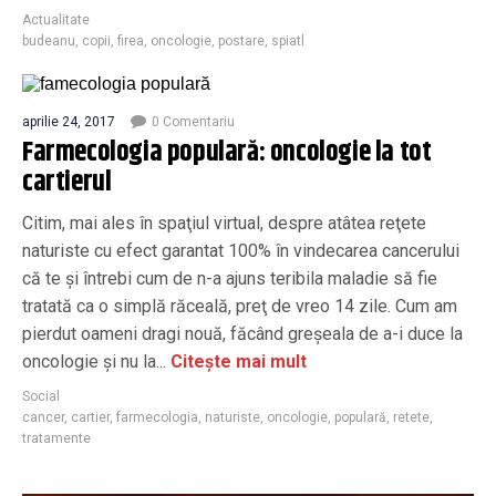
Actualitate
budeanu
,
copii
,
firea
,
oncologie
,
postare
,
spiatl
aprilie 24, 2017
0 Comentariu
Farmecologia populară: oncologie la tot
cartierul
Citim, mai ales în spaţiul virtual, despre atâtea reţete
naturiste cu efect garantat 100% în vindecarea cancerului
că te şi întrebi cum de n-a ajuns teribila maladie să fie
tratată ca o simplă răceală, preţ de vreo 14 zile. Cum am
pierdut oameni dragi nouă, făcând greşeala de a-i duce la
oncologie şi nu la...
Citește mai mult
Social
cancer
,
cartier
,
farmecologia
,
naturiste
,
oncologie
,
populară
,
retete
,
tratamente