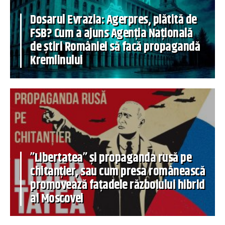
Dosarul Evrazia: Agerpres, plătită de
FSB? Cum a ajuns Agenția Națională
de știri României să facă propagandă
Kremlinului
”Libertatea” și propaganda rusă pe
chitanțier, sau cum presa românească
promovează fațadele războiului hibrid
al Moscovei