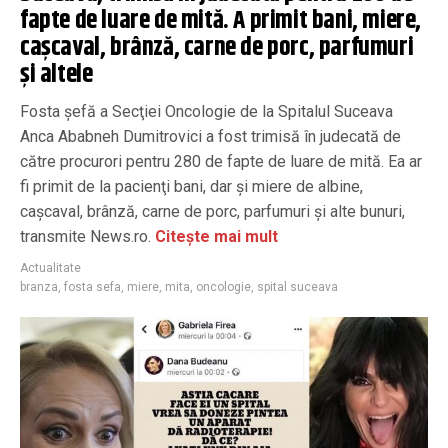
fapte de luare de mită. A primit bani, miere,
caşcaval, brânză, carne de porc, parfumuri
şi altele
Fosta şefă a Secţiei Oncologie de la Spitalul Suceava
Anca Ababneh Dumitrovici a fost trimisă în judecată de
către procurori pentru 280 de fapte de luare de mită. Ea ar
fi primit de la pacienţi bani, dar şi miere de albine,
caşcaval, brânză, carne de porc, parfumuri şi alte bunuri,
transmite News.ro.
Citește mai mult
Actualitate
branza
,
fosta sefa
,
miere
,
mita
,
oncologie
,
spital suceava