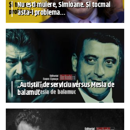
Nu ești muiere, Simioane. Și tocmai
asta-i problema…
„Autiștii” de serviciu versus Mesia de
balamuc