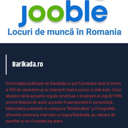
Barikada.ro
Informaţiile publicate de Barikada.ro pot fi preluate doar în limita
a 500 de caractere şi cu citarea în lead a sursei cu link activ. Orice
abatere de la această regulă constituie o încălcare a Legii 8/1996
privind dreptul de autor și poate fi sancționată în consecință.
Materialele publicate la categoria ”Mediafakes” și fotografiile
aferente acestora, marcate cu logoul Barikada, au valoare de
pamflet și vor fi tratate ca atare.