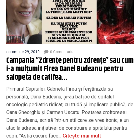
octombrie 29, 2019
0 Comentariu
Campania ”Zdrențe pentru zdrențe” sau cum
i-a mulțumit Firea Danei Budeanu pentru
salopeta de catifea…
Primarul Capitalei, Gabriela Firea și feișănizda sa
personală, Dana Budeanu, și-au bat joc de spitalul
oncologic pediatric ridicat, cu trudă și implicare publică, de
Oana Gheorghiu și Carmen Uscatu. Postarea croitoresei
Dana Budeanu, scrisă într-un stil care se vrea ironic, e un
atac la adresa inițiativei de construire a spitalului pentru
copii: ”Astia cacare face...
Citește mai mult