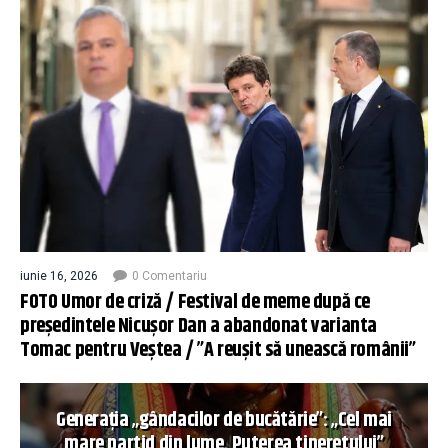
iunie 16, 2026
0 Comentariu
FOTO Umor de criză / Festival de meme după ce
președintele Nicușor Dan a abandonat varianta
Tomac pentru Veștea / ”A reușit să unească românii”
Generația „gândacilor de bucătărie”: „Cel mai
mare partid din lume. Puterea tineretului”