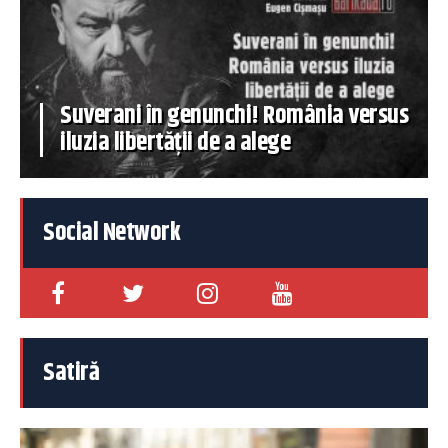
Suverani în genunchi! România versus
iluzia libertății de a alege
Social Network
Satiră