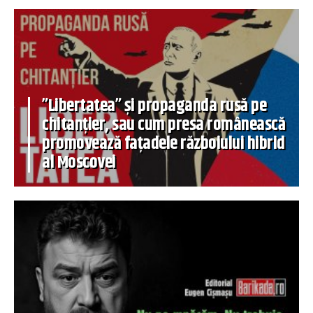
”Libertatea” și propaganda rusă pe
chitanțier, sau cum presa românească
promovează fațadele războiului hibrid
al Moscovei