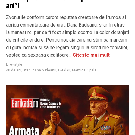
ani”!
Zvonurile conform carora reputata creatoare de frumos si
apriga comentatoare de urat, Dana Budeanu, s-ar fi retras
la manastire par sa fi fost simple scorneli a celor deranjati
de criticile ei dure. Pentru noi, aia care nu stim sa mancam
cu gura inchisa si sa ne legam singuri la sireturile tenisilor,
vestea ca sexoasa cicalitoare...
Citește mai mult
Life+style
40 de ani
,
atac
,
dana budeanu
,
Fătălăii
,
Mămica
,
Spala