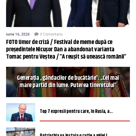
iunie 16, 2026
0 Comentariu
FOTO Umor de criză / Festival de meme după ce
președintele Nicușor Dan a abandonat varianta
Tomac pentru Veștea / ”A reușit să unească românii”
Generația „gândacilor de bucătărie”: „Cel mai
mare partid din lume. Puterea tineretului”
Top 7 expresii pentru care, în Rusia, a...
Patriarhia va instala o cutie a milei î...