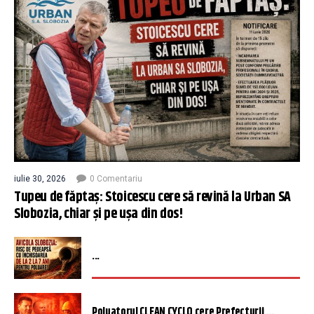
iulie 30, 2026
0 Comentariu
Tupeu de făptaș: Stoicescu cere să revină la Urban SA
Slobozia, chiar și pe ușa din dos!
...
Poluatorul CLEAN CYCLO cere Prefecturii ...