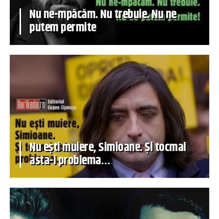
Nu ne-mpăcăm. Nu trebuie. Nu ne
putem permite
Nu ești muiere, Simioane. Și tocmai
asta-i problema…