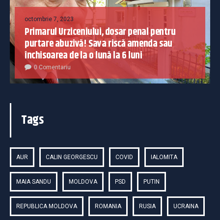
octombrie 7, 2023
Primarul Urziceniului, dosar penal pentru
purtare abuzivă! Sava riscă amenda sau
închisoarea de la o lună la 6 luni
0 Comentariu
Tags
AUR
CALIN GEORGESCU
COVID
IALOMITA
MAIA SANDU
MOLDOVA
PSD
PUTIN
REPUBLICA MOLDOVA
ROMANIA
RUSIA
UCRAINA