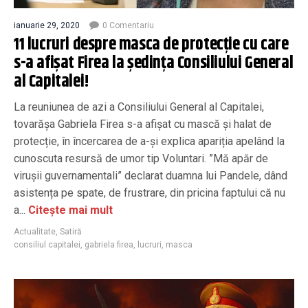
ianuarie 29, 2020
0 Comentariu
11 lucruri despre masca de protecție cu care
s-a afișat Firea la ședința Consiliului General
al Capitalei!
La reuniunea de azi a Consiliului General al Capitalei,
tovarășa Gabriela Firea s-a afișat cu mască și halat de
protecție, în încercarea de a-și explica apariția apelând la
cunoscuta resursă de umor tip Voluntari. ”Mă apăr de
virușii guvernamentali” declarat duamna lui Pandele, dând
asistența pe spate, de frustrare, din pricina faptului că nu
a...
Citește mai mult
Actualitate
,
Satiră
consiliul capitalei
,
gabriela firea
,
lucruri
,
masca