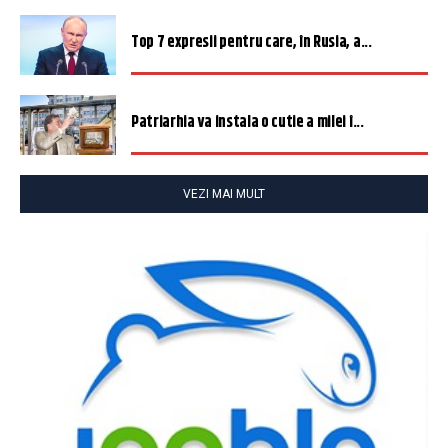
Top 7 expresii pentru care, în Rusia, a...
Patriarhia va instala o cutie a milei î...
VEZI MAI MULT