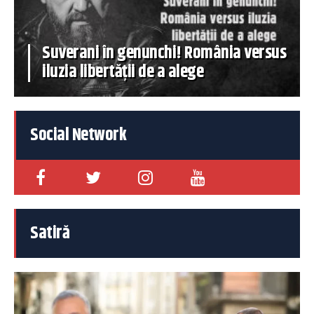
Suverani în genunchi! România versus
iluzia libertății de a alege
Social Network
Satiră