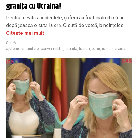
granița cu Ucraina!
Pentru a evita accidentele, şoferii au fost instruiţi să nu
depăşească o sută la oră. O sută de votcă, bineînţeles.
Citește mai mult
Satiră
ajutoare umanitare
,
convoi militar
,
granita
,
lucruri
,
putin
,
rusia
,
ucraina