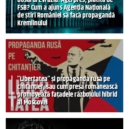
FSB? Cum a ajuns Agenția Națională
de știri României să facă propagandă
Kremlinului
”Libertatea” și propaganda rusă pe
chitanțier, sau cum presa românească
promovează fațadele războiului hibrid
al Moscovei