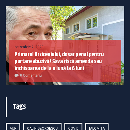
octombrie 7, 2023
Primarul Urziceniului, dosar penal pentru
purtare abuzivă! Sava riscă amenda sau
închisoarea de la o lună la 6 luni
0 Comentariu
Tags
AUR
CALIN GEORGESCU
COVID
IALOMITA