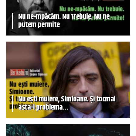
Nu ne-mpăcăm. Nu trebuie. Nu ne
putem permite
Nu ești muiere, Simioane. Și tocmai
asta-i problema…