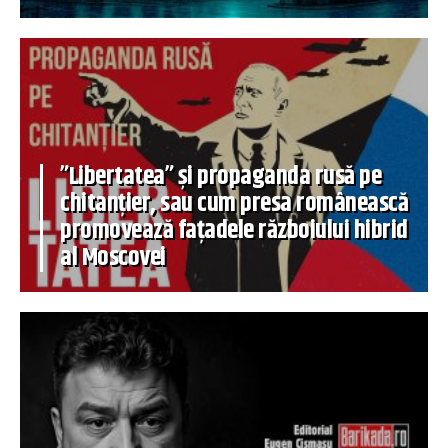
”Libertatea” și propaganda rusă pe
chitanțier, sau cum presa românească
promovează fațadele războiului hibrid
al Moscovei