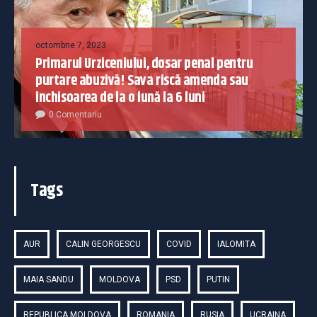
octombrie 7, 2023
Primarul Urziceniului, dosar penal pentru
purtare abuzivă! Sava riscă amenda sau
închisoarea de la o lună la 6 luni
0 Comentariu
Tags
AUR
CALIN GEORGESCU
COVID
IALOMITA
MAIA SANDU
MOLDOVA
PSD
PUTIN
REPUBLICA MOLDOVA
ROMANIA
RUSIA
UCRAINA