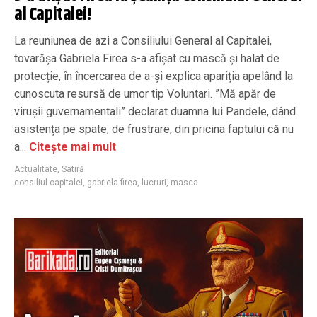
al Capitalei!
La reuniunea de azi a Consiliului General al Capitalei,
tovarășa Gabriela Firea s-a afișat cu mască și halat de
protecție, în încercarea de a-și explica apariția apelând la
cunoscuta resursă de umor tip Voluntari. ”Mă apăr de
virușii guvernamentali” declarat duamna lui Pandele, dând
asistența pe spate, de frustrare, din pricina faptului că nu
a...
Citește mai mult
Actualitate
,
Satiră
consiliul capitalei
,
gabriela firea
,
lucruri
,
masca