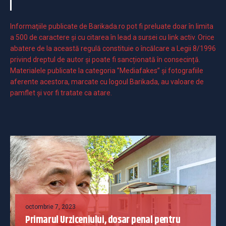
Informaţiile publicate de Barikada.ro pot fi preluate doar în limita
a 500 de caractere şi cu citarea în lead a sursei cu link activ. Orice
abatere de la această regulă constituie o încălcare a Legii 8/1996
privind dreptul de autor și poate fi sancționată în consecință.
Materialele publicate la categoria ”Mediafakes” și fotografiile
aferente acestora, marcate cu logoul Barikada, au valoare de
pamflet și vor fi tratate ca atare.
octombrie 7, 2023
Primarul Urziceniului, dosar penal pentru