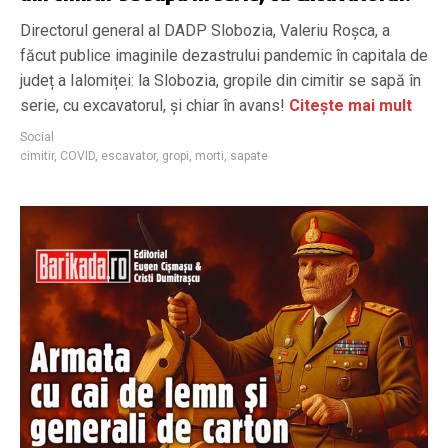
Directorul general al DADP Slobozia, Valeriu Roșca, a
făcut publice imaginile dezastrului pandemic în capitala de
județ a Ialomiței: la Slobozia, gropile din cimitir se sapă în
serie, cu excavatorul, și chiar în avans!
Citește mai mult
Social
cimitir
,
COVID
,
escavator
,
gropi
,
morti
,
sapate