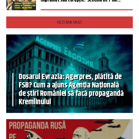
Împrumut sau corupție? Schema de 7 mil...
VEZI MAI MULT
Dosarul Evrazia: Agerpres, plătită de
FSB? Cum a ajuns Agenția Națională
de știri României să facă propagandă
Kremlinului