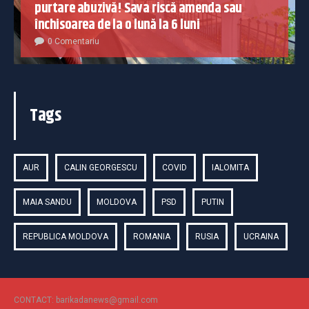
purtare abuzivă! Sava riscă amenda sau
închisoarea de la o lună la 6 luni
0 Comentariu
Tags
AUR
CALIN GEORGESCU
COVID
IALOMITA
MAIA SANDU
MOLDOVA
PSD
PUTIN
REPUBLICA MOLDOVA
ROMANIA
RUSIA
UCRAINA
CONTACT: barikadanews@gmail.com