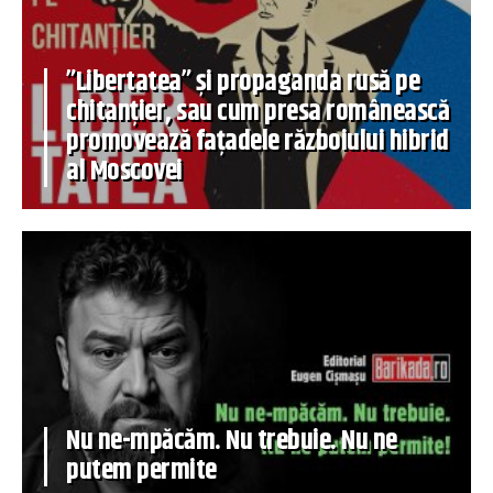
”Libertatea” și propaganda rusă pe
chitanțier, sau cum presa românească
promovează fațadele războiului hibrid
al Moscovei
Nu ne-mpăcăm. Nu trebuie. Nu ne
putem permite