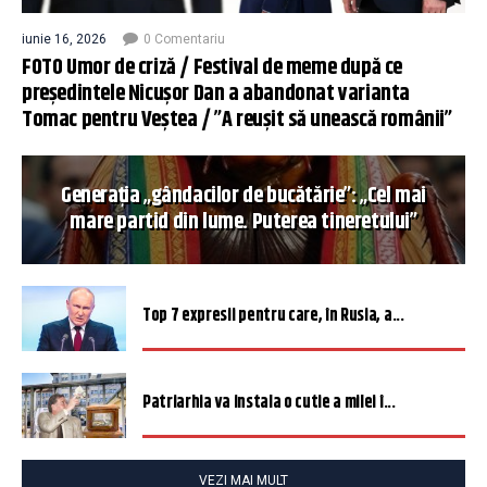
iunie 16, 2026
0 Comentariu
FOTO Umor de criză / Festival de meme după ce
președintele Nicușor Dan a abandonat varianta
Tomac pentru Veștea / ”A reușit să unească românii”
Generația „gândacilor de bucătărie”: „Cel mai
mare partid din lume. Puterea tineretului”
Top 7 expresii pentru care, în Rusia, a...
Patriarhia va instala o cutie a milei î...
VEZI MAI MULT