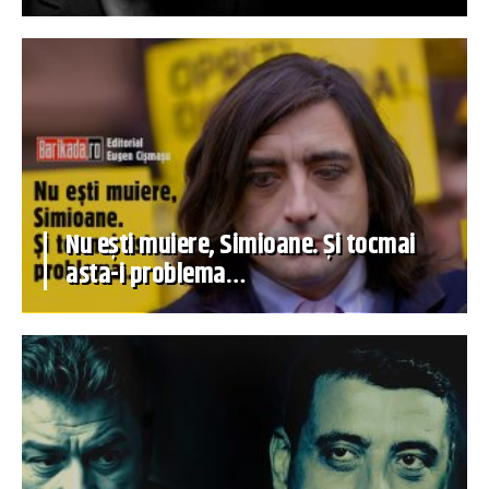
Nu ești muiere, Simioane. Și tocmai
asta-i problema…