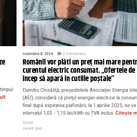
noiembrie 8, 2024
0 Comentariu
ze
Românii vor plăti un preț mai mare pent
curentul electric consumat. „Ofertele de
încep să apară în cutiile poştale”
 timpul
Dumitru Chisăliţă, preşedintele Asociaţiei Energia Int
ult
(AEI), consideră că preţul energiei electrice la consu
final după expirarea plafonării, la 1 aprilie 2025, se va
intervalul 1,03 - 1,15 lei/kWh cu TVA inclus.
Citește m
Social
curent
,
pret