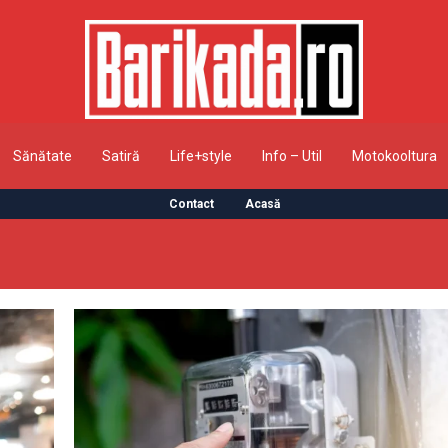
Sănătate
Satiră
Life+style
Info – Util
Motokooltura
Contact
Acasă