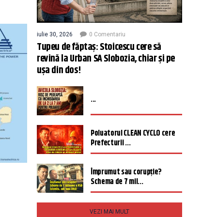
iulie 30, 2026
0 Comentariu
Tupeu de făptaș: Stoicescu cere să
revină la Urban SA Slobozia, chiar și pe
ușa din dos!
...
Poluatorul CLEAN CYCLO cere
Prefecturii ...
Împrumut sau corupție?
Schema de 7 mil...
VEZI MAI MULT