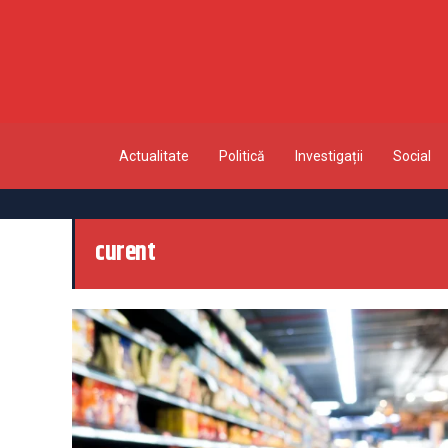
Actualitate
Politică
Investigații
Social
curent