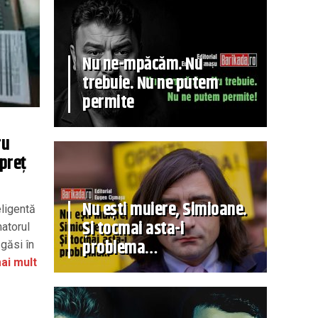
Nu ne-mpăcăm. Nu
trebuie. Nu ne putem
permite
ru
 preţ
Nu ești muiere, Simioane.
eligentă
Și tocmai asta-i
matorul
problema…
 găsi în
ai mult