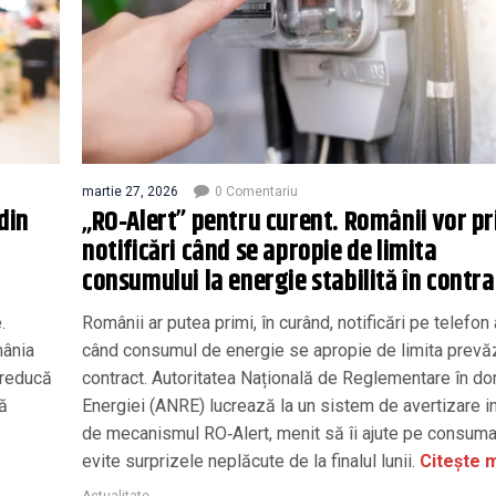
martie 27, 2026
0 Comentariu
din
„RO‑Alert” pentru curent. Românii vor pr
notificări când se apropie de limita
consumului la energie stabilită în contra
.
Românii ar putea primi, în curând, notificări pe telefon 
mânia
când consumul de energie se apropie de limita prevăz
 reducă
contract. Autoritatea Națională de Reglementare în d
să
Energiei (ANRE) lucrează la un sistem de avertizare i
de mecanismul RO‑Alert, menit să îi ajute pe consuma
evite surprizele neplăcute de la finalul lunii.
Citește m
Actualitate