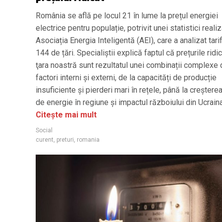
România se află pe locul 21 în lume la prețul energiei
electrice pentru populație, potrivit unei statistici reali
Asociația Energia Inteligentă (AEI), care a analizat tari
144 de țări. Specialiștii explică faptul că prețurile ridi
ţara noastră sunt rezultatul unei combinații complexe
factori interni și externi, de la capacități de producție
insuficiente și pierderi mari în rețele, până la creșterea
de energie în regiune și impactul războiului din Ucraina
Citește mai mult
Social
curent
,
preturi
,
romania