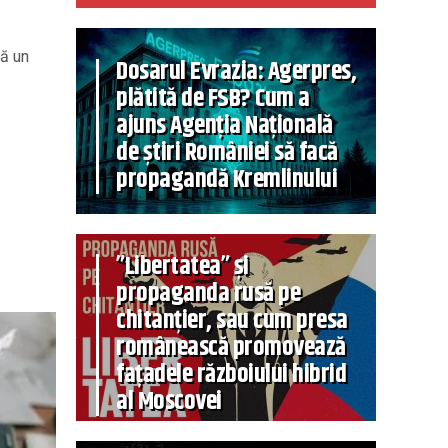
ză un
Dosarul Evrazia: Agerpres,
plătită de FSB? Cum a
ajuns Agenția Națională
de știri României să facă
propagandă Kremlinului
”Libertatea” și
propaganda rusă pe
chitanțier, sau cum presa
românească promovează
fațadele războiului hibrid
al Moscovei