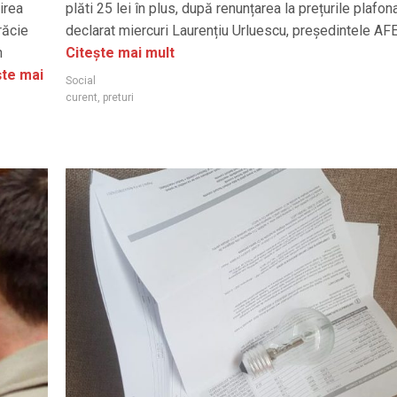
irea
plăti 25 lei în plus, după renunțarea la prețurile plafona
răcie
declarat miercuri Laurențiu Urluescu, președintele AF
n
Citește mai mult
te mai
Social
curent
,
preturi