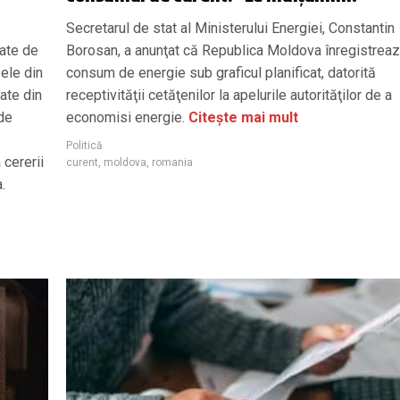
Secretarul de stat al Ministerului Energiei, Constantin
zate de
Borosan, a anunţat că Republica Moldova înregistrea
fele din
consum de energie sub graficul planificat, datorită
cate din
receptivităţii cetăţenilor la apelurile autorităţilor de a
 de
economisi energie.
Citește mai mult
Politică
 cererii
curent
,
moldova
,
romania
.