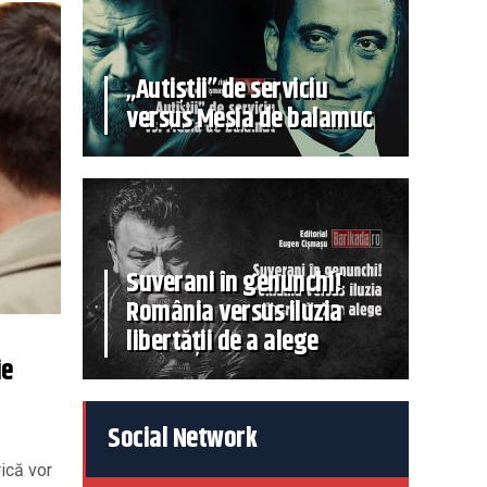
„Autiștii” de serviciu
versus Mesia de balamuc
Suverani în genunchi!
România versus iluzia
libertății de a alege
ie
Social Network
ică vor