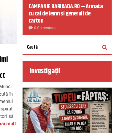
CAMPANIE BARIKADA.RO – Armata
cu cai de lemn și generali de
carton
0 Comentariu
imi
Investigații
ct
atunci
ută în
omeniul
nspirat
tori să
ai mult