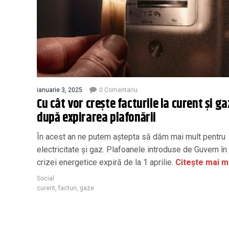
ianuarie 3, 2025
0 Comentariu
Cu cât vor crește facturile la curent și ga
după expirarea plafonării
În acest an ne putem aștepta să dăm mai mult pentru
electricitate și gaz. Plafoanele introduse de Guvern în
crizei energetice expiră de la 1 aprilie.
Citește mai m
Social
curent
,
facturi
,
gaze