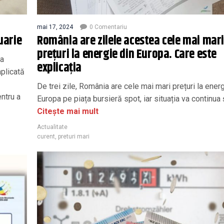
mai 17, 2024
0 Comentariu
uarie
România are zilele acestea cele mai mar
prețuri la energie din Europa. Care este
ta
explicația
aplicată
De trei zile, România are cele mai mari prețuri la energ
entru a
Europa pe piața bursieră spot, iar situația va continua ș
Citește mai mult
Actualitate
curent
,
preturi mari