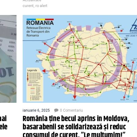
curent
,
ro alert
ianuarie 6, 2025
0 Comentariu
mai
România ține becul aprins în Moldova,
ele
basarabenii se solidarizează și reduc
consumul de curent. ”Le mulțumim!”