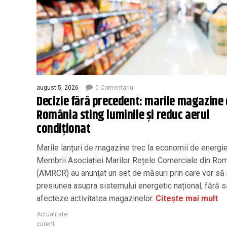
august 5, 2026
0 Comentariu
Decizie fără precedent: marile magazine 
România sting luminile și reduc aerul
condiționat
Marile lanțuri de magazine trec la economii de energie
Membrii Asociației Marilor Rețele Comerciale din Ro
(AMRCR) au anunțat un set de măsuri prin care vor să
presiunea asupra sistemului energetic național, fără 
afecteze activitatea magazinelor.
Citește mai mult
Actualitate
curent