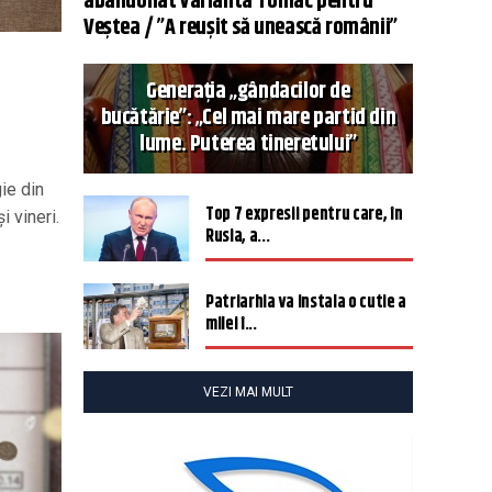
abandonat varianta Tomac pentru
Veștea / ”A reușit să unească românii”
i
Generația „gândacilor de
bucătărie”: „Cel mai mare partid din
lume. Puterea tineretului”
ie din
Top 7 expresii pentru care, în
i vineri.
Rusia, a...
Patriarhia va instala o cutie a
milei î...
VEZI MAI MULT