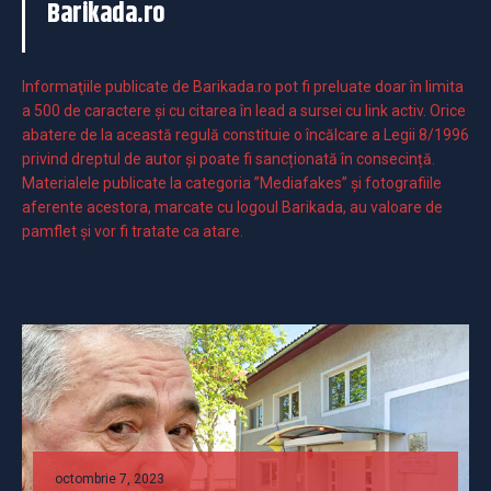
Barikada.ro
Informaţiile publicate de Barikada.ro pot fi preluate doar în limita
a 500 de caractere şi cu citarea în lead a sursei cu link activ. Orice
abatere de la această regulă constituie o încălcare a Legii 8/1996
privind dreptul de autor și poate fi sancționată în consecință.
Materialele publicate la categoria ”Mediafakes” și fotografiile
aferente acestora, marcate cu logoul Barikada, au valoare de
pamflet și vor fi tratate ca atare.
octombrie 7, 2023