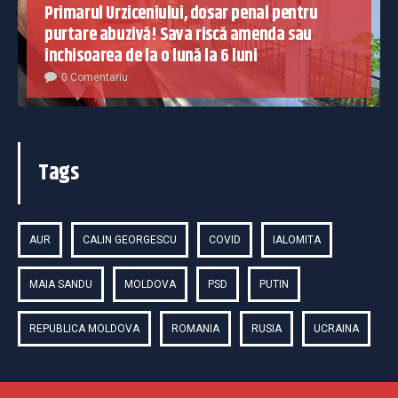
Primarul Urziceniului, dosar penal pentru
purtare abuzivă! Sava riscă amenda sau
închisoarea de la o lună la 6 luni
0 Comentariu
Tags
AUR
CALIN GEORGESCU
COVID
IALOMITA
MAIA SANDU
MOLDOVA
PSD
PUTIN
REPUBLICA MOLDOVA
ROMANIA
RUSIA
UCRAINA