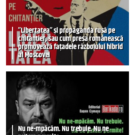
”Libertatea” și propaganda rusă pe
chitanțier, sau cum presa românească
promovează fațadele războiului hibrid
al Moscovei
Nu ne-mpăcăm. Nu trebuie. Nu ne