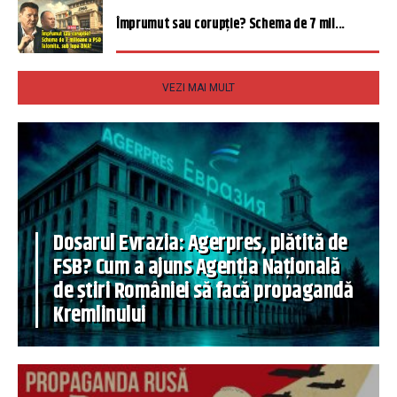
Împrumut sau corupție? Schema de 7 mil...
VEZI MAI MULT
Dosarul Evrazia: Agerpres, plătită de
FSB? Cum a ajuns Agenția Națională
de știri României să facă propagandă
Kremlinului