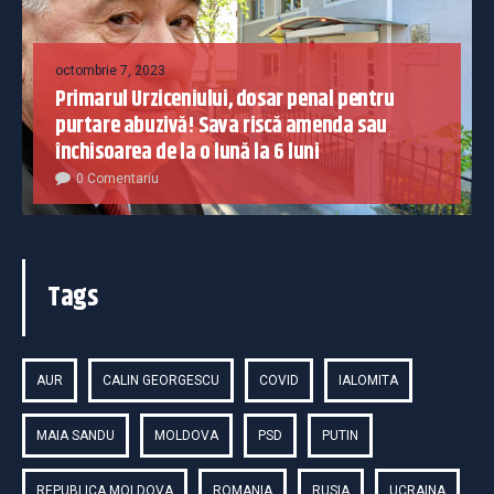
octombrie 7, 2023
Primarul Urziceniului, dosar penal pentru
purtare abuzivă! Sava riscă amenda sau
închisoarea de la o lună la 6 luni
0 Comentariu
Tags
AUR
CALIN GEORGESCU
COVID
IALOMITA
MAIA SANDU
MOLDOVA
PSD
PUTIN
REPUBLICA MOLDOVA
ROMANIA
RUSIA
UCRAINA