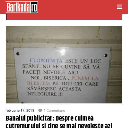
culmea cutremurului
februarie 17, 2018
1 Comentariu
Banalul publicitar: Despre culmea
cutremurului și cine se mai nevoieşte azi