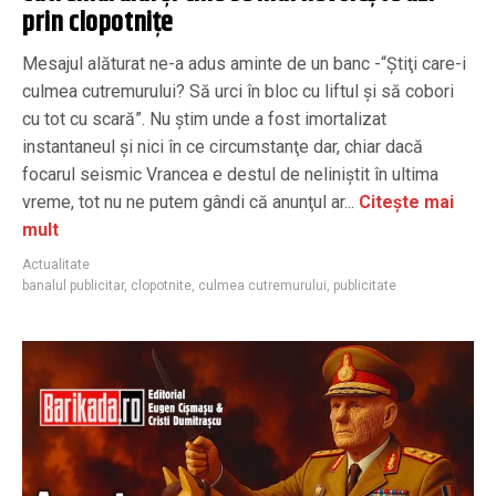
prin clopotniţe
Mesajul alăturat ne-a adus aminte de un banc -“Ştiţi care-i
culmea cutremurului? Să urci în bloc cu liftul şi să cobori
cu tot cu scară”. Nu ştim unde a fost imortalizat
instantaneul şi nici în ce circumstanţe dar, chiar dacă
focarul seismic Vrancea e destul de neliniştit în ultima
vreme, tot nu ne putem gândi că anunţul ar...
Citește mai
mult
Actualitate
banalul publicitar
,
clopotnite
,
culmea cutremurului
,
publicitate