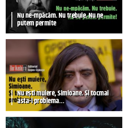
Nu ne-mpăcăm. Nu trebuie. Nu ne
putem permite
Nu ești muiere, Simioane. Și tocmai
asta-i problema…