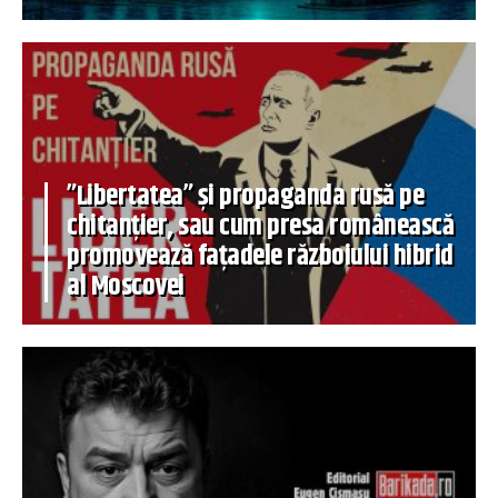
”Libertatea” și propaganda rusă pe
chitanțier, sau cum presa românească
promovează fațadele războiului hibrid
al Moscovei