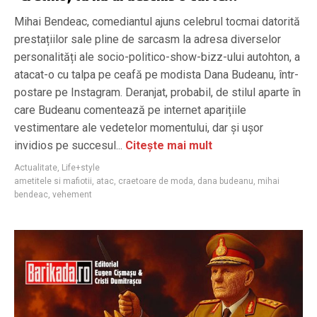
Mihai Bendeac, comediantul ajuns celebrul tocmai datorită
prestațiilor sale pline de sarcasm la adresa diverselor
personalități ale socio-politico-show-bizz-ului autohton, a
atacat-o cu talpa pe ceafă pe modista Dana Budeanu, într-
postare pe Instagram. Deranjat, probabil, de stilul aparte în
care Budeanu comentează pe internet aparițiile
vestimentare ale vedetelor momentului, dar și ușor
invidios pe succesul...
Citește mai mult
Actualitate
,
Life+style
ametitele si mafiotii
,
atac
,
craetoare de moda
,
dana budeanu
,
mihai
bendeac
,
vehement