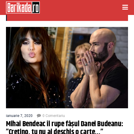
craetoare de moda
ianuarie 7, 2020
0 Comentariu
Mihai Bendeac îi rupe fâșul Danei Budeanu:
”Cretino, tu nu ai deschis o carte…”