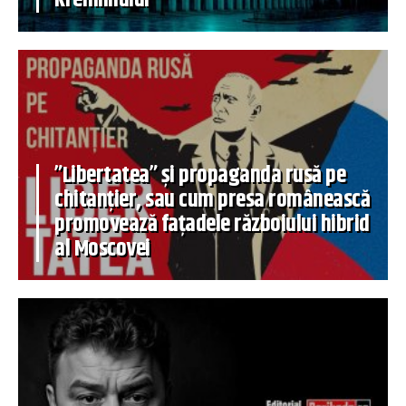
”Libertatea” și propaganda rusă pe
chitanțier, sau cum presa românească
promovează fațadele războiului hibrid
al Moscovei