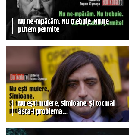
Nu ne-mpăcăm. Nu trebuie. Nu ne
putem permite
Nu ești muiere, Simioane. Și tocmai
asta-i problema…