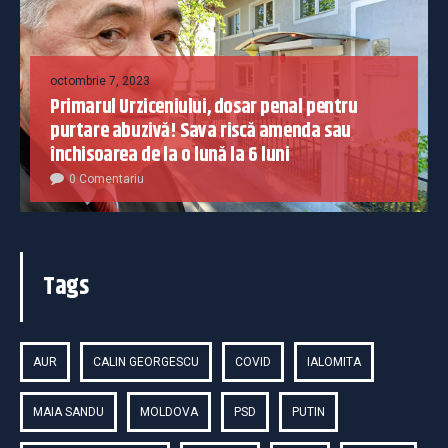
octombrie 7, 2023
Primarul Urziceniului, dosar penal pentru
purtare abuzivă! Sava riscă amenda sau
închisoarea de la o lună la 6 luni
0 Comentariu
Tags
AUR
CALIN GEORGESCU
COVID
IALOMITA
MAIA SANDU
MOLDOVA
PSD
PUTIN