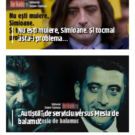
Nu ești muiere, Simioane. Și tocmai
asta-i problema…
„Autiștii” de serviciu versus Mesia de
balamuc