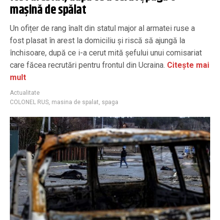
mașină de spălat
Un ofițer de rang înalt din statul major al armatei ruse a
fost plasat în arest la domiciliu și riscă să ajungă la
închisoare, după ce i-a cerut mită șefului unui comisariat
care făcea recrutări pentru frontul din Ucraina.
Citește mai
mult
Actualitate
COLONEL RUS
,
masina de spalat
,
spaga