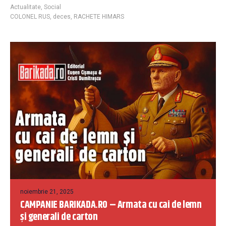
Actualitate
,
Social
COLONEL RUS
,
deces
,
RACHETE HIMARS
noiembrie 21, 2025
CAMPANIE BARIKADA.RO – Armata cu cai de lemn
și generali de carton