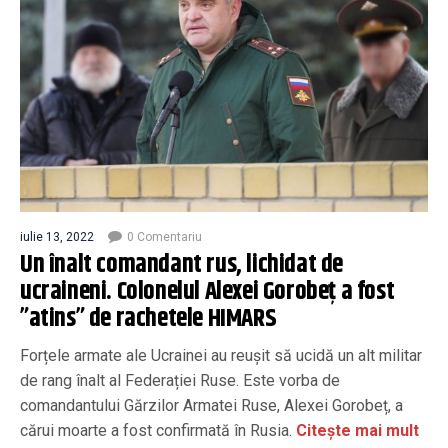
iulie 13, 2022
0 Comentariu
Un înalt comandant rus, lichidat de
ucraineni. Colonelul Alexei Gorobeț a fost
”atins” de rachetele HIMARS
Forțele armate ale Ucrainei au reușit să ucidă un alt militar
de rang înalt al Federației Ruse. Este vorba de
comandantului Gărzilor Armatei Ruse, Alexei Gorobeț, a
cărui moarte a fost confirmată în Rusia.
Citește mai mult