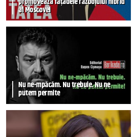
promovează fațadele războiului hibrid
al Moscovei
Nu ne-mpăcăm. Nu trebuie. Nu ne
putem permite