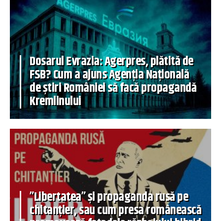
Dosarul Evrazia: Agerpres, plătită de
FSB? Cum a ajuns Agenția Națională
de știri României să facă propagandă
Kremlinului
”Libertatea” și propaganda rusă pe
chitanțier, sau cum presa românească