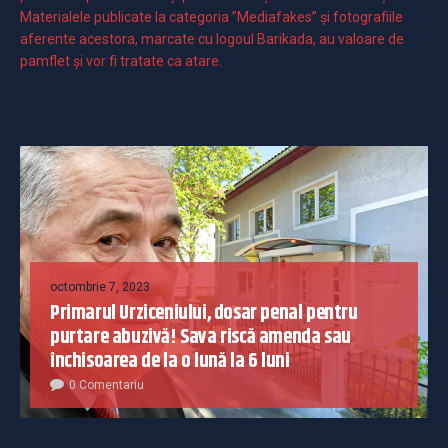
Materialele publicate la categoria ”Mediafakes” și fotografiile
aferente acestora, marcate cu logoul Barikada, au valoare de
pamflet și vor fi tratate ca atare.
octombrie 7, 2023
Primarul Urziceniului, dosar penal pentru
purtare abuzivă! Sava riscă amenda sau
închisoarea de la o lună la 6 luni
0 Comentariu