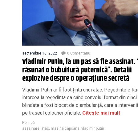
septembrie 16, 2022
0 Comentariu
Vladimir Putin, la un pas să fie asasinat. 
răsunat o bubuitură puternică”. Detalii
explozive despre o operațiune secretă
Vladimir Putin ar fi fost ținta unui atac. Peședintele Ru
întorcea la reședinta sa când convoiul format din cinci
blindate a fost blocat de o ambulanță, care a interveni
pe traseul coloanei oficiale.
Citește mai mult
Politică
asasinare
,
atac
,
masina capcana
,
vladimir putin