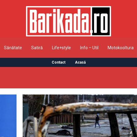
Sănătate
Satiră
Life+style
Info – Util
Motokooltura
Contact
Acasă