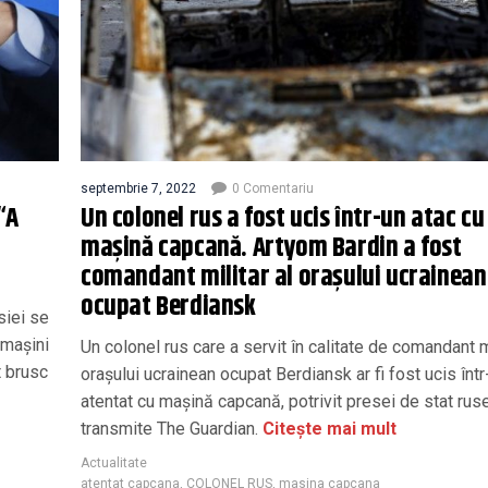
septembrie 7, 2022
0 Comentariu
“A
Un colonel rus a fost ucis într-un atac cu
mașină capcană. Artyom Bardin a fost
comandant militar al orașului ucrainean
ocupat Berdiansk
siei se
 mașini
Un colonel rus care a servit în calitate de comandant mi
t brusc
orașului ucrainean ocupat Berdiansk ar fi fost ucis într
atentat cu mașină capcană, potrivit presei de stat ruse
transmite The Guardian.
Citește mai mult
Actualitate
atentat capcana
,
COLONEL RUS
,
masina capcana