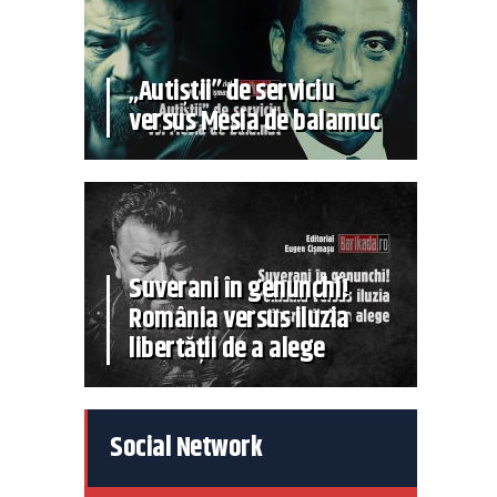
„Autiștii” de serviciu
versus Mesia de balamuc
Suverani în genunchi!
România versus iluzia
libertății de a alege
Social Network