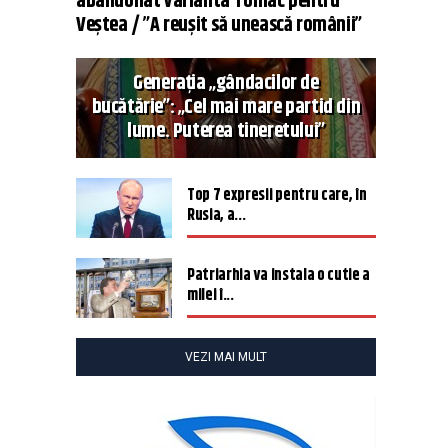
abandonat varianta Tomac pentru
Veștea / ”A reușit să unească românii”
Generația „gândacilor de
bucătărie”: „Cel mai mare partid din
lume. Puterea tineretului”
Top 7 expresii pentru care, în
Rusia, a...
Patriarhia va instala o cutie a
milei î...
VEZI MAI MULT