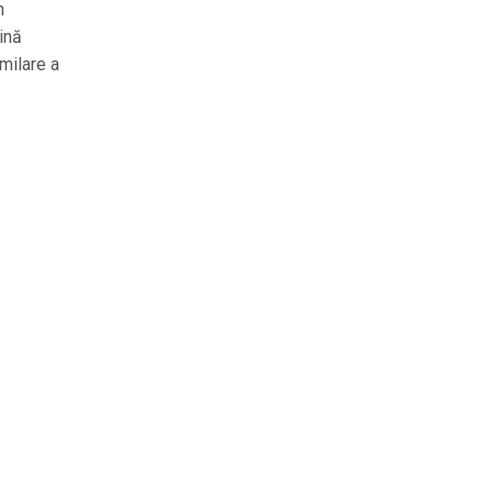
n
ină
imilare a