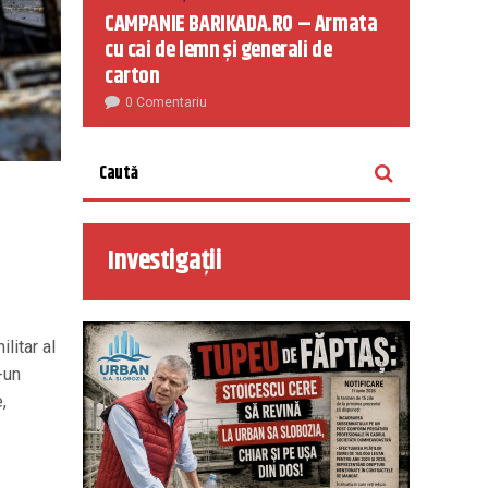
CAMPANIE BARIKADA.RO – Armata
cu cai de lemn și generali de
carton
0 Comentariu
Investigații
litar al
-un
,