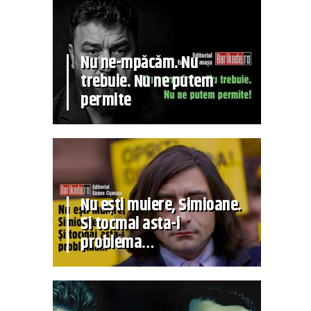
Nu ne-mpăcăm. Nu
trebuie. Nu ne putem
permite
Nu ești muiere, Simioane.
Și tocmai asta-i
problema…