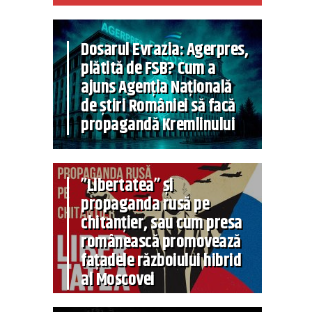
Dosarul Evrazia: Agerpres,
plătită de FSB? Cum a
ajuns Agenția Națională
de știri României să facă
propagandă Kremlinului
”Libertatea” și
propaganda rusă pe
chitanțier, sau cum presa
românească promovează
fațadele războiului hibrid
al Moscovei