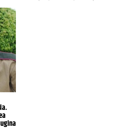
ia.
nea
 Dugina