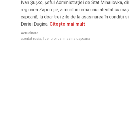
Ivan Şuşko, șeful Administrației de Stat Mihailovka, di
regiunea Zaporojie, a murit în urma unui atentat cu maş
capcană, la doar trei zile de la asasinarea în condiţii s
Dariei Dugina.
Citește mai mult
Actualitate
atentat rusia
,
lider pro rus
,
masina capcana