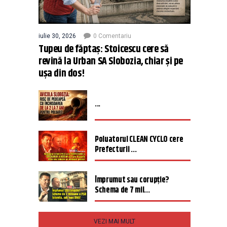
iulie 30, 2026
0 Comentariu
Tupeu de făptaș: Stoicescu cere să
revină la Urban SA Slobozia, chiar și pe
ușa din dos!
...
Poluatorul CLEAN CYCLO cere
Prefecturii ...
Împrumut sau corupție?
Schema de 7 mil...
VEZI MAI MULT