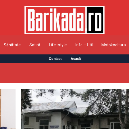
Sănătate
Satiră
Life+style
Info – Util
Motokooltura
Contact
Acasă