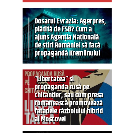
Dosarul Evrazia: Agerpres,
plătită de FSB? Cum a
ajuns Agenția Națională
de știri României să facă
propagandă Kremlinului
”Libertatea” și
propaganda rusă pe
chitanțier, sau cum presa
românească promovează
fațadele războiului hibrid
al Moscovei