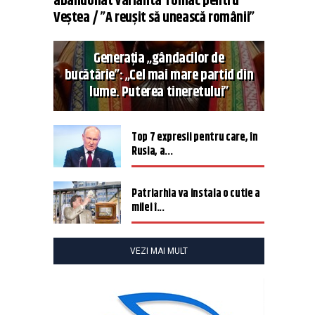
abandonat varianta Tomac pentru
Veștea / ”A reușit să unească românii”
Generația „gândacilor de
bucătărie”: „Cel mai mare partid din
lume. Puterea tineretului”
Top 7 expresii pentru care, în
Rusia, a...
Patriarhia va instala o cutie a
milei î...
VEZI MAI MULT