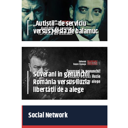
„Autiștii” de serviciu
versus Mesia de balamuc
Suverani în genunchi!
România versus iluzia
libertății de a alege
Social Network