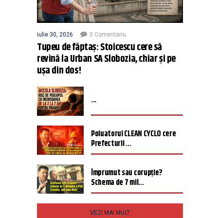
iulie 30, 2026
0 Comentariu
Tupeu de făptaș: Stoicescu cere să
revină la Urban SA Slobozia, chiar și pe
ușa din dos!
...
Poluatorul CLEAN CYCLO cere
Prefecturii ...
Împrumut sau corupție?
Schema de 7 mil...
VEZI MAI MULT