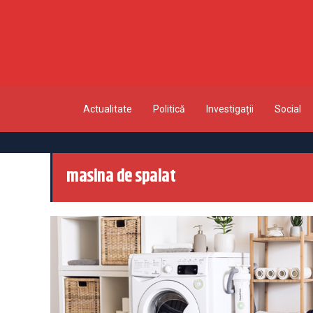
Actualitate
Politică
Investigații
Social
masina de spalat