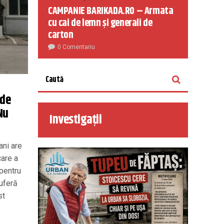
CAMPANIE BARIKADA.RO – Armata
cu cai de lemn și generali de
carton
0 Comentariu
 de
Nu
Investigații
ani are
care a
 pentru
suferă
st