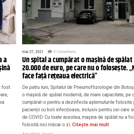
mai 27, 2021
0 Comentariu
a a
Un spital a cumpărat o mașină de spălat
șină
20.000 de euro, pe care nu o folosește. „
face față rețeaua electrică”
a fost
De patru luni, Spitalul de Pneumoftiziologie din Botoș
oare,
o mașină de spălat modernă, de mare capacitate, pe 
cea
cumpărat-o pentru a dezinfecta așternuturile folosite
pacienții cu boli infecțioase, inclusiv pentru cei care 
de COVID. Cu toate acestea, mașina de spălat nu a fo
folosită nici măcar o zi.
Citește mai mult
Actualitate
,
Social