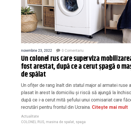
noiembrie 23, 2022
0 Comentariu
Un colonel rus care superviza mobilizare
fost arestat, după ce a cerut șpagă o ma
de spălat
Un ofițer de rang înalt din statul major al armatei ruse 
plasat în arest la domiciliu și riscă să ajungă la închis
după ce i-a cerut mită șefului unui comisariat care fă
recrutări pentru frontul din Ucraina.
Citește mai mult
Actualitate
COLONEL RUS
,
masina de spalat
,
spaga