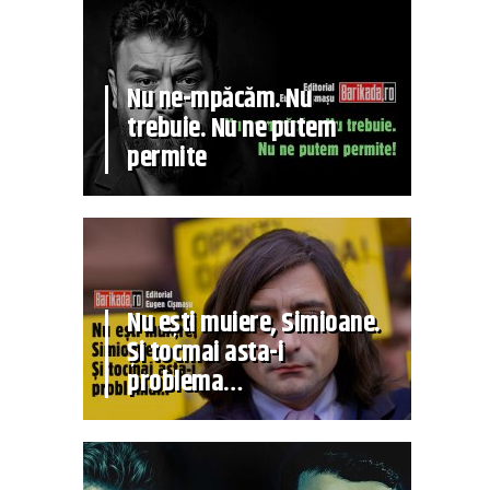
Nu ne-mpăcăm. Nu
trebuie. Nu ne putem
permite
Nu ești muiere, Simioane.
Și tocmai asta-i
problema…