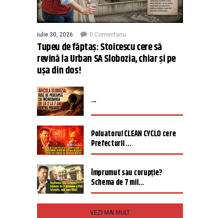
iulie 30, 2026
0 Comentariu
Tupeu de făptaș: Stoicescu cere să
revină la Urban SA Slobozia, chiar și pe
ușa din dos!
...
Poluatorul CLEAN CYCLO cere
Prefecturii ...
Împrumut sau corupție?
Schema de 7 mil...
VEZI MAI MULT