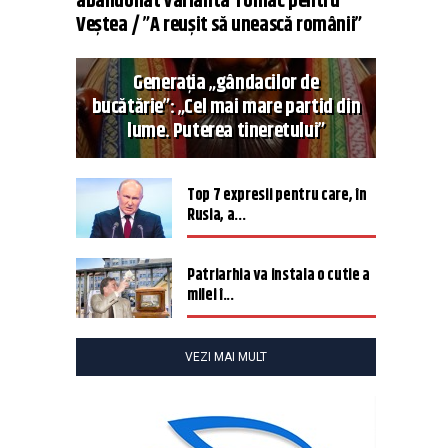
abandonat varianta Tomac pentru
Veștea / ”A reușit să unească românii”
Generația „gândacilor de
bucătărie”: „Cel mai mare partid din
lume. Puterea tineretului”
Top 7 expresii pentru care, în
Rusia, a...
Patriarhia va instala o cutie a
milei î...
VEZI MAI MULT