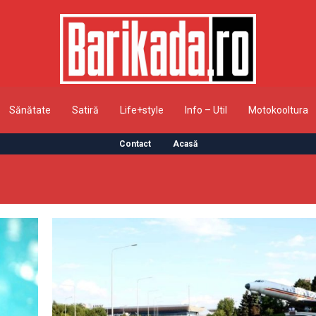
Sănătate
Satiră
Life+style
Info – Util
Motokooltura
Contact
Acasă