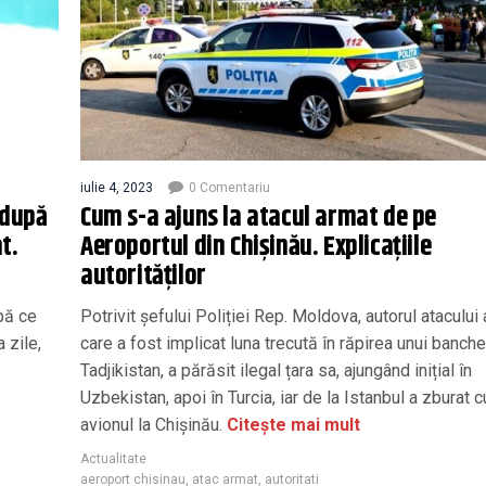
iulie 4, 2023
0 Comentariu
 după
Cum s-a ajuns la atacul armat de pe
t.
Aeroportul din Chișinău. Explicațiile
autorităților
pă ce
Potrivit șefului Poliției Rep. Moldova, autorul atacului 
 zile,
care a fost implicat luna trecută în răpirea unui banche
Tadjikistan, a părăsit ilegal țara sa, ajungând inițial în
Uzbekistan, apoi în Turcia, iar de la Istanbul a zburat c
avionul la Chișinău.
Citește mai mult
Actualitate
aeroport chisinau
,
atac armat
,
autoritati