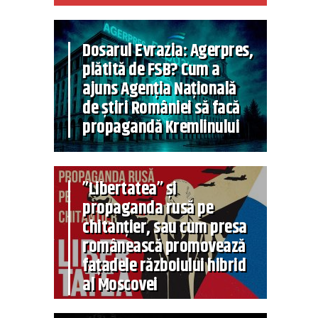
Dosarul Evrazia: Agerpres,
plătită de FSB? Cum a
ajuns Agenția Națională
de știri României să facă
propagandă Kremlinului
”Libertatea” și
propaganda rusă pe
chitanțier, sau cum presa
românească promovează
fațadele războiului hibrid
al Moscovei