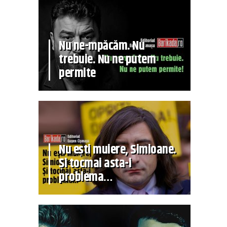
Nu ne-mpăcăm. Nu
trebuie. Nu ne putem
permite
Nu ești muiere, Simioane.
Și tocmai asta-i
problema…