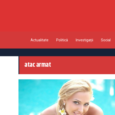
Actualitate
Politică
Investigații
Social
atac armat