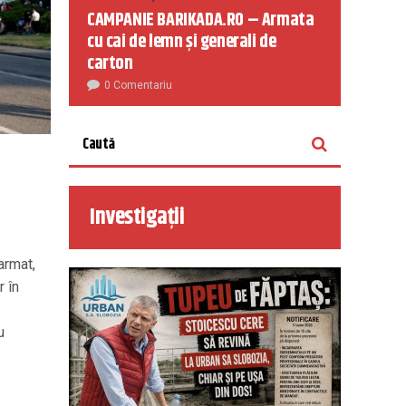
CAMPANIE BARIKADA.RO – Armata
cu cai de lemn și generali de
carton
0 Comentariu
Investigații
armat,
r în
u