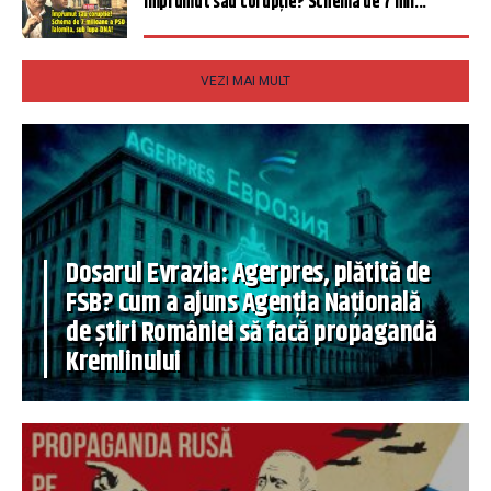
Împrumut sau corupție? Schema de 7 mil...
VEZI MAI MULT
Dosarul Evrazia: Agerpres, plătită de
FSB? Cum a ajuns Agenția Națională
de știri României să facă propagandă
Kremlinului