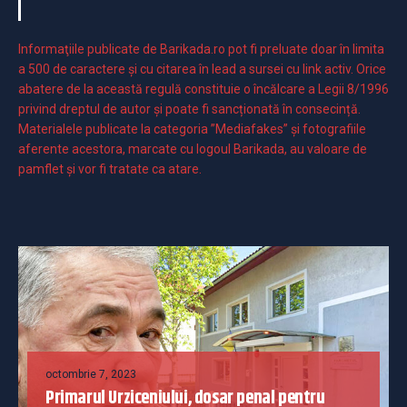
Informaţiile publicate de Barikada.ro pot fi preluate doar în limita
a 500 de caractere şi cu citarea în lead a sursei cu link activ. Orice
abatere de la această regulă constituie o încălcare a Legii 8/1996
privind dreptul de autor și poate fi sancționată în consecință.
Materialele publicate la categoria ”Mediafakes” și fotografiile
aferente acestora, marcate cu logoul Barikada, au valoare de
pamflet și vor fi tratate ca atare.
octombrie 7, 2023
Primarul Urziceniului, dosar penal pentru