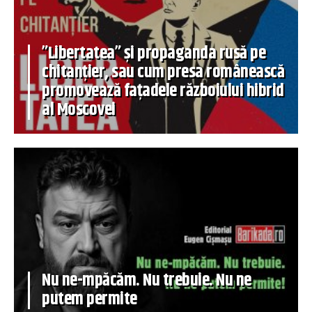
”Libertatea” și propaganda rusă pe
chitanțier, sau cum presa românească
promovează fațadele războiului hibrid
al Moscovei
Nu ne-mpăcăm. Nu trebuie. Nu ne
putem permite