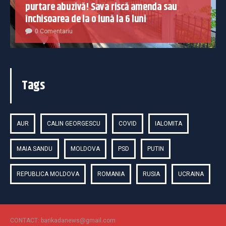
purtare abuzivă! Sava riscă amenda sau
închisoarea de la o lună la 6 luni
0 Comentariu
Tags
AUR
CALIN GEORGESCU
COVID
IALOMITA
MAIA SANDU
MOLDOVA
PSD
PUTIN
REPUBLICA MOLDOVA
ROMANIA
RUSIA
UCRAINA
CONTACT: barikadanews@gmail.com