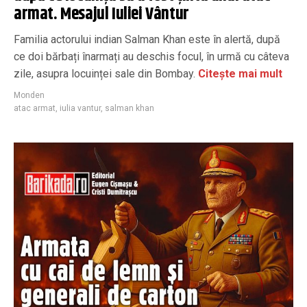
armat. Mesajul Iuliei Vântur
Familia actorului indian Salman Khan este în alertă, după
ce doi bărbați înarmați au deschis focul, în urmă cu câteva
zile, asupra locuinței sale din Bombay.
Citește mai mult
Monden
atac armat
,
iulia vantur
,
salman khan