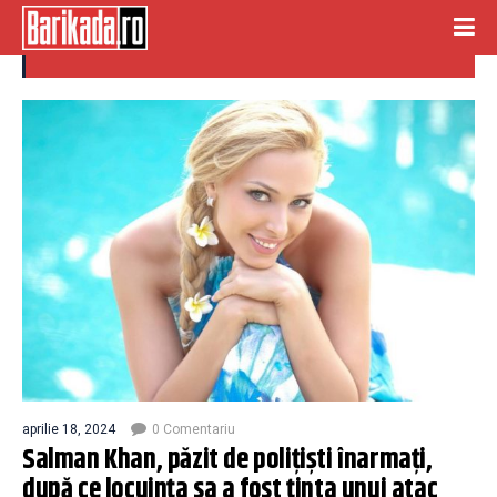
salman khan
aprilie 18, 2024
0 Comentariu
Salman Khan, păzit de polițiști înarmați,
după ce locuința sa a fost ținta unui atac