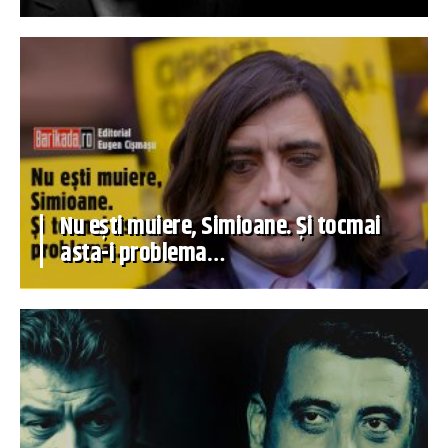
Nu ești muiere, Simioane. Și tocmai
asta-i problema…