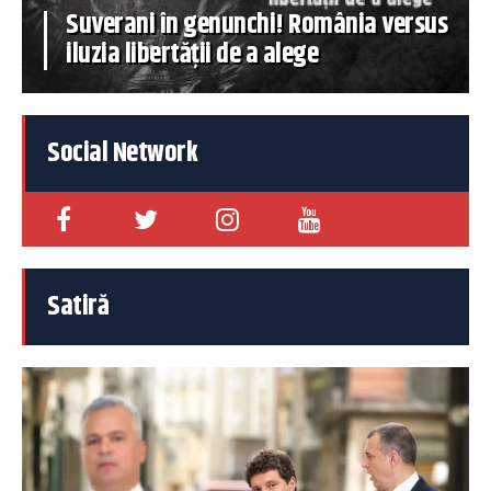
Suverani în genunchi! România versus
iluzia libertății de a alege
Social Network
Satiră