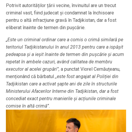
Potrivit autorităților țării vecine, învinuitul are un trecut
criminal vast, fiind judecat și condamnat la închisoare
pentru o altă infracțiune gravă în Tadjikistan, dar a fost
eliberat înainte de termen din pușcărie.
„Este un criminal ordinar care a comis o crimă similară pe
teritoriul Tadjikistanului în anul 2013 pentru care a ispășit
pedeapsa și a ieșit înainte de termen din pușcărie și acum
repetat în ambele cazuri, având calitatea de membru
executor al acelei grupări”,
a punctat Viorel Cernăuțeanu,
menționând că bărbatul
,,este fost angajat al Poliției din
Tadjikistan care a activat șapte ani de zile în structurile
Ministerului Afacerilor Interne din Tadjikistan, dar a fost
concediat exact pentru manierile și acțiunile criminale
comise în altă crimă”.