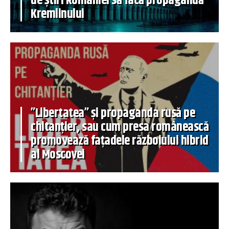
de știri României să facă propagandă
Kremlinului
”Libertatea” și propaganda rusă pe
chitanțier, sau cum presa românească
promovează fațadele războiului hibrid
al Moscovei