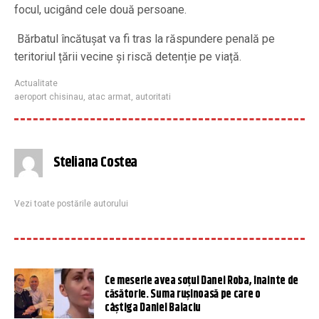
focul, ucigând cele două persoane.
Bărbatul încătușat va fi tras la răspundere penală pe
teritoriul țării vecine și riscă detenție pe viață.
Actualitate
aeroport chisinau
,
atac armat
,
autoritati
Steliana Costea
Vezi toate postările autorului
Ce meserie avea soțul Danei Roba, înainte de
căsătorie. Suma rușinoasă pe care o
câștiga Daniel Balaciu