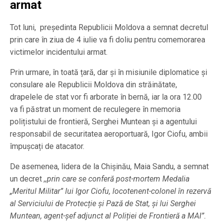
armat
Tot luni, președinta Republicii Moldova a semnat decretul
prin care în ziua de 4 iulie va fi doliu pentru comemorarea
victimelor incidentului armat.
Prin urmare, în toată țară, dar și în misiunile diplomatice și
consulare ale Republicii Moldova din străinătate,
drapelele de stat vor fi arborate în bernă, iar la ora 12.00
va fi păstrat un moment de reculegere în memoria
polițistului de frontieră, Serghei Muntean și a agentului
responsabil de securitatea aeroportuară, Igor Ciofu, ambii
împușcați de atacator.
De asemenea, lidera de la Chișinău, Maia Sandu, a semnat
un decret
,,prin care se conferă post-mortem Medalia
„Meritul Militar” lui Igor Ciofu, locotenent-colonel în rezervă
al Serviciului de Protecție și Pază de Stat, și lui Serghei
Muntean, agent-șef adjunct al Poliției de Frontieră a MAI”.