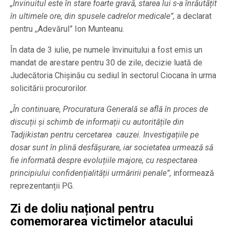
„Învinuitul este în stare foarte gravă, starea lui s-a înrăutățit
în ultimele ore, din spusele cadrelor medicale”,
a declarat
pentru ,,Adevărul” Ion Munteanu.
În data de 3 iulie, pe numele învinuitului a fost emis un
mandat de arestare pentru 30 de zile, decizie luată de
Judecătoria Chișinău cu sediul în sectorul Ciocana în urma
solicitării procurorilor.
„În continuare, Procuratura Generală se află în proces de
discuții și schimb de informații cu autoritățile din
Tadjikistan pentru cercetarea cauzei. Investigațiile pe
dosar sunt în plină desfășurare, iar societatea urmează să
fie informată despre evoluțiile majore, cu respectarea
principiului confidențialității urmăririi penale”,
informează
reprezentanții PG.
Zi de doliu național pentru
comemorarea victimelor atacului