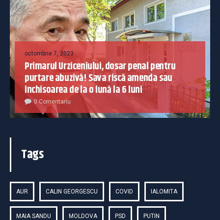
octombrie 7, 2023
Primarul Urziceniului, dosar penal pentru
purtare abuzivă! Sava riscă amenda sau
închisoarea de la o lună la 6 luni
0 Comentariu
Tags
AUR
CALIN GEORGESCU
COVID
IALOMITA
MAIA SANDU
MOLDOVA
PSD
PUTIN