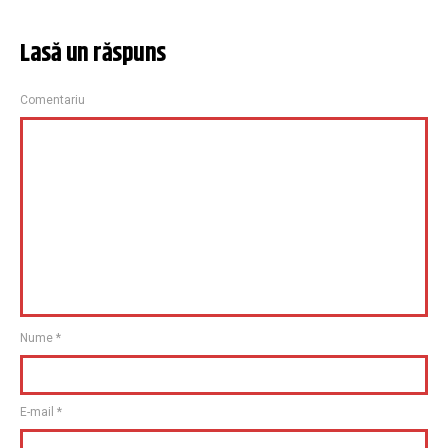
Lasă un răspuns
Comentariu
Nume
*
E-mail
*