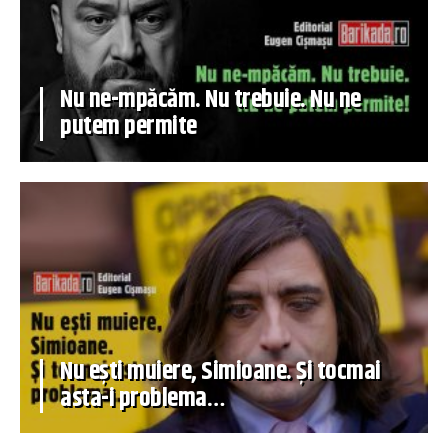
Nu ne-mpăcăm. Nu trebuie. Nu ne
putem permite
Nu ești muiere, Simioane. Și tocmai
asta-i problema…