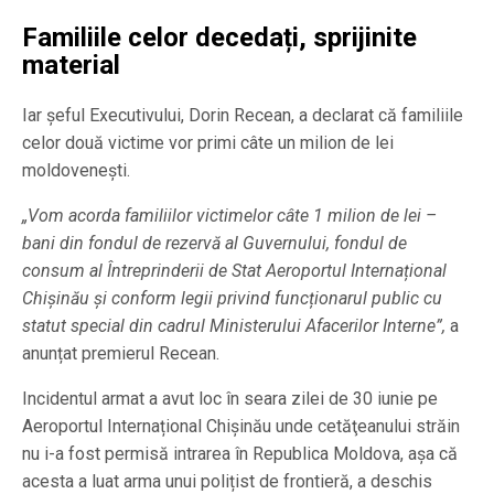
Familiile celor decedați, sprijinite
material
Iar șeful Executivului, Dorin Recean, a declarat că familiile
celor două victime vor primi câte un milion de lei
moldovenești.
„Vom acorda familiilor victimelor câte 1 milion de lei –
bani din fondul de rezervă al Guvernului, fondul de
consum al Întreprinderii de Stat Aeroportul Internațional
Chișinău și conform legii privind funcționarul public cu
statut special din cadrul Ministerului Afacerilor Interne”,
a
anunțat premierul Recean.
Incidentul armat a avut loc în seara zilei de 30 iunie pe
Aeroportul Internațional Chişinău unde cetăţeanului străin
nu i-a fost permisă intrarea în Republica Moldova, așa că
acesta a luat arma unui polițist de frontieră, a deschis