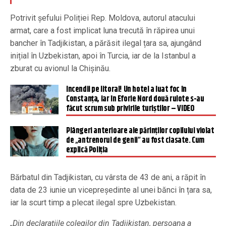
Potrivit șefului Poliției Rep. Moldova, autorul atacului
armat, care a fost implicat luna trecută în răpirea unui
bancher în Tadjikistan, a părăsit ilegal țara sa, ajungând
inițial în Uzbekistan, apoi în Turcia, iar de la Istanbul a
zburat cu avionul la Chișinău.
Incendii pe litoral! Un hotel a luat foc în
Constanța, iar în Eforie Nord două rulote s-au
făcut scrum sub privirile turiștilor – VIDEO
Plângeri anterioare ale părinţilor copilului violat
de „antrenorul de genii” au fost clasate. Cum
explică Poliția
Bărbatul din Tadjikistan, cu vârsta de 43 de ani, a răpit în
data de 23 iunie un vicepreședinte al unei bănci în țara sa,
iar la scurt timp a plecat ilegal spre Uzbekistan.
„Din declarațiile colegilor din Tadjikistan, persoana a