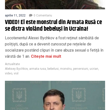
aprilie 11, 2022
0 Comentariu
VIDEO! El este monstrul din Armata Rusă ce
se distra violând bebeluși în Ucraina!
Locotenentul Alexei Bychkov a fost reținut sâmbătă de
polițiști, după ce a devenit cunoscut pe rețelele de
socializare postând clipuri în care abuza sexual o fetiță în
vârstă de 1 an.
Citește mai mult
Actualitate
Aleksey Bychkov
,
armata rusa
,
bebelusi
,
monstru
,
perversiuni
,
ucrian
,
video
,
viol