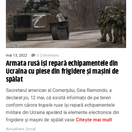
mai 13, 2022
0 Comentariu
Armata rusă își repară echipamentele din
Ucraina cu piese din frigidere şi maşini de
spălat
Secretarul american al Comerţului, Gina Raimondo, a
declarat joi, 12 mai, că există informații de pe teren
conform cărora trupele ruse își repară echipamentele
militare din Ucraina apelând la elemente electronice din
frigidere şi maşini de spălat vase
Citește mai mult
Actualitate
,
Social