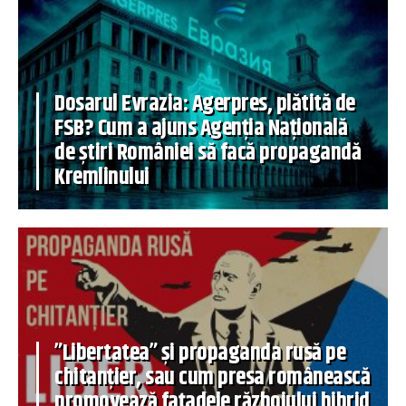
Dosarul Evrazia: Agerpres, plătită de
FSB? Cum a ajuns Agenția Națională
de știri României să facă propagandă
Kremlinului
”Libertatea” și propaganda rusă pe
chitanțier, sau cum presa românească
promovează fațadele războiului hibrid