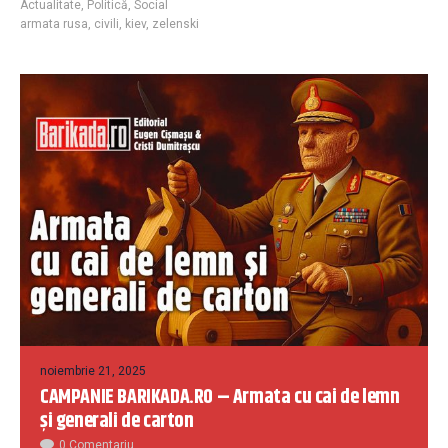
Actualitate
,
Politică
,
Social
armata rusa
,
civili
,
kiev
,
zelenski
noiembrie 21, 2025
CAMPANIE BARIKADA.RO – Armata cu cai de lemn
și generali de carton
0 Comentariu