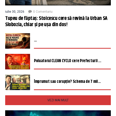
iulie 30, 2026
0 Comentariu
Tupeu de făptaș: Stoicescu cere să revină la Urban SA
Slobozia, chiar și pe ușa din dos!
...
Poluatorul CLEAN CYCLO cere Prefecturii ...
Împrumut sau corupție? Schema de 7 mil...
VEZI MAI MULT