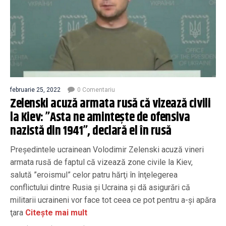
februarie 25, 2022
0 Comentariu
Zelenski acuză armata rusă că vizează civili
la Kiev: ”Asta ne aminteşte de ofensiva
nazistă din 1941”, declară el în rusă
Preşedintele ucrainean Volodimir Zelenski acuză vineri
armata rusă de faptul că vizează zone civile la Kiev,
salută ”eroismul” celor patru hărţi în înţelegerea
conflictului dintre Rusia şi Ucraina şi dă asigurări că
militarii ucraineni vor face tot ceea ce pot pentru a-şi apăra
ţara
Citește mai mult