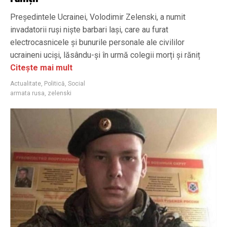
Președintele Ucrainei, Volodimir Zelenski, a numit
invadatorii ruși niște barbari lași, care au furat
electrocasnicele și bunurile personale ale civililor
ucraineni uciși, lăsându-și în urmă colegii morți și răniț
Citește mai mult
Actualitate
,
Politică
,
Social
armata rusa
,
zelenski