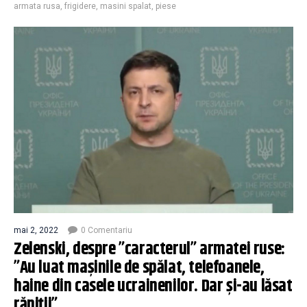
armata rusa
,
frigidere
,
masini spalat
,
piese
mai 2, 2022
0 Comentariu
Zelenski, despre ”caracterul” armatei ruse:
”Au luat mașinile de spălat, telefoanele,
haine din casele ucrainenilor. Dar și-au lăsat
răniții”