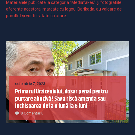
Materialele publicate la categoria ”Mediafakes” și fotografiile
aferente acestora, marcate cu logoul Barikada, au valoare de
pamflet și vor fi tratate ca atare.
octombrie 7, 2023
Primarul Urziceniului, dosar penal pentru
purtare abuzivă! Sava riscă amenda sau
închisoarea de la o lună la 6 luni
0 Comentariu