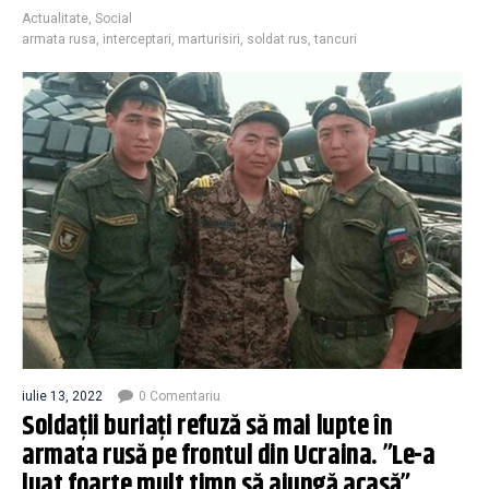
Actualitate
,
Social
armata rusa
,
interceptari
,
marturisiri
,
soldat rus
,
tancuri
iulie 13, 2022
0 Comentariu
Soldații buriați refuză să mai lupte în
armata rusă pe frontul din Ucraina. ”Le-a
luat foarte mult timp să ajungă acasă”