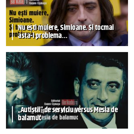
Nu ești muiere, Simioane. Și tocmai
asta-i problema…
„Autiștii” de serviciu versus Mesia de
balamuc