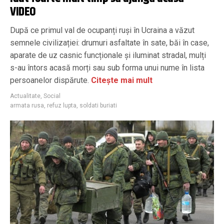
VIDEO
După ce primul val de ocupanți ruși în Ucraina a văzut
semnele civilizației: drumuri asfaltate în sate, băi în case,
aparate de uz casnic funcționale și iluminat stradal, mulți
s-au întors acasă morți sau sub forma unui nume în lista
persoanelor dispărute.
Citește mai mult
Actualitate
,
Social
armata rusa
,
refuz lupta
,
soldati buriati