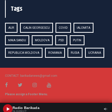
Tags
AUR
CALIN GEORGESCU
COVID
IALOMITA
MAIA SANDU
MOLDOVA
PSD
PUTIN
REPUBLICA MOLDOVA
ROMANIA
RUSIA
UCRAINA
CONTACT: barikadanews@gmail.com
Please assign a Footer Menu.
Radio Barikada
ÎN DIRECT