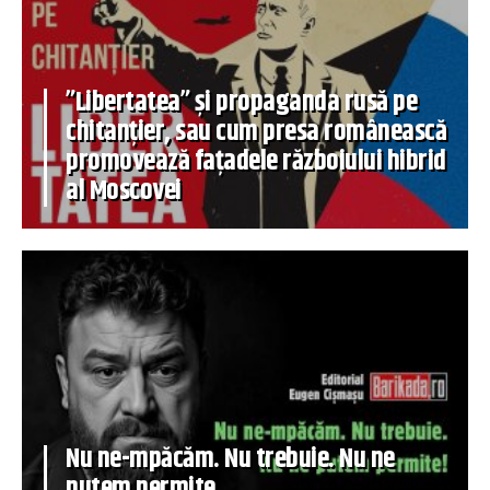
”Libertatea” și propaganda rusă pe
chitanțier, sau cum presa românească
promovează fațadele războiului hibrid
al Moscovei
Nu ne-mpăcăm. Nu trebuie. Nu ne
putem permite