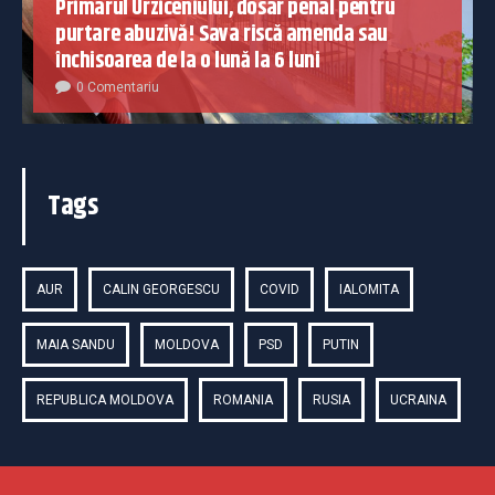
Primarul Urziceniului, dosar penal pentru
purtare abuzivă! Sava riscă amenda sau
închisoarea de la o lună la 6 luni
0 Comentariu
Tags
AUR
CALIN GEORGESCU
COVID
IALOMITA
MAIA SANDU
MOLDOVA
PSD
PUTIN
REPUBLICA MOLDOVA
ROMANIA
RUSIA
UCRAINA