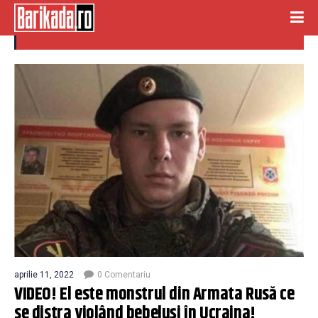
perversiuni
aprilie 11, 2022
0 Comentariu
VIDEO! El este monstrul din Armata Rusă ce
se distra violând bebeluși în Ucraina!