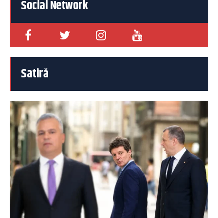
Social Network
Satiră