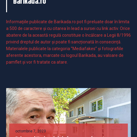
Barikada.ro
Informaţiile publicate de Barikada.ro pot fi preluate doar în limita
a 500 de caractere şi cu citarea în lead a sursei cu link activ. Orice
abatere de la această regulă constituie o încălcare a Legii 8/1996
privind dreptul de autor și poate fi sancționată în consecință.
Materialele publicate la categoria ”Mediafakes” și fotografiile
aferente acestora, marcate cu logoul Barikada, au valoare de
pamflet și vor fi tratate ca atare.
octombrie 7, 2023