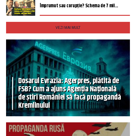
Împrumut sau corupție? Schema de 7 mil...
VEZI MAI MULT
Dosarul Evrazia: Agerpres, plătită de
FSB? Cum a ajuns Agenția Națională
de știri României să facă propagandă
Kremlinului