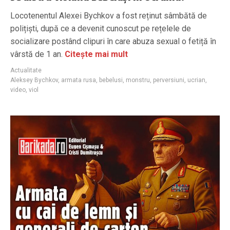
Locotenentul Alexei Bychkov a fost reținut sâmbătă de
polițiști, după ce a devenit cunoscut pe rețelele de
socializare postând clipuri în care abuza sexual o fetiță în
vârstă de 1 an.
Citește mai mult
Actualitate
Aleksey Bychkov
,
armata rusa
,
bebelusi
,
monstru
,
perversiuni
,
ucrian
,
video
,
viol