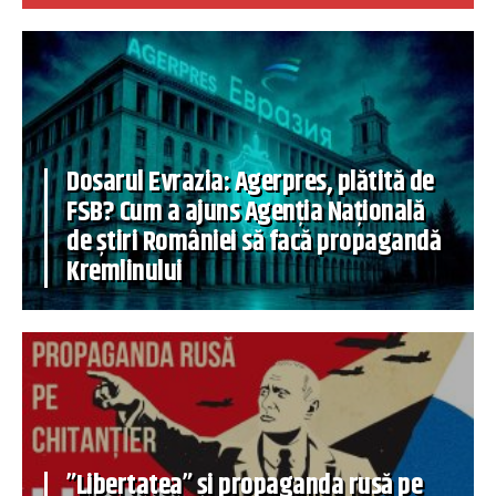
Dosarul Evrazia: Agerpres, plătită de
FSB? Cum a ajuns Agenția Națională
de știri României să facă propagandă
Kremlinului
”Libertatea” și propaganda rusă pe