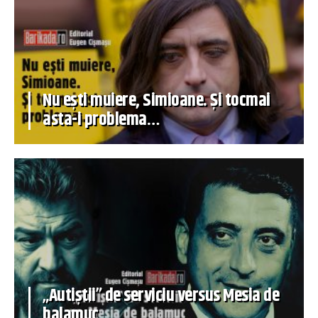
Nu ești muiere, Simioane. Și tocmai
asta-i problema…
„Autiștii” de serviciu versus Mesia de
balamuc