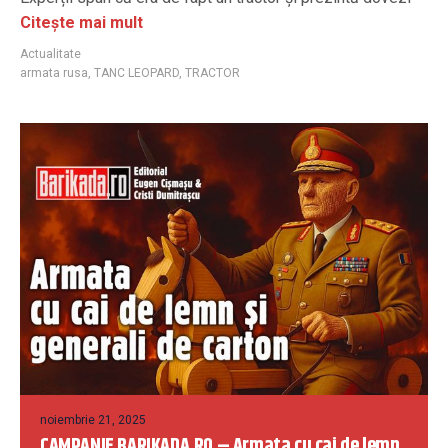
Citește mai mult
Actualitate
armata rusa
,
TANC LEOPARD
,
TRACTOR
noiembrie 21, 2025
CAMPANIE BARIKADA.RO – Armata cu cai de lemn