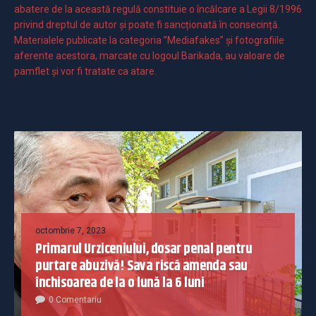
abatere de la această regulă constituie o încălcare a Legii 8/1996
privind dreptul de autor și poate fi sancționată în consecință.
Materialele publicate la categoria ”Mediafakes” și fotografiile
aferente acestora, marcate cu logoul Barikada, au valoare de
pamflet și vor fi tratate ca atare.
octombrie 7, 2023
Primarul Urziceniului, dosar penal pentru
purtare abuzivă! Sava riscă amenda sau
închisoarea de la o lună la 6 luni
0 Comentariu