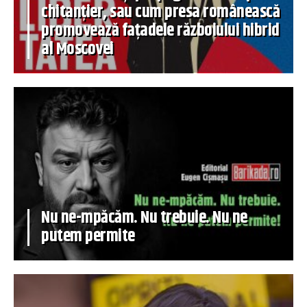
chitanțier, sau cum presa românească
promovează fațadele războiului hibrid
al Moscovei
Nu ne-mpăcăm. Nu trebuie. Nu ne
putem permite