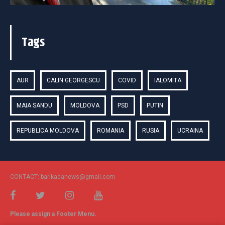
Tags
AUR
CALIN GEORGESCU
COVID
IALOMITA
MAIA SANDU
MOLDOVA
PSD
PUTIN
REPUBLICA MOLDOVA
ROMANIA
RUSIA
UCRAINA
CONTACT: barikadanews@gmail.com
Please assign a Footer Menu.