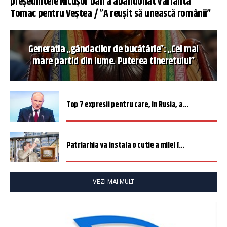
președintele Nicușor Dan a abandonat varianta
Tomac pentru Veștea / ”A reușit să unească românii”
Generația „gândacilor de bucătărie”: „Cel mai
mare partid din lume. Puterea tineretului”
Top 7 expresii pentru care, în Rusia, a...
Patriarhia va instala o cutie a milei î...
VEZI MAI MULT