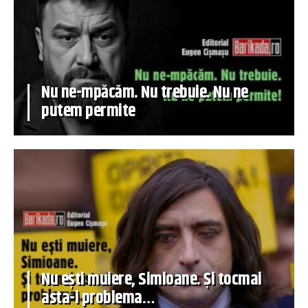
Nu ne-mpăcăm. Nu trebuie. Nu ne
putem permite
Nu ești muiere, Simioane. Și tocmai
asta-i problema…