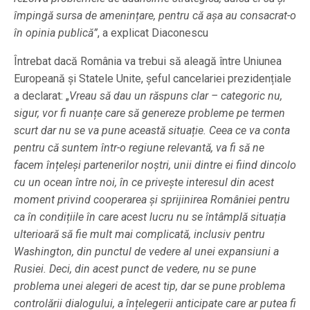
împingă sursa de amenințare, pentru că așa au consacrat-o
în opinia publică”
, a explicat Diaconescu
Întrebat dacă România va trebui să aleagă între Uniunea
Europeană și Statele Unite, șeful cancelariei prezidențiale
a declarat: „
Vreau să dau un răspuns clar – categoric nu,
sigur, vor fi nuanțe care să genereze probleme pe termen
scurt dar nu se va pune această situație. Ceea ce va conta
pentru că suntem într-o regiune relevantă, va fi să ne
facem înțeleși partenerilor noștri, unii dintre ei fiind dincolo
cu un ocean între noi, în ce privește interesul din acest
moment privind cooperarea și sprijinirea României pentru
ca în condițiile în care acest lucru nu se întâmplă situația
ulterioară să fie mult mai complicată, inclusiv pentru
Washington, din punctul de vedere al unei expansiuni a
Rusiei. Deci, din acest punct de vedere, nu se pune
problema unei alegeri de acest tip, dar se pune problema
controlării dialogului, a înțelegerii anticipate care ar putea fi