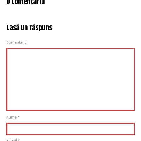
0 Comentariu
Lasă un răspuns
Comentariu
Nume
*
E-mail
*