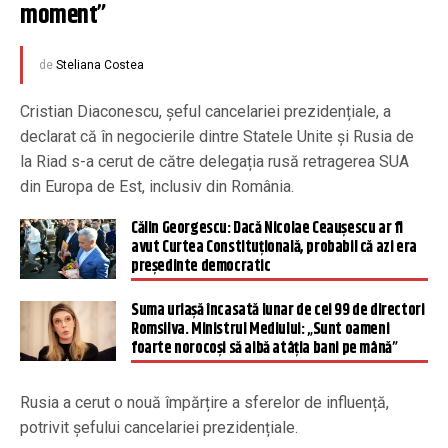
moment”
de
Steliana Costea
Cristian Diaconescu, șeful cancelariei prezidențiale, a
declarat că în negocierile dintre Statele Unite și Rusia de
la Riad s-a cerut de către delegația rusă retragerea SUA
din Europa de Est, inclusiv din România.
Călin Georgescu: Dacă Nicolae Ceauşescu ar fi
avut Curtea Constituţională, probabil că azi era
preşedinte democratic
Suma uriașă încasată lunar de cei 99 de directori
Romsilva. Ministrul Mediului: „Sunt oameni
foarte norocoși să aibă atâția bani pe mână”
Rusia a cerut o nouă împărțire a sferelor de influență,
potrivit șefului cancelariei prezidențiale.