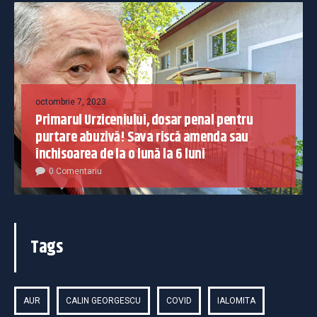
octombrie 7, 2023
Primarul Urziceniului, dosar penal pentru
purtare abuzivă! Sava riscă amenda sau
închisoarea de la o lună la 6 luni
0 Comentariu
Tags
AUR
CALIN GEORGESCU
COVID
IALOMITA