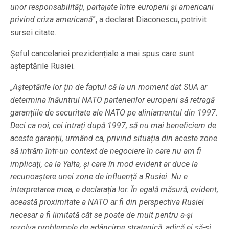
unor responsabilități, partajate între europeni și americani
privind criza americană
”, a declarat Diaconescu, potrivit
sursei citate.
Șeful cancelariei prezidențiale a mai spus care sunt
așteptările Rusiei.
„
Așteptările lor țin de faptul că la un moment dat SUA ar
determina înăuntrul NATO partenerilor europeni să retragă
garanțiile de securitate ale NATO pe aliniamentul din 1997.
Deci ca noi, cei intrați după 1997, să nu mai beneficiem de
aceste garanții, urmând ca, privind situația din aceste zone
să intrăm într-un context de negociere în care nu am fi
implicați, ca la Yalta, și care în mod evident ar duce la
recunoaștere unei zone de influență a Rusiei. Nu e
interpretarea mea, e declarația lor. În egală măsură, evident,
această proximitate a NATO ar fi din perspectiva Rusiei
necesar a fi limitată cât se poate de mult pentru a-și
rezolva problemele de adâncime strategică, adică ei să-și