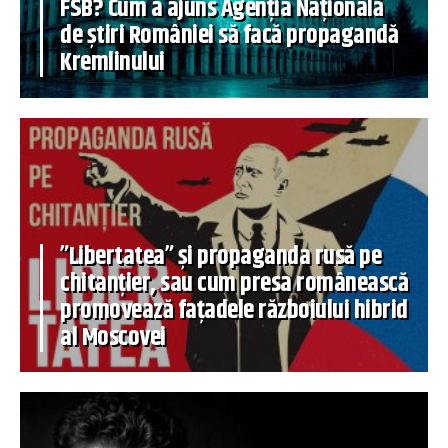
FSB? Cum a ajuns Agenția Națională
de știri României să facă propagandă
Kremlinului
”Libertatea” și propaganda rusă pe
chitanțier, sau cum presa românească
promovează fațadele războiului hibrid
al Moscovei