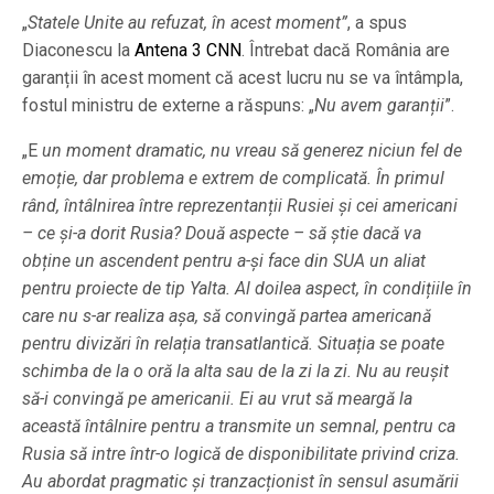
„
Statele Unite au refuzat, în acest moment”
, a spus
Diaconescu la
Antena 3 CNN
. Întrebat dacă România are
garanții în acest moment că acest lucru nu se va întâmpla,
fostul ministru de externe a răspuns: „
Nu avem garanții
”.
„E
un moment dramatic, nu vreau să generez niciun fel de
emoție, dar problema e extrem de complicată. În primul
rând, întâlnirea între reprezentanții Rusiei și cei americani
– ce și-a dorit Rusia? Două aspecte – să știe dacă va
obține un ascendent pentru a-și face din SUA un aliat
pentru proiecte de tip Yalta. Al doilea aspect, în condițiile în
care nu s-ar realiza așa, să convingă partea americană
pentru divizări în relația transatlantică. Situația se poate
schimba de la o oră la alta sau de la zi la zi. Nu au reușit
să-i convingă pe americanii. Ei au vrut să meargă la
această întâlnire pentru a transmite un semnal, pentru ca
Rusia să intre într-o logică de disponibilitate privind criza.
Au abordat pragmatic și tranzacționist în sensul asumării