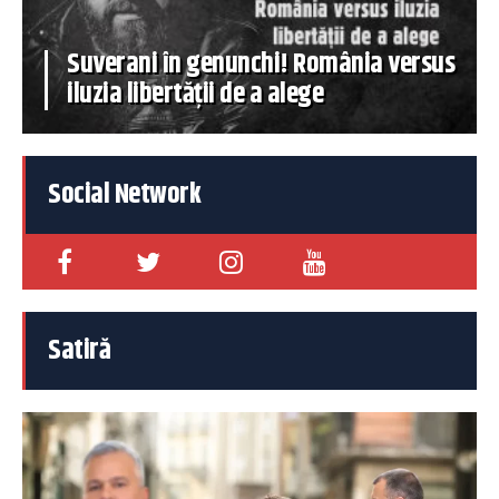
Suverani în genunchi! România versus
iluzia libertății de a alege
Social Network
Satiră