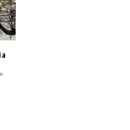
i a
un
n