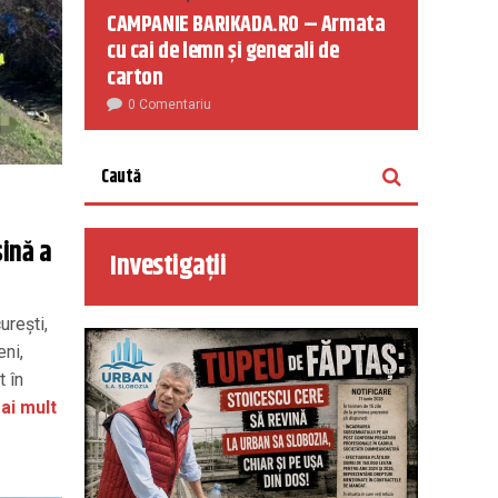
CAMPANIE BARIKADA.RO – Armata
cu cai de lemn și generali de
carton
0 Comentariu
șină a
Investigații
ureşti,
eni,
t în
ai mult