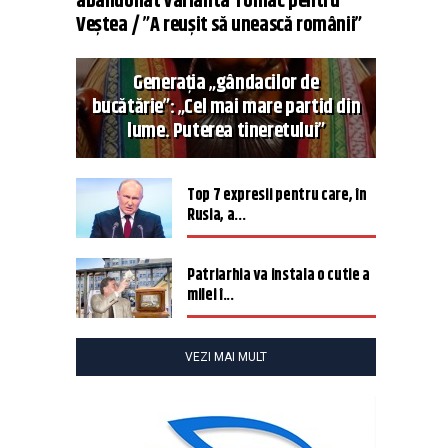
abandonat varianta Tomac pentru
Veștea / ”A reușit să unească românii”
Generația „gândacilor de
bucătărie”: „Cel mai mare partid din
lume. Puterea tineretului”
Top 7 expresii pentru care, în
Rusia, a...
Patriarhia va instala o cutie a
milei î...
VEZI MAI MULT