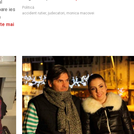
ul
Politică
oare ies
accident rutier
,
judecatori
,
monica macovei
a
te mai