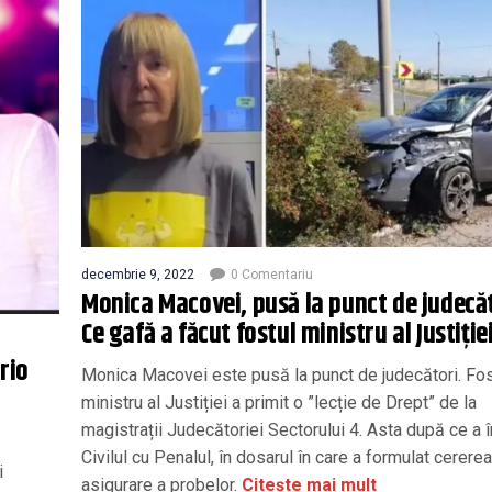
decembrie 9, 2022
0 Comentariu
Monica Macovei, pusă la punct de judecăt
Ce gafă a făcut fostul ministru al Justiție
rio
Monica Macovei este pusă la punct de judecători. Fos
ministru al Justiției a primit o ”lecție de Drept” de la
magistrații Judecătoriei Sectorului 4. Asta după ce a 
Civilul cu Penalul, în dosarul în care a formulat cerere
i
asigurare a probelor.
Citește mai mult