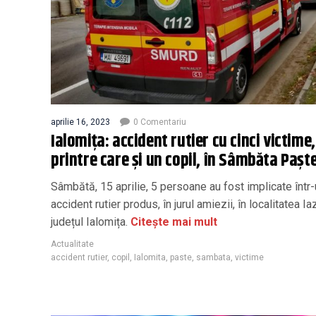
aprilie 16, 2023
0 Comentariu
Ialomița: accident rutier cu cinci victime,
printre care și un copil, în Sâmbăta Paște
Sâmbătă, 15 aprilie, 5 persoane au fost implicate într
accident rutier produs, în jurul amiezii, în localitatea Ia
județul Ialomița.
Citește mai mult
Actualitate
accident rutier
,
copil
,
Ialomita
,
paste
,
sambata
,
victime