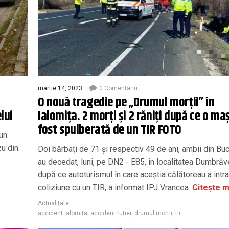
martie 14, 2023
0 Comentariu
O nouă tragedie pe „Drumul morții” în
lui
Ialomița. 2 morți și 2 răniți după ce o ma
fost spulberată de un TIR FOTO
-un
zu din
Doi bărbaţi de 71 şi respectiv 49 de ani, ambii din Buc
au decedat, luni, pe DN2 - E85, în localitatea Dumbrăv
după ce autoturismul în care aceştia călătoreau a intra
coliziune cu un TIR, a informat IPJ Vrancea.
Citește m
Actualitate
accident ialomita
,
accident rutier
,
drumul mortii
,
tir