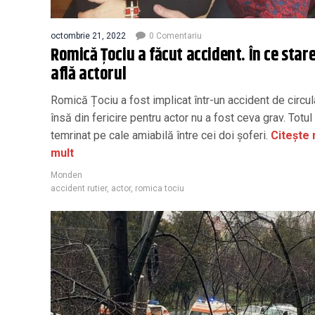
octombrie 21, 2022
0 Comentariu
Romică Țociu a făcut accident. În ce stare
află actorul
Romică Țociu a fost implicat într-un accident de circul
însă din fericire pentru actor nu a fost ceva grav. Totul
temrinat pe cale amiabilă între cei doi șoferi.
Citește 
mult
Monden
accident rutier
,
actor
,
romica tociu