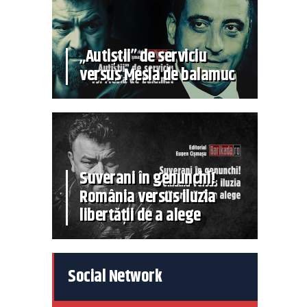
„Autiștii” de serviciu
versus Mesia de balamuc
Suverani în genunchi!
România versus iluzia
libertății de a alege
Social Network