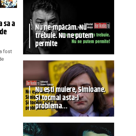
a sa a
Nu ne-mpăcăm. Nu
 de
trebuie. Nu ne putem
permite
a fost
de
Nu ești muiere, Simioane.
Și tocmai asta-i
problema…