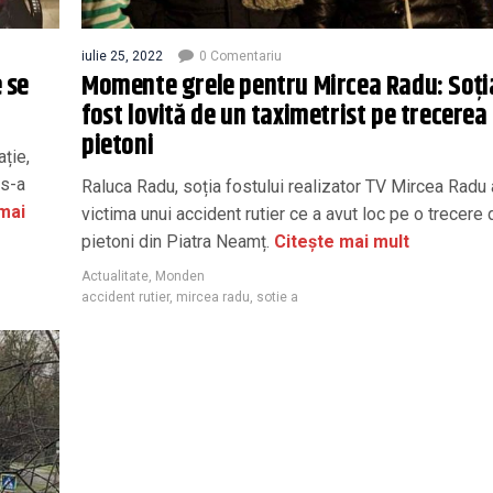
iulie 25, 2022
0 Comentariu
 se
Momente grele pentru Mircea Radu: Soți
fost lovită de un taximetrist pe trecerea
pietoni
ație,
 s-a
Raluca Radu, soția fostului realizator TV Mircea Radu 
mai
victima unui accident rutier ce a avut loc pe o trecere 
pietoni din Piatra Neamț.
Citește mai mult
Actualitate
,
Monden
accident rutier
,
mircea radu
,
sotie a