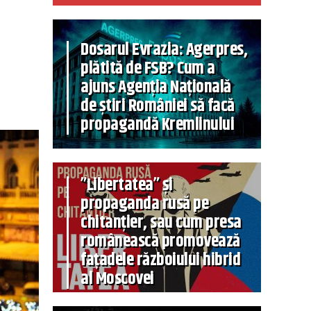
Dosarul Evrazia: Agerpres,
plătită de FSB? Cum a
ajuns Agenția Națională
de știri României să facă
propagandă Kremlinului
”Libertatea” și
propaganda rusă pe
chitanțier, sau cum presa
românească promovează
fațadele războiului hibrid
al Moscovei