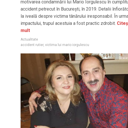
motivarea condamnării lui Mario Iorgulescu în cumplit
accident petrecut în București, în 2019. Detalii înfiorăt
la iveală despre victima tânărului iresponsabil. În urm
impactului, trupul acestuia a fost practic zdrobit.
Citeș
mult
Actualitate
accident rutier
,
victima lui mario iorgulescu