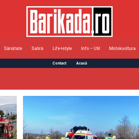
Sănătate
Satiră
Life+style
Info – Util
Motokooltura
Contact
Acasă