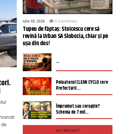
iulie 30, 2026
0 Comentariu
Tupeu de făptaș: Stoicescu cere să
revină la Urban SA Slobozia, chiar și pe
ușa din dos!
...
ori.
Poluatorul CLEAN CYCLO cere
Prefecturii ...
i
tul
Împrumut sau corupție?
Schema de 7 mil...
încurcat
a de
VEZI MAI MULT