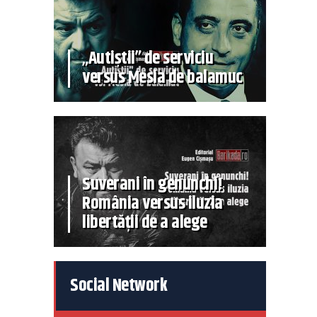
„Autiștii” de serviciu
versus Mesia de balamuc
Suverani în genunchi!
România versus iluzia
libertății de a alege
Social Network