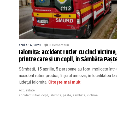
aprilie 16, 2023
0 Comentariu
Ialomița: accident rutier cu cinci victime,
printre care și un copil, în Sâmbăta Paște
Sâmbătă, 15 aprilie, 5 persoane au fost implicate într
accident rutier produs, în jurul amiezii, în localitatea Ia
județul Ialomița.
Citește mai mult
Actualitate
accident rutier
,
copil
,
Ialomita
,
paste
,
sambata
,
victime