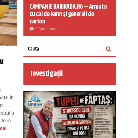
CAMPANIE BARIKADA.RO – Armata
cu cai de lemn și generali de
carton
0 Comentariu
ru
Investigații
i
ăta, în
at
strul a
ute în
mai