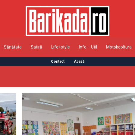
Sănătate
Satiră
Life+style
Info – Util
Motokooltura
Contact
Acasă