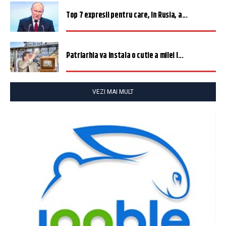
Top 7 expresii pentru care, în Rusia, a...
Patriarhia va instala o cutie a milei î...
VEZI MAI MULT