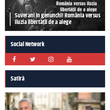
Suverani în genunchi! România versus
iluzia libertății de a alege
Social Network
Satiră