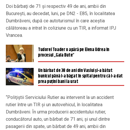
Doi bărbaţi de 71 şi respectiv 49 de ani, ambii din
Bucureşti, au decedat, luni, pe DN2 - E85, în localitatea
Dumbrăveni, după ce autoturismul în care aceştia
călătoreau a intrat în coliziune cu un TIR, a informat IPJ
Vrancea.
Tudorel Toader o apără pe Elena Udrea în
procesul „Gala Bute”
Un bărbat de 38 de ani din Vaslui și-a bătut
bunicul până l-a băgat în spital pentru că i-a dat
prea puțini bani la urat
“Poliţiştii Serviciului Rutier au intervenit la un accident
rutier între un TIR şi un autovehicul, în localitatea
Dumbrăveni. În urma producerii accidentului rutier,
conducătorul auto, un bărbat de 71 ani, şi unul dintre
pasagerii din spate, un bărbat de 49 ani, ambii din