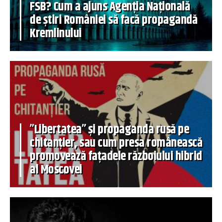
FSB? Cum a ajuns Agenția Națională
de știri României să facă propagandă
Kremlinului
”Libertatea” și propaganda rusă pe
chitanțier, sau cum presa românească
promovează fațadele războiului hibrid
al Moscovei