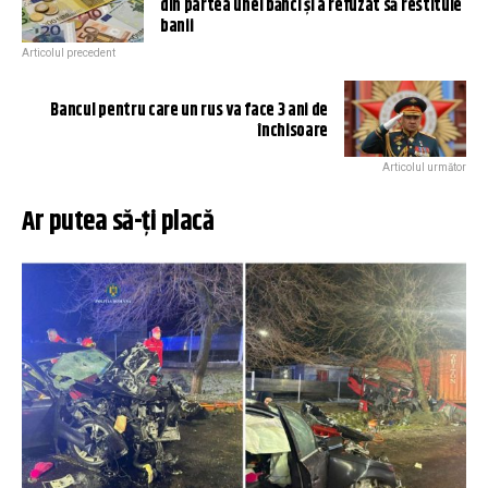
din partea unei bănci și a refuzat să restituie
banii
Articolul precedent
Bancul pentru care un rus va face 3 ani de
închisoare
Articolul următor
Ar putea să-ți placă