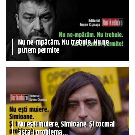
Nu ne-mpăcăm. Nu trebuie. Nu ne
putem permite
Nu ești muiere, Simioane. Și tocmai
asta-i problema…