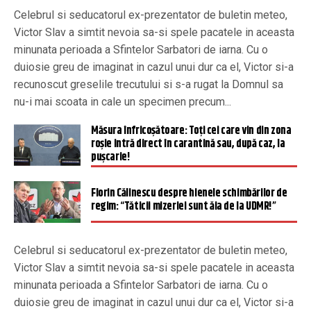
Celebrul si seducatorul ex-prezentator de buletin meteo,
Victor Slav a simtit nevoia sa-si spele pacatele in aceasta
minunata perioada a Sfintelor Sarbatori de iarna. Cu o
duiosie greu de imaginat in cazul unui dur ca el, Victor si-a
recunoscut greselile trecutului si s-a rugat la Domnul sa
nu-i mai scoata in cale un specimen precum...
Măsura înfricoșătoare: Toți cei care vin din zona
roșie intră direct în carantină sau, după caz, la
pușcarie!
Florin Călinescu despre hienele schimbărilor de
regim: “Tăticii mizeriei sunt ăia de la UDMR!”
Celebrul si seducatorul ex-prezentator de buletin meteo,
Victor Slav a simtit nevoia sa-si spele pacatele in aceasta
minunata perioada a Sfintelor Sarbatori de iarna. Cu o
duiosie greu de imaginat in cazul unui dur ca el, Victor si-a