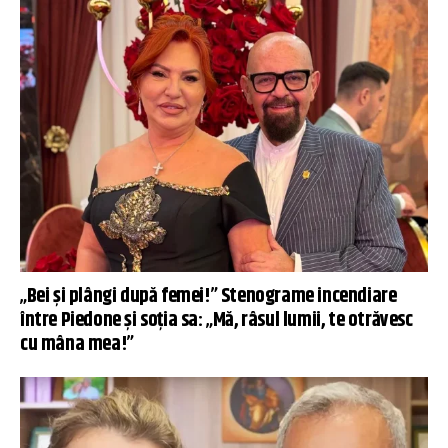
„Bei și plângi după femei!” Stenograme incendiare
între Piedone și soția sa: „Mă, râsul lumii, te otrăvesc
cu mâna mea!”