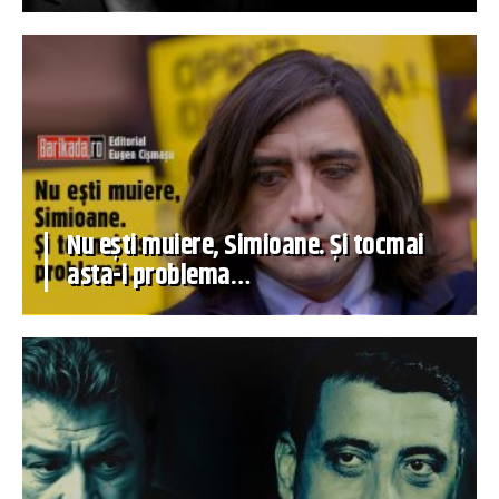
Nu ești muiere, Simioane. Și tocmai
asta-i problema…