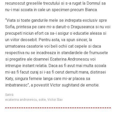
recunoscut greselile trecutului si s-a rugat la Domnul sa
nu-i mai scoata in cale un specimen precum Bianca.
“Viata si toate gandurile mele se indrepata exclusiv spre
Sofia, printesa pe care mi-a daruit-o Draguseanca si nu voi
precupeti niciun efort ca sa-i asigur o educatie aleasa si
un viitor deosebit. Pentru asta, va spun sincer, la
urmatoarea casatorie voi beli ochii cat cepele si daca
respectiva nu se incadreaza in standardele de frumusete
si pregatire ale doamnei Ecaterina Andronescu voi
intrerupe instant relatia. Daca as fi avut mai multa scoala
mi-as fi facut curaj si i-as fi cerut demult mana, distinsei
Katy, singura femeie langa care mi-ar placea sa
imbatranesc”, a povestit Victor sughitand de emotie.
Satiră
ecaterina andronescu
,
sotie
,
Victor Slav