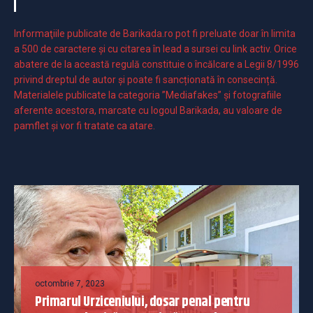
Informaţiile publicate de Barikada.ro pot fi preluate doar în limita
a 500 de caractere şi cu citarea în lead a sursei cu link activ. Orice
abatere de la această regulă constituie o încălcare a Legii 8/1996
privind dreptul de autor și poate fi sancționată în consecință.
Materialele publicate la categoria ”Mediafakes” și fotografiile
aferente acestora, marcate cu logoul Barikada, au valoare de
pamflet și vor fi tratate ca atare.
octombrie 7, 2023
Primarul Urziceniului, dosar penal pentru