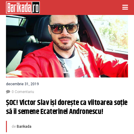
decembrie 31, 2019
0 Comentariu
ȘOC! Victor Slav își dorește ca viitoarea soție 
să îi semene Ecaterinei Andronescu!
de
Barikada