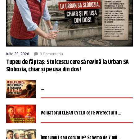
iulie 30, 2026
0 Comentariu
Tupeu de făptaș: Stoicescu cere să revină la Urban SA
Slobozia, chiar și pe ușa din dos!
...
Poluatorul CLEAN CYCLO cere Prefecturii ...
Împrumut sau corupție? Schema de 7 mil...