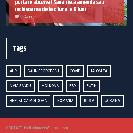
purtare abuzivă! Sava riscă amenda sau
închisoarea de la o lună la 6 luni
0 Comentariu
Tags
AUR
CALIN GEORGESCU
COVID
IALOMITA
MAIA SANDU
MOLDOVA
PSD
PUTIN
REPUBLICA MOLDOVA
ROMANIA
RUSIA
UCRAINA
CONTACT: barikadanews@gmail.com