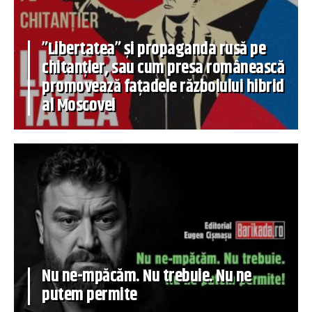
”Libertatea” și propaganda rusă pe
chitanțier, sau cum presa românească
promovează fațadele războiului hibrid
al Moscovei
Nu ne-mpăcăm. Nu trebuie. Nu ne
putem permite