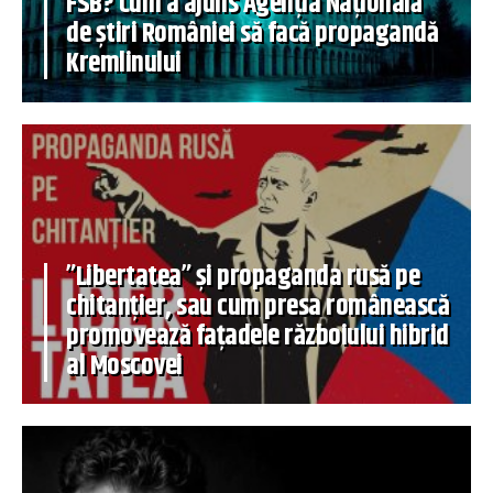
FSB? Cum a ajuns Agenția Națională
de știri României să facă propagandă
Kremlinului
”Libertatea” și propaganda rusă pe
chitanțier, sau cum presa românească
promovează fațadele războiului hibrid
al Moscovei