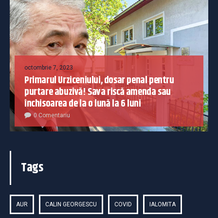
octombrie 7, 2023
Primarul Urziceniului, dosar penal pentru
purtare abuzivă! Sava riscă amenda sau
închisoarea de la o lună la 6 luni
0 Comentariu
Tags
AUR
CALIN GEORGESCU
COVID
IALOMITA