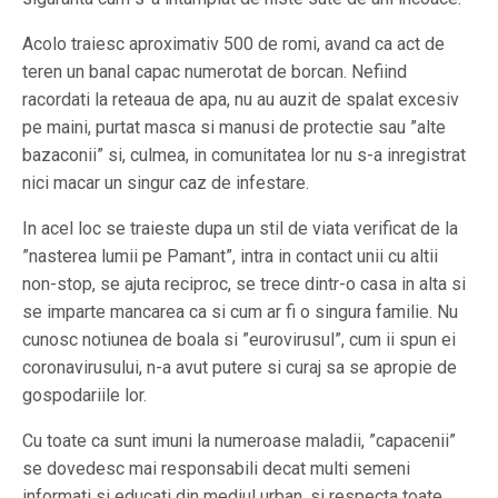
Acolo traiesc aproximativ 500 de romi, avand ca act de
teren un banal capac numerotat de borcan. Nefiind
racordati la reteaua de apa, nu au auzit de spalat excesiv
pe maini, purtat masca si manusi de protectie sau ”alte
bazaconii” si, culmea, in comunitatea lor nu s-a inregistrat
nici macar un singur caz de infestare.
In acel loc se traieste dupa un stil de viata verificat de la
”nasterea lumii pe Pamant”, intra in contact unii cu altii
non-stop, se ajuta reciproc, se trece dintr-o casa in alta si
se imparte mancarea ca si cum ar fi o singura familie. Nu
cunosc notiunea de boala si ”eurovirusul”, cum ii spun ei
coronavirusului, n-a avut putere si curaj sa se apropie de
gospodariile lor.
Cu toate ca sunt imuni la numeroase maladii, ”capacenii”
se dovedesc mai responsabili decat multi semeni
informati si educati din mediul urban, si respecta toate