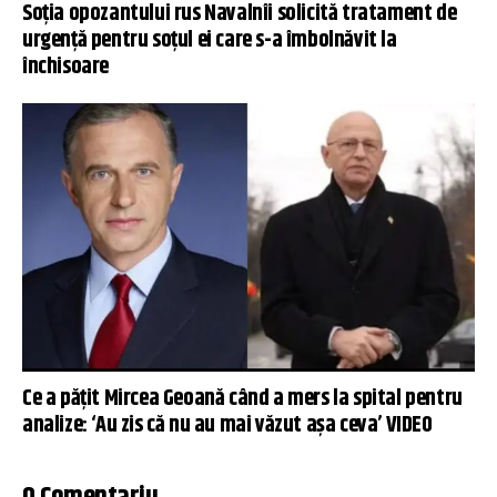
Soţia opozantului rus Navalnîi solicită tratament de
urgenţă pentru soţul ei care s-a îmbolnăvit la
închisoare
Ce a pățit Mircea Geoană când a mers la spital pentru
analize: ‘Au zis că nu au mai văzut așa ceva’ VIDEO