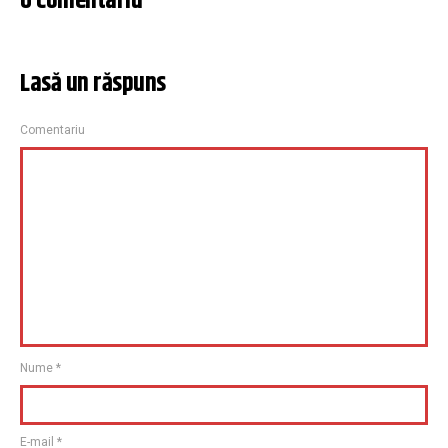
0 Comentariu
Lasă un răspuns
Comentariu
Nume
*
E-mail
*