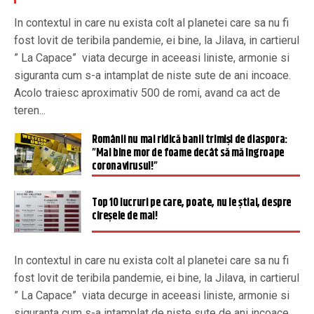
In contextul in care nu exista colt al planetei care sa nu fi
fost lovit de teribila pandemie, ei bine, la Jilava, in cartierul
” La Capace” viata decurge in aceeasi liniste, armonie si
siguranta cum s-a intamplat de niste sute de ani incoace.
Acolo traiesc aproximativ 500 de romi, avand ca act de
teren...
Românii nu mai ridică banii trimiși de diaspora:
”Mai bine mor de foame decât să mă îngroape
coronavirusul!”
Top 10 lucruri pe care, poate, nu le știai, despre
cireșele de mai!
In contextul in care nu exista colt al planetei care sa nu fi
fost lovit de teribila pandemie, ei bine, la Jilava, in cartierul
” La Capace” viata decurge in aceeasi liniste, armonie si
siguranta cum s-a intamplat de niste sute de ani incoace.