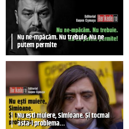
Nu ne-mpăcăm. Nu trebuie. Nu ne
putem permite
Nu ești muiere, Simioane. Și tocmai
asta-i problema…