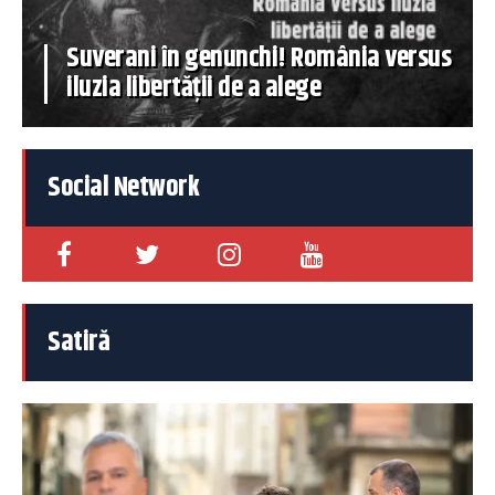
Suverani în genunchi! România versus
iluzia libertății de a alege
Social Network
Satiră