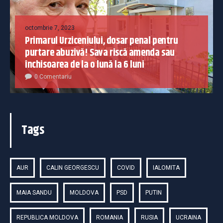
octombrie 7, 2023
Primarul Urziceniului, dosar penal pentru
purtare abuzivă! Sava riscă amenda sau
închisoarea de la o lună la 6 luni
0 Comentariu
Tags
AUR
CALIN GEORGESCU
COVID
IALOMITA
MAIA SANDU
MOLDOVA
PSD
PUTIN
REPUBLICA MOLDOVA
ROMANIA
RUSIA
UCRAINA