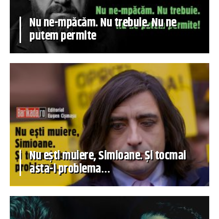
Nu ne-mpăcăm. Nu trebuie. Nu ne
putem permite
Nu ești muiere, Simioane. Și tocmai
asta-i problema…