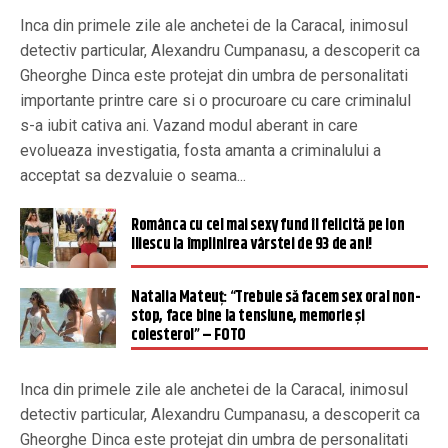
Inca din primele zile ale anchetei de la Caracal, inimosul
detectiv particular, Alexandru Cumpanasu, a descoperit ca
Gheorghe Dinca este protejat din umbra de personalitati
importante printre care si o procuroare cu care criminalul
s-a iubit cativa ani. Vazand modul aberant in care
evolueaza investigatia, fosta amanta a criminalului a
acceptat sa dezvaluie o seama...
Românca cu cel mai sexy fund îl felicită pe Ion
Iliescu la împlinirea vârstei de 93 de ani!
Natalia Mateuţ: “Trebuie să facem sex oral non-
stop, face bine la tensiune, memorie şi
colesterol” – FOTO
Inca din primele zile ale anchetei de la Caracal, inimosul
detectiv particular, Alexandru Cumpanasu, a descoperit ca
Gheorghe Dinca este protejat din umbra de personalitati