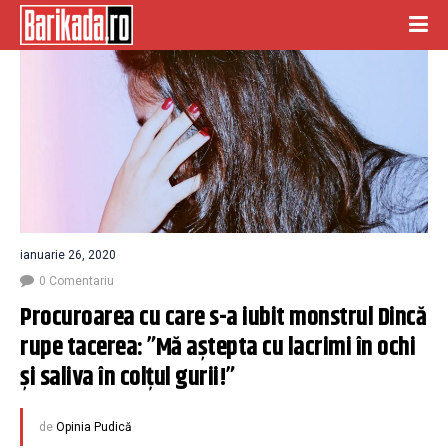
ianuarie 26, 2020
0 Comentariu
Procuroarea cu care s-a iubit monstrul Dincă 
rupe tacerea: ”Mă aștepta cu lacrimi în ochi 
și saliva în colțul gurii!”
de
Opinia Pudică