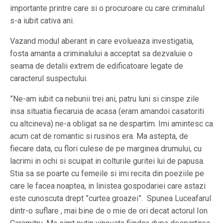
importante printre care si o procuroare cu care criminalul
s-a iubit cativa ani.
Vazand modul aberant in care evolueaza investigatia,
fosta amanta a criminalului a acceptat sa dezvaluie o
seama de detalii extrem de edificatoare legate de
caracterul suspectului.
”Ne-am iubit ca nebunii trei ani, patru luni si cinspe zile
insa situatia fiecaruia de acasa (eram amandoi casatoriti
cu altcineva) ne-a obligat sa ne despartim. Imi amintesc ca
acum cat de romantic si rusinos era. Ma astepta, de
fiecare data, cu flori culese de pe marginea drumului, cu
lacrimi in ochi si scuipat in colturile guritei lui de papusa.
Stia sa se poarte cu femeile si imi recita din poeziile pe
care le facea noaptea, in linistea gospodariei care astazi
este cunoscuta drept ”curtea groazei”. Spunea Luceafarul
dintr-o suflare , mai bine de o mie de ori decat actorul Ion