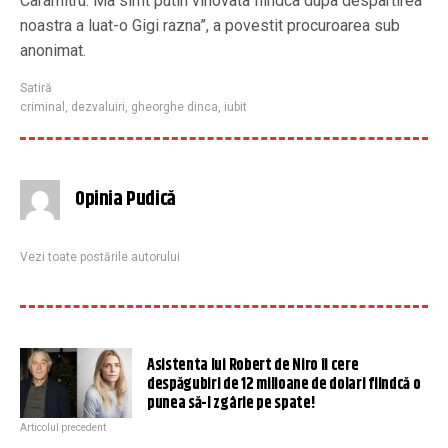
Caramitru. Ma simt putin vinovata fiindca dupa despartirea
noastra a luat-o Gigi razna”, a povestit procuroarea sub
anonimat.
Satiră
criminal
,
dezvaluiri
,
gheorghe dinca
,
iubit
Opinia Pudică
Vezi toate postările autorului
Asistenta lui Robert de Niro îi cere
despăgubiri de 12 milioane de dolari fiindcă o
punea să-l zgârie pe spate!
Articolul precedent