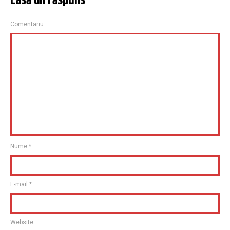
Lasă un răspuns
Comentariu
Nume
*
E-mail
*
Website