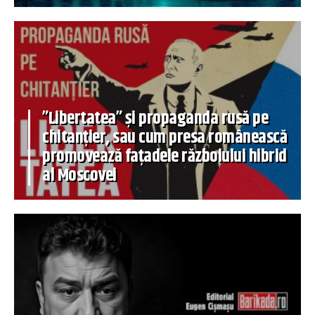
”Libertatea” și propaganda rusă pe
chitanțier, sau cum presa românească
promovează fațadele războiului hibrid
al Moscovei