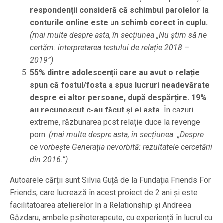
respondenții consideră că schimbul parolelor la
conturile online este un schimb corect în cuplu.
(mai multe despre asta, în secțiunea „Nu știm să ne
certăm: interpretarea testului de relație 2018 –
2019”)
55% dintre adolescenții care au avut o relație
spun că fostul/fosta a spus lucruri neadevărate
despre ei altor persoane, după despărțire. 19%
au recunoscut c-au făcut și ei asta.
În cazuri
extreme, răzbunarea post relație duce la revenge
porn.
(mai multe despre asta, în secțiunea „Despre
ce vorbește Generația nevorbită: rezultatele cercetării
din 2016.”)
Autoarele cărții sunt Silvia Guță de la Fundația Friends For
Friends, care lucrează în acest proiect de 2 ani și este
facilitatoarea atelierelor In a Relationship și Andreea
Găzdaru, ambele psihoterapeute, cu experiență în lucrul cu