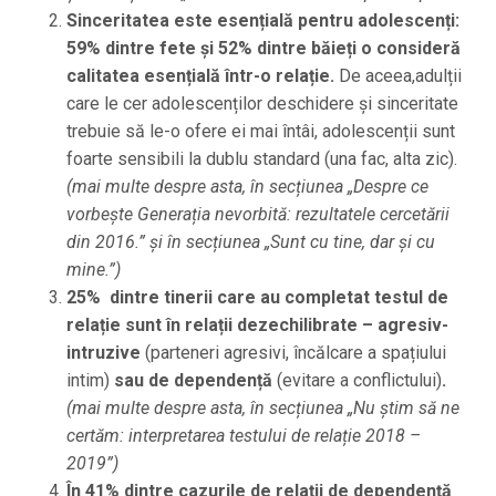
Sinceritatea este esențială pentru adolescenți:
59% dintre fete și 52% dintre băieți o consideră
calitatea esențială într-o relație.
De aceea,adulții
care le cer adolescenților deschidere și sinceritate
trebuie să le-o ofere ei mai întâi, adolescenții sunt
foarte sensibili la dublu standard (una fac, alta zic).
(mai multe despre asta, în secțiunea „Despre ce
vorbește Generația nevorbită: rezultatele cercetării
din 2016.” și în secțiunea „Sunt cu tine, dar și cu
mine.”)
25% dintre tinerii care au completat testul de
relație sunt în relații dezechilibrate – agresiv-
intruzive
(parteneri agresivi, încălcare a spațiului
intim)
sau de dependență
(evitare a conflictului)
.
(mai multe despre asta, în secțiunea „Nu știm să ne
certăm: interpretarea testului de relație 2018 –
2019”)
În 41% dintre cazurile de relații de dependență