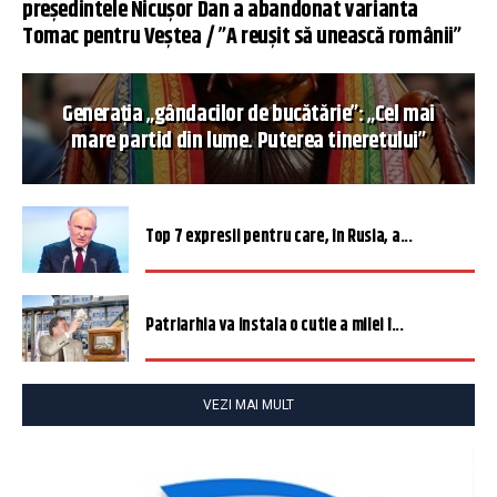
președintele Nicușor Dan a abandonat varianta
Tomac pentru Veștea / ”A reușit să unească românii”
Generația „gândacilor de bucătărie”: „Cel mai
mare partid din lume. Puterea tineretului”
Top 7 expresii pentru care, în Rusia, a...
Patriarhia va instala o cutie a milei î...
VEZI MAI MULT