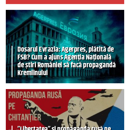
Dosarul Evrazia: Agerpres, plătită de
FSB? Cum a ajuns Agenția Națională
de știri României să facă propagandă
Kremlinului
”Libertatea” și propaganda rusă pe