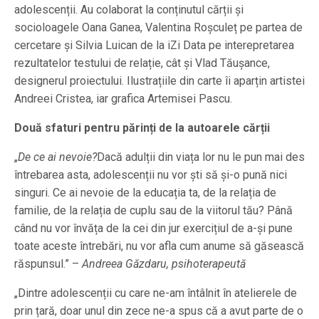
adolescenții. Au colaborat la conținutul cărții și
socioloagele Oana Ganea, Valentina Roșculeț pe partea de
cercetare și Silvia Luican de la iZi Data pe interepretarea
rezultatelor testului de relație, cât și Vlad Tăușance,
designerul proiectului. Ilustrațiile din carte îi aparțin artistei
Andreei Cristea, iar grafica Artemisei Pascu.
Două sfaturi pentru părinți de la autoarele cărții
„
De ce ai nevoie?
Dacă adulții din viața lor nu le pun mai des
întrebarea asta, adolescenții nu vor ști să și-o pună nici
singuri. Ce ai nevoie de la educația ta, de la relația de
familie, de la relația de cuplu sau de la viitorul tău? Până
când nu vor învăța de la cei din jur exercițiul de a-și pune
toate aceste întrebări, nu vor afla cum anume să găsească
răspunsul.” –
Andreea Găzdaru, psihoterapeută
„Dintre adolescenții cu care ne-am întâlnit în atelierele de
prin țară, doar unul din zece ne-a spus că a avut parte de o