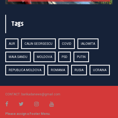
Tags
AUR
CALIN GEORGESCU
COVID
IALOMITA
MAIA SANDU
MOLDOVA
PSD
PUTIN
REPUBLICA MOLDOVA
ROMANIA
RUSIA
UCRAINA
CONTACT: barikadanews@gmail.com
Please assign a Footer Menu.