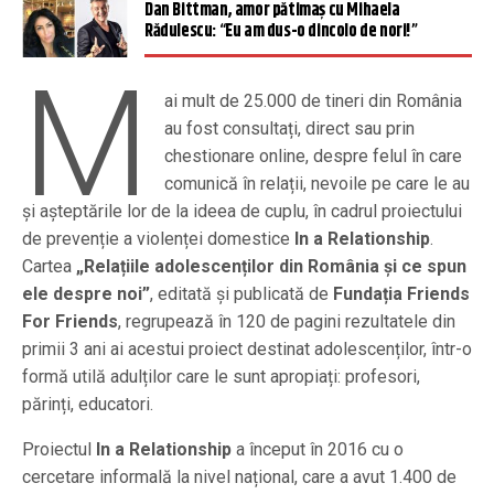
Dan Bittman, amor pătimaş cu Mihaela
Rădulescu: “Eu am dus-o dincolo de nori!”
M
ai mult de 25.000 de tineri din România
au fost consultați, direct sau prin
chestionare online, despre felul în care
comunică în relații, nevoile pe care le au
și așteptările lor de la ideea de cuplu, în cadrul proiectului
de prevenție a violenței domestice
In a Relationship
.
Cartea
„Relațiile adolescenților din România și ce spun
ele despre noi”
, editată și publicată de
Fundația Friends
For Friends
, regrupează în 120 de pagini rezultatele din
primii 3 ani ai acestui proiect destinat adolescenților, într-o
formă utilă adulților care le sunt apropiați: profesori,
părinți, educatori.
Proiectul
In a Relationship
a început în 2016 cu o
cercetare informală la nivel național, care a avut 1.400 de