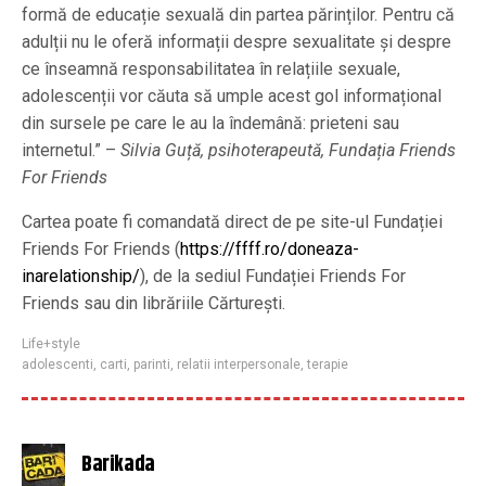
formă de educație sexuală din partea părinților. Pentru că
adulții nu le oferă informații despre sexualitate și despre
ce înseamnă responsabilitatea în relațiile sexuale,
adolescenții vor căuta să umple acest gol informațional
din sursele pe care le au la îndemână: prieteni sau
internetul.” –
Silvia Guță, psihoterapeută, Fundația Friends
For Friends
Cartea poate fi comandată direct de pe site-ul Fundației
Friends For Friends (
https://ffff.ro/doneaza-
inarelationship/
), de la sediul Fundației Friends For
Friends sau din librăriile Cărturești.
Life+style
adolescenti
,
carti
,
parinti
,
relatii interpersonale
,
terapie
Barikada