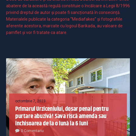
abatere de la această regulă constituie o încălcare a Legii 8/1996
privind dreptul de autor și poate fi sancționată în consecință.
Materialele publicate la categoria ”Mediafakes” și fotografiile
aferente acestora, marcate cu logoul Barikada, au valoare de
pamflet și vor fi tratate ca atare.
octombrie 7, 2023
Primarul Urziceniului, dosar penal pentru
purtare abuzivă! Sava riscă amenda sau
închisoarea de la o lună la 6 luni
0 Comentariu