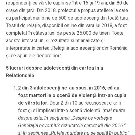
respondenți cu vârste cuprinse între 16 și 19 ani, din 80 de
orașe din țară. Din 2018, proiectul a propus ateliere la care
au participat mai bine de 500 de adolescenți din toată țara.
Testul de relație, disponibil online din vara lui 2018, a fost
completat în câteva luni de peste 25.000 de tineri. Toate
aceste interacțiuni și rezultate sunt analizate și
interpretate în cartea „Relațiile adolescenților din România
și ce spun ele despre noi.”
5 lucruri despre adolescenți din cartea In a
Relationship
2 din 3 adolescenți ne-au spus, în 2016, că au
fost martori la o scenă de violență într-un cuplu
de vârsta lor
. Doar 2 din 10 au recunoscut c-ar fi
fost și ei implicați într-o scenă violentă.
(mai multe
despre asta, în secțiunea „Despre ce vorbește
Generația nevorbită: rezultatele cercetării din 2016.”
și în secțiunea „Rufele murdare nu se spală în public”