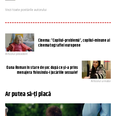
Vezi toate postările autorului
Cinema: ”Copilul-problemă”, copilul-minune al
cinematografiei europene
Articolul precedent
Oana Roman în stare de șoc după ce și-a prins
menajera folosindu-i jucăriile sexuale!
Articolul următor
Ar putea să-ți placă