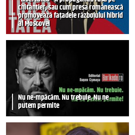
chitanțier, sau cum presa românească
promovează fațadele războiului hibrid
al Moscovei
Nu ne-mpăcăm. Nu trebuie. Nu ne
putem permite