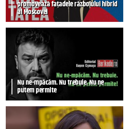
promovează fațadele războiului hibrid
al Moscovei
Nu ne-mpăcăm. Nu trebuie. Nu ne
putem permite