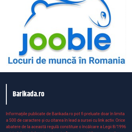
Barikada.ro
Informaţiile publicate de Barikada.ro pot fi preluate doar în limita
a 500 de caractere şi cu citarea în lead a sursei cu link activ. Orice
abatere de la această regulă constituie o încălcare a Legii 8/1996