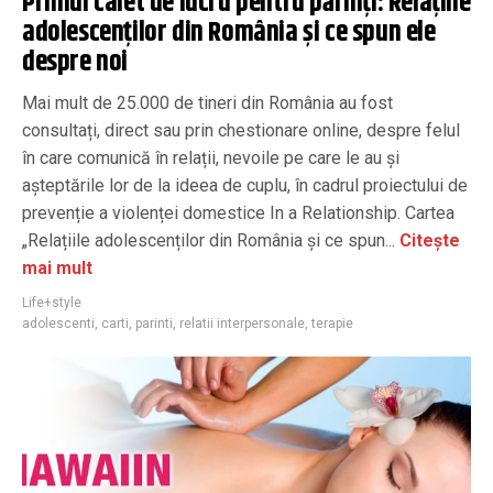
Primul caiet de lucru pentru părinți: Relațiile
adolescenților din România și ce spun ele
despre noi
Mai mult de 25.000 de tineri din România au fost
consultați, direct sau prin chestionare online, despre felul
în care comunică în relații, nevoile pe care le au și
așteptările lor de la ideea de cuplu, în cadrul proiectului de
prevenție a violenței domestice In a Relationship. Cartea
„Relațiile adolescenților din România și ce spun...
Citește
mai mult
Life+style
adolescenti
,
carti
,
parinti
,
relatii interpersonale
,
terapie