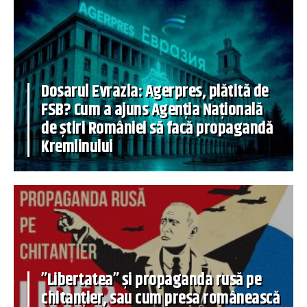
Dosarul Evrazia: Agerpres, plătită de
FSB? Cum a ajuns Agenția Națională
de știri României să facă propagandă
Kremlinului
”Libertatea” și propaganda rusă pe
chitanțier, sau cum presa românească