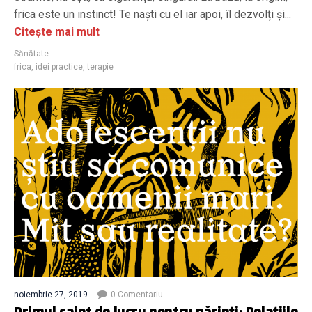
frica este un instinct! Te naști cu el iar apoi, îl dezvolți și...
Citește mai mult
Sănătate
frica
,
idei practice
,
terapie
noiembrie 27, 2019
0 Comentariu