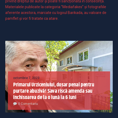
privind dreptul de autor și poate fi sancționată în consecință.
Materialele publicate la categoria ”Mediafakes” și fotografiile
aferente acestora, marcate cu logoul Barikada, au valoare de
pamflet și vor fi tratate ca atare.
octombrie 7, 2023
Primarul Urziceniului, dosar penal pentru
purtare abuzivă! Sava riscă amenda sau
închisoarea de la o lună la 6 luni
0 Comentariu