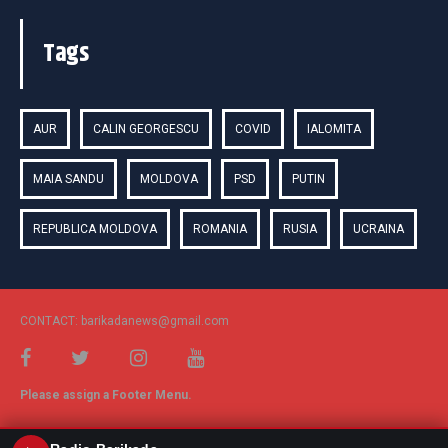
Tags
AUR
CALIN GEORGESCU
COVID
IALOMITA
MAIA SANDU
MOLDOVA
PSD
PUTIN
REPUBLICA MOLDOVA
ROMANIA
RUSIA
UCRAINA
CONTACT: barikadanews@gmail.com
Please assign a Footer Menu.