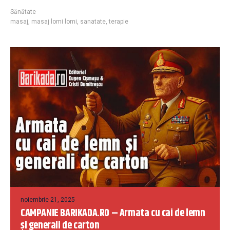
Sănătate
masaj
,
masaj lomi lomi
,
sanatate
,
terapie
noiembrie 21, 2025
CAMPANIE BARIKADA.RO – Armata cu cai de lemn
și generali de carton