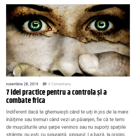
noiembrie 28, 2019
0 Comentariu
7 idei practice pentru a controla și a
combate frica
Indiferent dacă te ghemuiești când te uiți în jos de la mare
înălțime sau tremuri când vezi un păianjen, fie că te temi
de mușcăturile unui șarpe veninos sau nu suporți spațiile
strâmte, nu ești, cu siguranță, singurul. La bază, la origini,