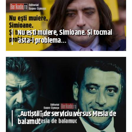
Nu ești muiere, Simioane. Și tocmai
asta-i problema…
„Autiștii” de serviciu versus Mesia de
balamuc