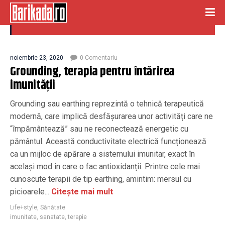
terapie
noiembrie 23, 2020
0 Comentariu
Grounding, terapia pentru întărirea
imunității
Grounding sau earthing reprezintă o tehnică terapeutică
modernă, care implică desfășurarea unor activități care ne
“împământează” sau ne reconectează energetic cu
pământul. Această conductivitate electrică funcționează
ca un mijloc de apărare a sistemului imunitar, exact în
același mod în care o fac antioxidanții. Printre cele mai
cunoscute terapii de tip earthing, amintim: mersul cu
picioarele...
Citește mai mult
Life+style
,
Sănătate
imunitate
,
sanatate
,
terapie