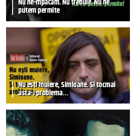
Nu ne-mpăcăm. Nu trebuie. Nu ne
putem permite
Nu ești muiere, Simioane. Și tocmai
asta-i problema…