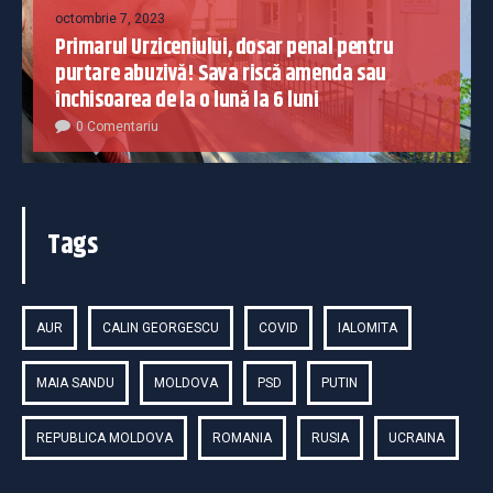
octombrie 7, 2023
Primarul Urziceniului, dosar penal pentru
purtare abuzivă! Sava riscă amenda sau
închisoarea de la o lună la 6 luni
0 Comentariu
Tags
AUR
CALIN GEORGESCU
COVID
IALOMITA
MAIA SANDU
MOLDOVA
PSD
PUTIN
REPUBLICA MOLDOVA
ROMANIA
RUSIA
UCRAINA