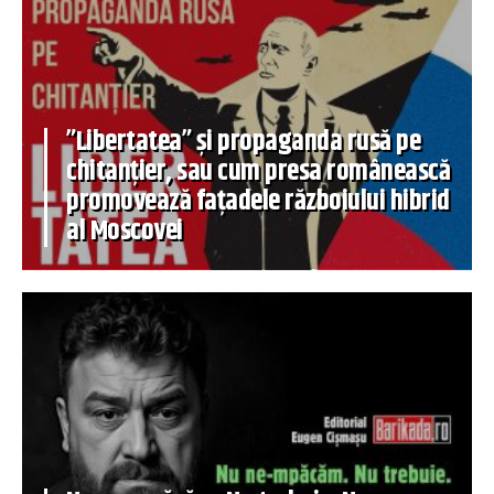
”Libertatea” și propaganda rusă pe
chitanțier, sau cum presa românească
promovează fațadele războiului hibrid
al Moscovei