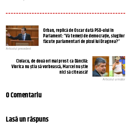
Orban, replică de Oscar dată PSD-ului în
Parlament: ”Vă temeți de democrație, slugilor
făcute parlamentari de pixul lui Dragnea?”
Articolul precedent
Ciolacu, de două ori mai prost ca Dăncilă:
Viorica nu știa să vorbească, Marcel nu știe
nici să citească!
Articolul următor
0 Comentariu
Lasă un răspuns