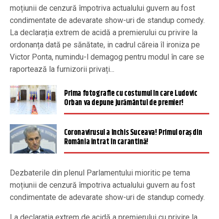
moțiunii de cenzură împotriva actualului guvern au fost
condimentate de adevarate show-uri de standup comedy.
La declarația extrem de acidă a premierului cu privire la
ordonanța dată pe sănătate, in cadrul căreia îl ironiza pe
Victor Ponta, numindu-l demagog pentru modul în care se
raportează la furnizorii privați...
Prima fotografie cu costumul în care Ludovic
Orban va depune jurământul de premier!
Coronavirusul a închis Suceava! Primul oraș din
România intrat în carantină!
Dezbaterile din plenul Parlamentului mioritic pe tema
moțiunii de cenzură împotriva actualului guvern au fost
condimentate de adevarate show-uri de standup comedy.
La declarația extrem de acidă a premierului cu privire la