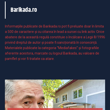
Barikada.ro
Informaţiile publicate de Barikada.ro pot fi preluate doar în limita
a 500 de caractere şi cu citarea în lead a sursei cu link activ. Orice
abatere de la această regulă constituie o încălcare a Legii 8/1996
privind dreptul de autor și poate fi sancționată în consecință.
Materialele publicate la categoria ”Mediafakes” și fotografiile
aferente acestora, marcate cu logoul Barikada, au valoare de
pamflet și vor fi tratate ca atare.