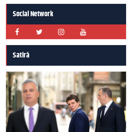
Social Network
Satiră