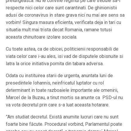
prelungeasca. Nu le convine regimul pe care trebuie sa-l
respecte nici celor care sunt carantinati. De ghinionistii
adusi de coronavirus in stare grava nici nu mai are sens sa
vorbim! Singura masura eficienta, verificata deja in tari cu
situatia mult mai trista decat Romania, ramane totusi
aceasta chinuitoare izolare sociala.
Cu toate astea, ca de obicei, politicienii responsabili de
viata celor care i-au ales, isi vad de disputele obisnuite si
latra la orice initiativa pornita din tabara adversa.
Odata cu instituirea starii de urgenta, anuntata luni de
presedintele Iohannis, neinfricatul luptator cu rol
determinant in toate razboaiele importante ale omenirii,
Marcel de la Buzau, a tinut mortis sa anunte ca PSD-ul nu
va vota decretul prin care s-a luat aceasta hotarare.
”Am studiat decretul. Există anumite lucruri care nu sunt
foarte bine făcute. Procedural vorbind, Parlamentul poate