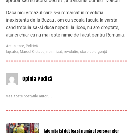
aproba sau nu acest decret”, a transmis domnu´ Marcel.
Daca nici viteazul care s-a remarcat in revolutia
inexistenta de la Buzau , om cu scoala facuta la varsta
cand trebuia sa-si duca nepotii la liceu, nu are dreptate,
atunci chiar ca nu mai este nimic de facut pentru Romania.
Actualitate
,
Politică
luptator
,
Marcel Ciolacu
,
neinfricat
,
revolutie
,
stare de urgență
Opinia Pudică
Vezi toate postările autorului
Ialomița își dublează numărul persoanelor