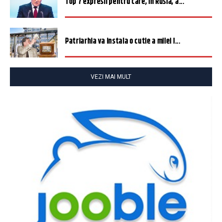
Top 7 expresii pentru care, în Rusia, a...
Patriarhia va instala o cutie a milei î...
VEZI MAI MULT