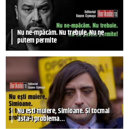
Nu ne-mpăcăm. Nu trebuie. Nu ne
putem permite
Nu ești muiere, Simioane. Și tocmai
asta-i problema…