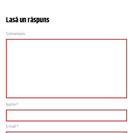
Lasă un răspuns
Comentariu
Nume
*
E-mail
*