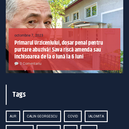
octombrie 7, 2023
Primarul Urziceniului, dosar penal pentru
purtare abuzivă! Sava riscă amenda sau
închisoarea de la o lună la 6 luni
0 Comentariu
Tags
AUR
CALIN GEORGESCU
COVID
IALOMITA