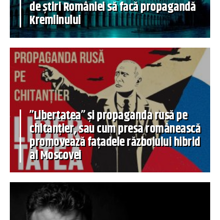
de știri României să facă propagandă
Kremlinului
”Libertatea” și propaganda rusă pe
chitanțier, sau cum presa românească
promovează fațadele războiului hibrid
al Moscovei