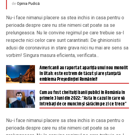
de
Opinia Pudică
Nu-i face nimanui placere sa stea inchis in casa pentru o
perioada despre care nu stie nimeni cat poate sa se
prelungeasca. Nu le convine regimul pe care trebuie sa-l
respecte nici celor care sunt carantinati. De ghinionistii
adusi de coronavirus in stare grava nici nu mai are sens sa
vorbim! Singura masura eficienta, verificata...
Americanii au raportat apariția unui nou monolit
în Utah: este extrem de tăcut și are ștanțată
emblema Președinției României!
Cum au fost cheltuiți banii publici în România în
primele 3 luni din 2022: ”Asta în cazul în care vă
întrebați de ce muncim și sărăcim pe zi ce trece”
Nu-i face nimanui placere sa stea inchis in casa pentru o
perioada despre care nu stie nimeni cat poate sa se