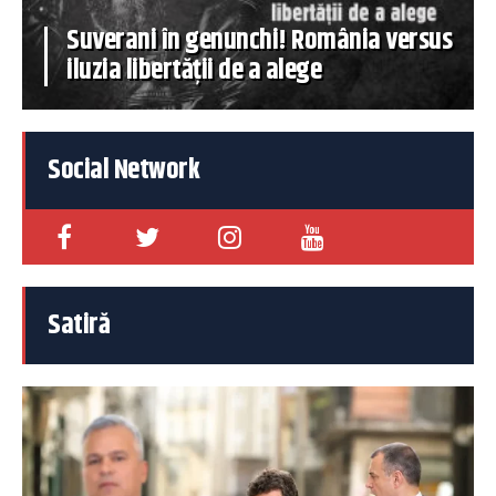
Suverani în genunchi! România versus
iluzia libertății de a alege
Social Network
Satiră